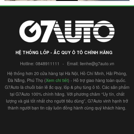
HỆ THỐNG LỐP - ẮC QUY Ô TÔ CHÍNH HÃNG
Hotline:
0848911111
-
Email:
lienhe@g7auto.vn
Hệ thống hơn 20 cửa hàng tại Hà Nội, Hồ Chí Minh, Hải Phòng,
Đà Nẵng, Phú Thọ (
Xem chi tiết
) - Hỗ trợ giao hàng toàn quốc.
G7Auto là chuỗi bán lẻ ắc quy, lốp & phụ tùng ô tô. Các sản phẩm
tại G7Auto 100% chính hãng. Với phương châm “Uy tín, chất
lượng và giá tốt nhất cho người tiêu dùng”, G7Auto vinh hạnh trở
thành người bạn tin cậy luôn đồng hành cùng quý khách hàng.