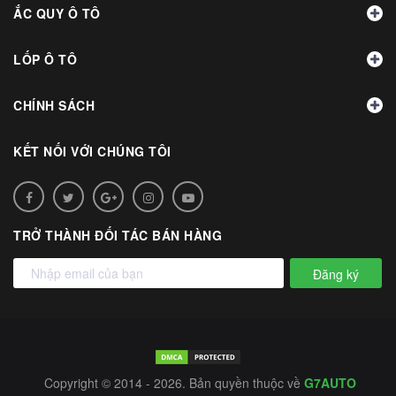
ẮC QUY Ô TÔ
LỐP Ô TÔ
CHÍNH SÁCH
KẾT NỐI VỚI CHÚNG TÔI
TRỞ THÀNH ĐỐI TÁC BÁN HÀNG
Đăng ký
Copyright © 2014 - 2026. Bản quyền thuộc về
G7AUTO