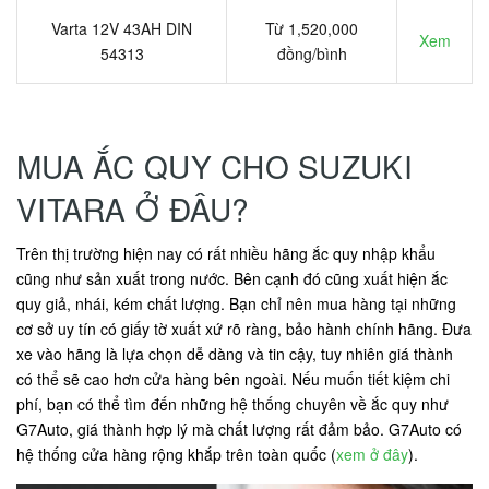
Varta 12V 43AH DIN
Từ 1,520,000
Xem
54313
đồng/bình
MUA ẮC QUY CHO SUZUKI
VITARA Ở ĐÂU?
Trên thị trường hiện nay có rất nhiều hãng ắc quy nhập khẩu
cũng như sản xuất trong nước. Bên cạnh đó cũng xuất hiện ắc
quy giả, nhái, kém chất lượng. Bạn chỉ nên mua hàng tại những
cơ sở uy tín có giấy tờ xuất xứ rõ ràng, bảo hành chính hãng. Đưa
xe vào hãng là lựa chọn dễ dàng và tin cậy, tuy nhiên giá thành
có thể sẽ cao hơn cửa hàng bên ngoài. Nếu muốn tiết kiệm chi
phí, bạn có thể tìm đến những hệ thống chuyên về ắc quy như
G7Auto, giá thành hợp lý mà chất lượng rất đảm bảo. G7Auto có
hệ thống cửa hàng rộng khắp trên toàn quốc (
xem ở đây
).