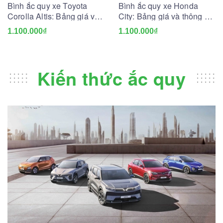
Bình ắc quy xe Toyota
Bình ắc quy xe Honda
Corolla Altis: Bảng giá và
City: Bảng giá và thông số
thông số kỹ thuật
kỹ thuật
1.100.000₫
1.100.000₫
Kiến thức ắc quy