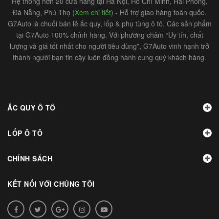
Hệ thống hơn 20 cửa hàng tại Hà Nội, Hồ Chí Minh, Hải Phòng,
Đà Nẵng, Phú Thọ (
Xem chi tiết
) - Hỗ trợ giao hàng toàn quốc.
G7Auto là chuỗi bán lẻ ắc quy, lốp & phụ tùng ô tô. Các sản phẩm
tại G7Auto 100% chính hãng. Với phương châm “Uy tín, chất
lượng và giá tốt nhất cho người tiêu dùng”, G7Auto vinh hạnh trở
thành người bạn tin cậy luôn đồng hành cùng quý khách hàng.
ẮC QUY Ô TÔ
LỐP Ô TÔ
CHÍNH SÁCH
KẾT NỐI VỚI CHÚNG TÔI