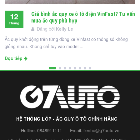
Giá bình ắc quy xe ô tô điện VinFast? Tư vấn
12
mua ắc quy phù hợp
Tháng
Đăng bởi
Kelly Le
12
Ắc quy khởi động trên từng dòng xe Vinfast có thông số không
giống nhau. Không chỉ tùy vào model ...
Đọc tiếp
HỆ THỐNG LỐP - ẮC QUY Ô TÔ CHÍNH HÃNG
Hotline:
0848911111
-
Email:
lienhe@g7auto.vn