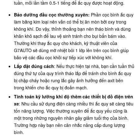
tuần, mỗi lần tầm 0.5-1 tiếng để ắc quy được hoạt động.
Bảo dưỡng đầu cọc thường xuyên:
Phần cọc bình ắc quy
làm bằng kim loại nên vẫn có thể bị ăn mòn bởi oxy trong
không khí. Do vậy, thỉnh thoảng bạn nên tháo bình và dùng
khăn khô sạch để lau vệ sinh tránh cho bụi bẩn bám vào.
Thường khi thay ắc quy cho khách, kỹ thuật viên của
G7AUTO sẽ dùng mỡ nhiệt bôi 1 lớp lên trên cọc bình giúp
bảo vệ các đầu cọc khỏi sự tiếp xúc với không khí.
Lắp đặt đúng cách
: Nếu thực hiện tại nhà, bạn cần tuần thủ
đúng thứ tự của quy trình tháo lắp để tránh cho bình ắc quy
bị chập cháy hoặc rung lắc gây ảnh hưởng đến axit bên
trong khiến cho ắc quy bị đoản mạch.
Tính toán kỹ lưỡng khi độ thêm các thiết bị đồ điện trên
xe
: Nhu cầu sử dụng điện càng nhiều thì ắc quy sẽ càng tiêu
tốn năng lượng. Việc thường xuyên để ắc quy yếu cũng là
một trong những nguyên nhân gây giảm tuổi thọ của bình.
Trường hợp này bạn nên cân nhắc nâng cấp dung lượng
bình.