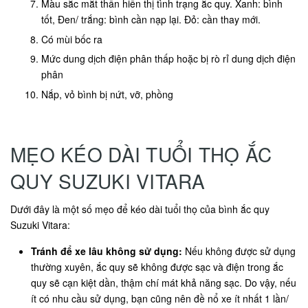
Màu sắc mắt thần hiển thị tình trạng ắc quy. Xanh: bình
tốt, Đen/ trắng: bình cần nạp lại. Đỏ: cần thay mới.
Có mùi bốc ra
Mức dung dịch điện phân thấp hoặc bị rò rỉ dung dịch điện
phân
Nắp, vỏ bình bị nứt, vỡ, phồng
MẸO KÉO DÀI TUỔI THỌ ẮC
QUY SUZUKI VITARA
Dưới đây là một số mẹo để kéo dài tuổi thọ của bình ắc quy
Suzuki Vitara:
Tránh để xe lâu không sử dụng:
Nếu không được sử dụng
thường xuyên, ắc quy sẽ không được sạc và điện trong ắc
quy sẽ cạn kiệt dần, thậm chí mát khả năng sạc. Do vậy, nếu
ít có nhu cầu sử dụng, bạn cũng nên đề nổ xe ít nhất 1 lần/