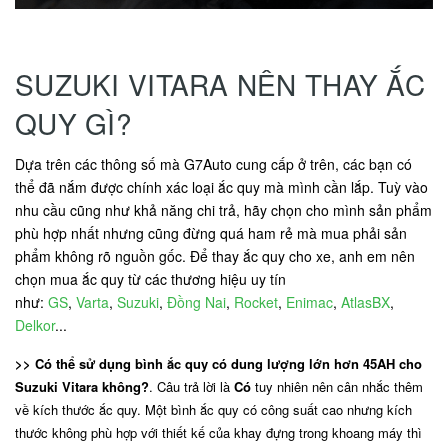
SUZUKI VITARA NÊN THAY ẮC
QUY GÌ?
Dựa trên các thông số mà G7Auto cung cấp ở trên, các bạn có
thể đã nắm được chính xác loại ắc quy mà mình cần lắp. Tuỳ vào
nhu cầu cũng như khả năng chi trả, hãy chọn cho mình sản phẩm
phù hợp nhất nhưng cũng đừng quá ham rẻ mà mua phải sản
phẩm không rõ nguồn gốc. Để thay ắc quy cho xe, anh em nên
chọn mua ắc quy từ các thương hiệu uy tín
như:
GS
,
Varta
,
Suzuki
,
Đồng Nai
,
Rocket
,
Enimac
,
AtlasBX
,
Delkor
...
>> Có thể sử dụng bình ắc quy có dung lượng lớn hơn 45AH cho
Suzuki Vitara không?
. Câu trả lời là
Có
tuy nhiên nên cân nhắc thêm
về kích thước ắc quy. Một bình ắc quy có công suất cao nhưng kích
thước không phù hợp với thiết kế của khay đựng trong khoang máy thì