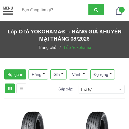
Lốp Ô tô YOKOHAMA®→ BẢNG GIÁ KHUYẾN
MẠI THÁNG 08/2026
Trang chủ
/
Lốp Yokohama
Bộ lọc ▶
Hãng
Giá
Vành
Độ rộng
Sắp xếp:
Thứ tự