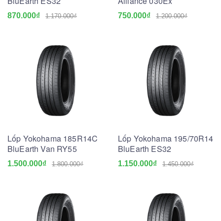
BluEarth ES32
Alliance 030Ex
870.000₫
750.000₫
1.170.000₫
1.200.000₫
Lốp Yokohama 185R14C
Lốp Yokohama 195/70R14
BluEarth Van RY55
BluEarth ES32
1.500.000₫
1.150.000₫
1.800.000₫
1.450.000₫