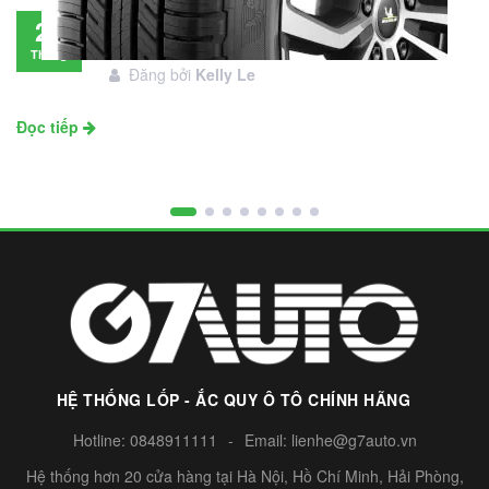
Đánh giá lốp Michelin Primacy SUV: Đáng
28
đầu tư không?
Tháng
Đăng bởi
Kelly Le
11
Đọc tiếp
HỆ THỐNG LỐP - ẮC QUY Ô TÔ CHÍNH HÃNG
Hotline:
0848911111
-
Email:
lienhe@g7auto.vn
Hệ thống hơn 20 cửa hàng tại Hà Nội, Hồ Chí Minh, Hải Phòng,