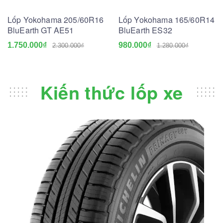
Lốp Yokohama 205/60R16
Lốp Yokohama 165/60R14
BluEarth GT AE51
BluEarth ES32
1.750.000₫
980.000₫
2.300.000₫
1.280.000₫
Kiến thức lốp xe