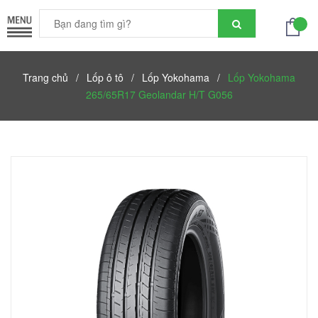
Trang chủ
/
Lốp ô tô
/
Lốp Yokohama
/
Lốp Yokohama
265/65R17 Geolandar H/T G056