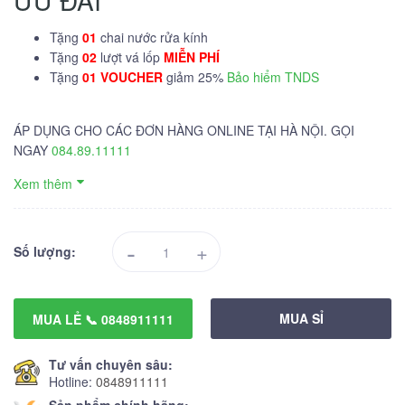
ƯU ĐÃI
Tặng
01
chai nước rửa kính
Tặng
02
lượt vá lốp
MIỄN PHÍ
Tặng
01 VOUCHER
giảm 25%
Bảo hiểm TNDS
ÁP DỤNG CHO CÁC ĐƠN HÀNG ONLINE TẠI HÀ NỘI. GỌI
NGAY
084.89.11111
Xem thêm
-
+
Số lượng:
MUA SỈ
MUA LẺ 📞 0848911111
Tư vấn chuyên sâu:
Hotline:
0848911111
Sản phẩm chính hãng: