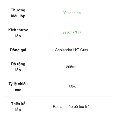
Thương
Yokohama
hiệu lốp
Kích thước
265/65R17
lốp
Dòng gai
Geolandar H/T G056
Độ rộng
265mm
lốp
Tỷ lệ chiều
65%
cao
Thiết kế
Radial - Lốp bố tỏa tròn
lốp