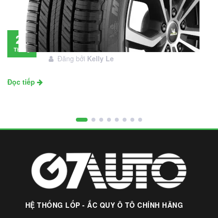
Đánh giá lốp Michelin Primacy SUV: Đáng
28
đầu tư không?
Tháng
Đăng bởi
Kelly Le
11
Đọc tiếp
HỆ THỐNG LỐP - ẮC QUY Ô TÔ CHÍNH HÃNG