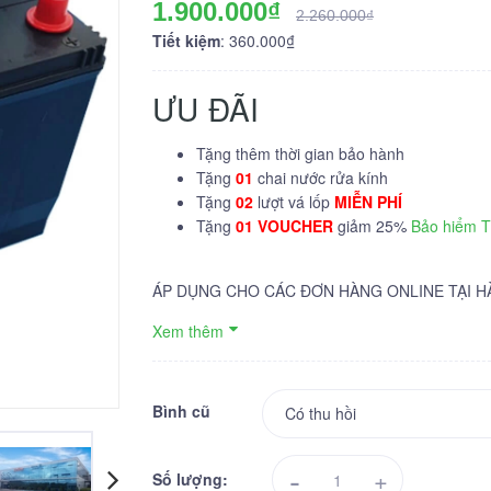
1.900.000₫
2.260.000₫
Tiết kiệm
: 360.000₫
ƯU ĐÃI
Tặng thêm thời gian bảo hành
Tặng
01
chai nước rửa kính
Tặng
02
lượt vá lốp
MIỄN PHÍ
Tặng
01 VOUCHER
giảm 25%
Bảo hiểm 
ÁP DỤNG CHO CÁC ĐƠN HÀNG ONLINE TẠI H
Xem thêm
Bình cũ
-
+
Số lượng: