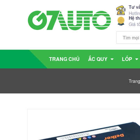
Tư v
Hotli
Hệ t
Giá t
TRANG CHỦ
ẮC QUY
LỐP
Trang