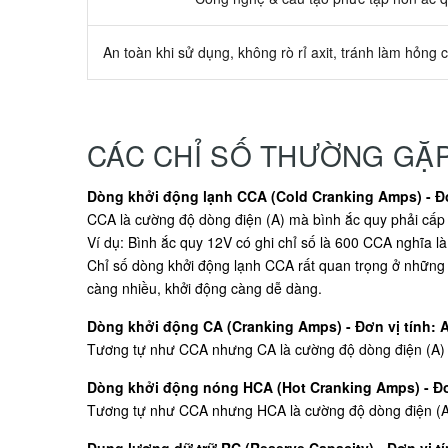
An toàn khi sử dụng, không rò rỉ axit, tránh làm hỏng c
CÁC CHỈ SỐ THƯỜNG GẶ
Dòng khởi động lạnh CCA (Cold Cranking Amps) - Đơ
CCA là cường độ dòng điện (A) mà bình ắc quy phải cấp t
Ví dụ: Bình ắc quy 12V có ghi chỉ số là 600 CCA nghĩa là
Chỉ số dòng khởi động lạnh CCA rất quan trọng ở những 
càng nhiều, khởi động càng dễ dàng.
Dòng khởi động CA (Cranking Amps) - Đơn vị tính: 
Tương tự như CCA nhưng CA là cường độ dòng điện (A) mà
Dòng khởi động nóng HCA (Hot Cranking Amps) - Đơ
Tương tự như CCA nhưng HCA là cường độ dòng điện (A) m
Dung lượng dữ trữ RC (Reserve Capacity) - Đơn vị tí