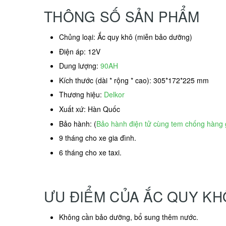
THÔNG SỐ SẢN PHẨM
Chủng loại: Ắc quy khô (miễn bảo dưỡng)
Điện áp: 12V
Dung lượng:
90AH
Kích thước (dài * rộng * cao): 305*172*225 mm
Thương hiệu:
Delkor
Xuất xứ: Hàn Quốc
Bảo hành: (
Bảo hành điện tử cùng tem chống hàng 
9 tháng cho xe gia đình.
6 tháng cho xe taxi.
ƯU ĐIỂM CỦA ẮC QUY K
Không cần bảo dưỡng, bổ sung thêm nước.