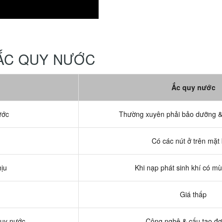
 ẮC QUY NƯỚC
Ắc quy nước
ước
Thường xuyên phải bảo dưỡng &
Có các nút ở trên mặt
hịu
Khi nạp phát sinh khí có mù
Giá thấp
quy nước
Công nghệ & cấu tạo đơ