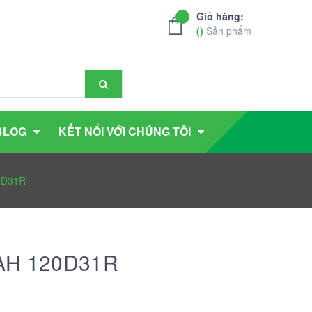
Giỏ hàng:
(
)
Sản phẩm
BLOG
KẾT NỐI VỚI CHÚNG TÔI
0D31R
0AH 120D31R