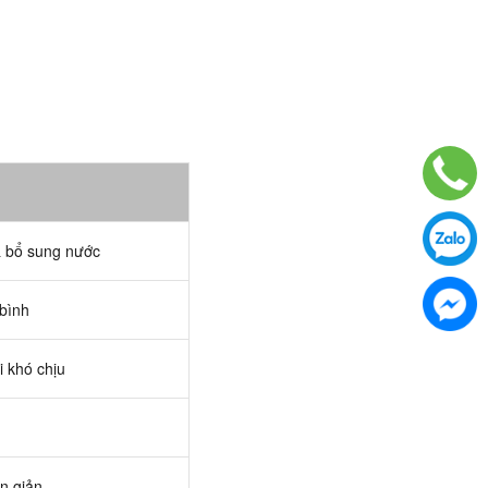
 bổ sung nước
 bình
i khó chịu
n giản