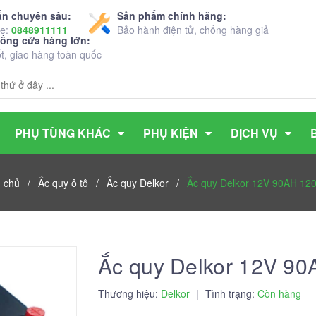
ấn chuyên sâu:
Sản phẩm chính hãng:
ne:
0848911111
Bảo hành điện tử, chống hàng giả
hống cửa hàng lớn:
ốt, giao hàng toàn quốc
PHỤ TÙNG KHÁC
PHỤ KIỆN
DỊCH VỤ
 chủ
/
Ắc quy ô tô
/
Ắc quy Delkor
/
Ắc quy Delkor 12V 90AH 12
Ắc quy Delkor 12V 9
Thương hiệu:
Delkor
|
Tình trạng:
Còn hàng