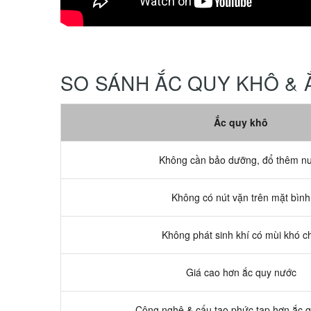
SO SÁNH ẮC QUY KHÔ &
Ắc quy khô
Không cần bảo dưỡng, đổ thêm n
Không có nút vặn trên mặt bình
Không phát sinh khí có mùi khó c
Giá cao hơn ắc quy nước
Công nghệ & cấu tạo phức tạp hơn ắc 