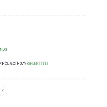
TNDS
À NỘI. GỌI NGAY
084.89.11111