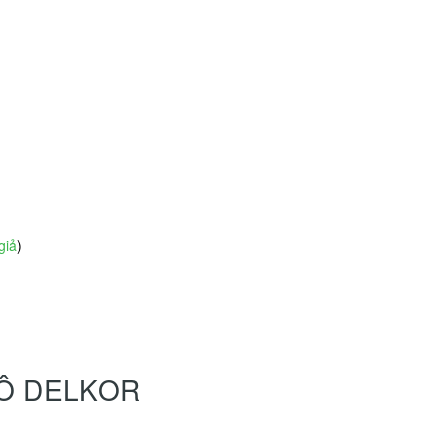
giả
)
HÔ DELKOR