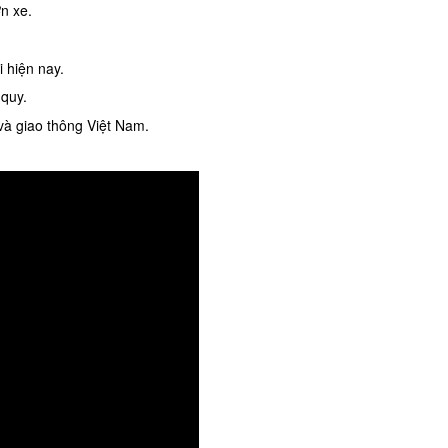
ờn xe.
i hiện nay.
 quy.
và giao thông Việt Nam.