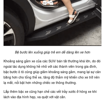
Bệ bước lên xuống giúp trẻ em dễ dàng lên xe hơn
Khoảng sáng gầm xe của các SUV/ bán tải thường khá lớn, do đó
ngoài tác dụng không hề nhỏ với các thành viên trong gia đình,
bậc bước ô tô cũng giúp giảm khoảng sáng gầm, mang lại sự cân
bằng hơn cho tổng thể xe, tăng độ thẩm mỹ khiến cho xe trở nên
lạ mắt, nổi bật hơn những chiếc xe thông thường.
Lắp thêm bậc xe cũng hạn chế các vết trầy xước ở hông xe khi
lách vào địa hình hẹp, va quệt với vật cản.