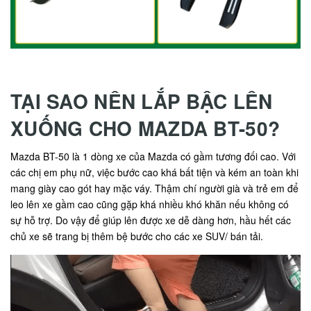
TẠI SAO NÊN LẮP BẬC LÊN
XUỐNG CHO MAZDA BT-50?
Mazda BT-50 là 1 dòng xe của Mazda có gầm tương đối cao. Với
các chị em phụ nữ, việc bước cao khá bất tiện và kém an toàn khi
mang giày cao gót hay mặc váy. Thậm chí người già và trẻ em để
leo lên xe gầm cao cũng gặp khá nhiều khó khăn nếu không có
sự hỗ trợ. Do vậy để giúp lên được xe dễ dàng hơn, hầu hết các
chủ xe sẽ trang bị thêm bệ bước cho các xe SUV/ bán tải.