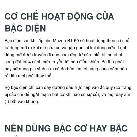
CƠ CHẾ HOẠT ĐỘNG CỦA
BẬC ĐIỆN
Bậc điện sau khi lắp cho Mazda BT-50 sẽ hoạt động theo cơ chế
tự động mở ra khi mở cửa xe và gập gọn lại khi đóng cửa. Lệnh
đóng mở được truyền đi nhờ cảm ứng từ của thiết bị thu phát
sóng đặt tại 4 cánh cửa truyền tới hộp điều khiển. Bộ thu phát
này sử dụng pin vĩnh cửu có độ bền lên tới hàng chục năm nên
rất lâu mới phải thay thế.
Bộ bậc điện chỉ cần dây dương đấu trực tiếp vào ắc quy (có trang
bị cầu chì để ngắt mạch bất cứ khi nào có sự cố), và một dây âm
(-) bắt vào khung.
NÊN DÙNG BẬC CƠ HAY BẬC