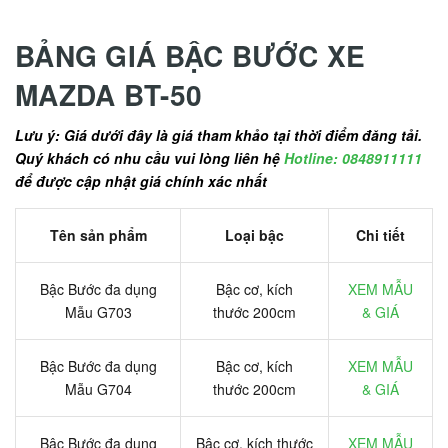
BẢNG GIÁ BẬC BƯỚC XE
MAZDA BT-50
Lưu ý: Giá dưới đây là giá tham khảo tại thời điểm đăng tải.
Quý khách có nhu cầu vui lòng liên hệ
Hotline: 0848911111
để được cập nhật giá chính xác nhất
Tên sản phẩm
Loại bậc
Chi tiết
Bậc Bước đa dụng
Bậc cơ, kích
XEM MẪU
Mẫu G703
thước 200cm
& GIÁ
Bậc Bước đa dụng
Bậc cơ, kích
XEM MẪU
Mẫu G704
thước 200cm
& GIÁ
Bậc Bước đa dụng
Bậc cơ, kích thước
XEM MẪU