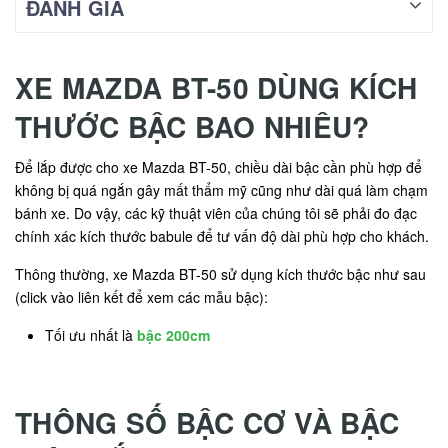
ĐÁNH GIÁ
XE MAZDA BT-50 DÙNG KÍCH
THƯỚC BẬC BAO NHIÊU?
Để lắp được cho xe Mazda BT-50, chiều dài bậc cần phù hợp để
không bị quá ngắn gây mất thẩm mỹ cũng như dài quá làm chạm
bánh xe. Do vậy, các kỹ thuật viên của chúng tôi sẽ phải đo đạc
chính xác kích thước babule để tư vấn độ dài phù hợp cho khách.
Thông thường, xe Mazda BT-50 sử dụng kích thước bậc như sau
(click vào liên kết để xem các mẫu bậc):
Tối ưu nhất là
bậc 200cm
THÔNG SỐ BẬC CƠ VÀ BẬC