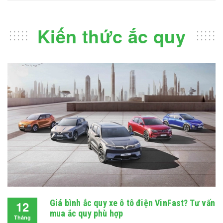
Kiến thức ắc quy
Giá bình ắc quy xe ô tô điện VinFast? Tư vấn
12
mua ắc quy phù hợp
Tháng