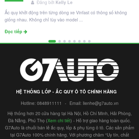
Đăng bởi
Kelly Le
12
Ắc quy khởi động trên từng dòng xe Vinfast có thông số không
giống nhau. Không chỉ tùy vào model ...
Đọc tiếp
HỆ THỐNG LỐP - ẮC QUY Ô TÔ CHÍNH HÃNG
Hotline:
0848911111
-
Email:
lienhe@g7auto.vn
Hệ thống hơn 20 cửa hàng tại Hà Nội, Hồ Chí Minh, Hải Phòng,
Đà Nẵng, Phú Thọ (
Xem chi tiết
) - Hỗ trợ giao hàng toàn quốc.
G7Auto là chuỗi bán lẻ ắc quy, lốp & phụ tùng ô tô. Các sản phẩm
tại G7Auto 100% chính hãng. Với phương châm “Uy tín, chất