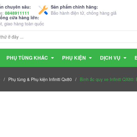
ấn chuyên sâu:
Sản phẩm chính hãng:
ne:
0848911111
Bảo hành điện tử, chống hàng giả
hống cửa hàng lớn:
ốt, giao hàng toàn quốc
PHỤ TÙNG KHÁC
PHỤ KIỆN
DỊCH VỤ
e
/
Phụ tùng & Phụ kiện Infiniti Qx80
/
Bình ắc quy xe Infiniti QX80: