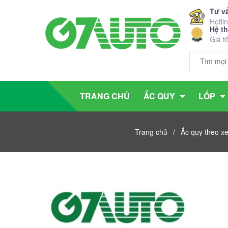
Tư v
Hotli
Hệ t
Giá t
TRANG CHỦ
ẮC QUY
LỐP
Trang chủ
/
Ắc quy theo x