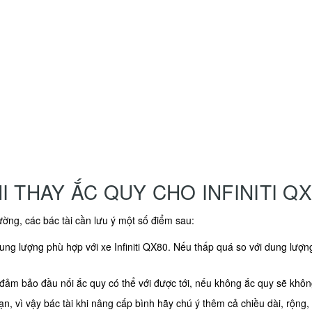
 THAY ẮC QUY CHO INFINITI Q
ờng, các bác tài cần lưu ý một số điểm sau:
ung lượng phù hợp với xe Infiniti QX80. Nếu thấp quá so với dung lượn
ể đảm bảo đầu nối ắc quy có thể với được tới, nếu không ắc quy sẽ khô
n, vì vậy bác tài khi nâng cấp bình hãy chú ý thêm cả chiều dài, rộng