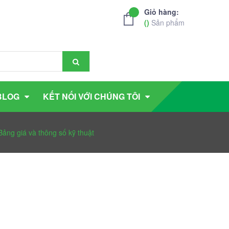
Giỏ hàng:
(
)
Sản phẩm
BLOG
KẾT NỐI VỚI CHÚNG TÔI
 Bảng giá và thông số kỹ thuật