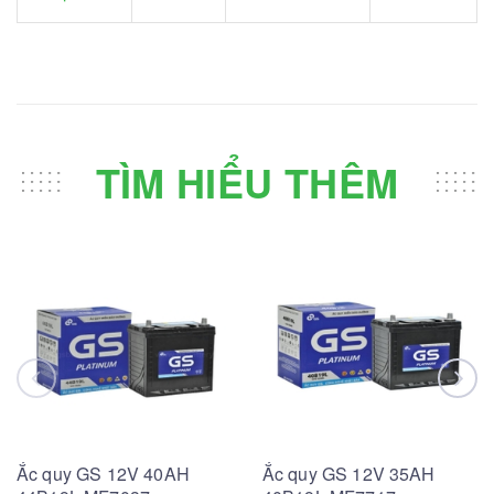
TÌM HIỂU THÊM
Ắc quy GS 12V 40AH
Ắc quy GS 12V 35AH