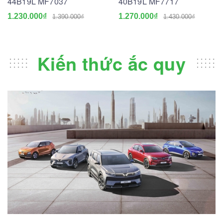
44B19L MF7037
40B19L MF7717
1.230.000₫
1.270.000₫
1.390.000₫
1.430.000₫
Kiến thức ắc quy