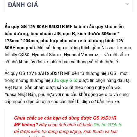
ĐÁNH GIÁ
Ắc quy GS 12V 80AH 95D31R MF là bình ắc quy khô miễn
bảo dưỡng, tiêu chuẩn JIS, cọc R, kích thước 306mm *
173mm * 204mm, phù hợp cho các xe ô tô dùng bình 12V
80AH cọc phải.
Một số dòng xe tương thích gồm Nissan Terrano,
Infinity QX80, Hyundai Starex, Hyundai Veracruz,... và một số xe
cỡ nhỏ khác tùy đời xe, phiên bản và thông số bình thực tế.
Ắc quy GS 12V 80AH 95D31R MF đến từ thương hiệu GS - một
trong những thương hiệu
ắc quy ô tô
được tin chọn hàng đầu tại
Việt Nam. Sản phẩm được sản xuất theo công nghệ của GS-
Yuasa Nhật Bản, phù hợp với nhu cầu khởi động xe ô tô và cung
cấp nguồn điện ổn định cho các thiết bị điện cơ bản trên xe.
Chưa chắc xe của bạn có dùng được GS 95D31R
MF không?
Hãy chụp ảnh bình cũ hoặc
liên hệ G7Auto
để được kiểm tra đúng dung lượng, kích thước và loại