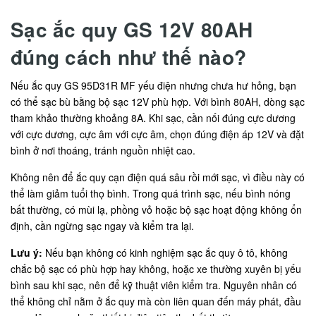
Sạc ắc quy GS 12V 80AH
đúng cách như thế nào?
Nếu ắc quy GS 95D31R MF yếu điện nhưng chưa hư hỏng, bạn
có thể sạc bù bằng bộ sạc 12V phù hợp. Với bình 80AH, dòng sạc
tham khảo thường khoảng 8A. Khi sạc, cần nối đúng cực dương
với cực dương, cực âm với cực âm, chọn đúng điện áp 12V và đặt
bình ở nơi thoáng, tránh nguồn nhiệt cao.
Không nên để ắc quy cạn điện quá sâu rồi mới sạc, vì điều này có
thể làm giảm tuổi thọ bình. Trong quá trình sạc, nếu bình nóng
bất thường, có mùi lạ, phồng vỏ hoặc bộ sạc hoạt động không ổn
định, cần ngừng sạc ngay và kiểm tra lại.
Lưu ý:
Nếu bạn không có kinh nghiệm sạc ắc quy ô tô, không
chắc bộ sạc có phù hợp hay không, hoặc xe thường xuyên bị yếu
bình sau khi sạc, nên để kỹ thuật viên kiểm tra. Nguyên nhân có
thể không chỉ nằm ở ắc quy mà còn liên quan đến máy phát, đầu