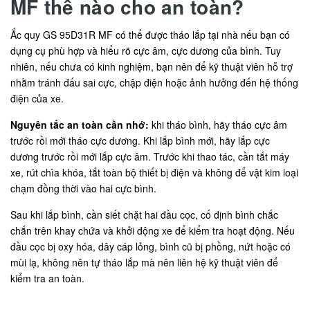
MF thế nào cho an toàn?
Ắc quy GS 95D31R MF có thể được tháo lắp tại nhà nếu bạn có
dụng cụ phù hợp và hiểu rõ cực âm, cực dương của bình. Tuy
nhiên, nếu chưa có kinh nghiệm, bạn nên để kỹ thuật viên hỗ trợ
nhằm tránh đấu sai cực, chập điện hoặc ảnh hưởng đến hệ thống
điện của xe.
Nguyên tắc an toàn cần nhớ:
khi tháo bình, hãy tháo cực âm
trước rồi mới tháo cực dương. Khi lắp bình mới, hãy lắp cực
dương trước rồi mới lắp cực âm. Trước khi thao tác, cần tắt máy
xe, rút chìa khóa, tắt toàn bộ thiết bị điện và không để vật kim loại
chạm đồng thời vào hai cực bình.
Sau khi lắp bình, cần siết chặt hai đầu cọc, cố định bình chắc
chắn trên khay chứa và khởi động xe để kiểm tra hoạt động. Nếu
đầu cọc bị oxy hóa, dây cáp lỏng, bình cũ bị phồng, nứt hoặc có
mùi lạ, không nên tự tháo lắp mà nên liên hệ kỹ thuật viên để
kiểm tra an toàn.