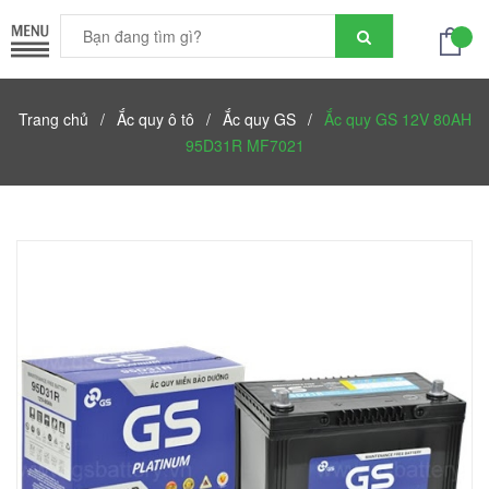
Trang chủ
/
Ắc quy ô tô
/
Ắc quy GS
/
Ắc quy GS 12V 80AH
95D31R MF7021