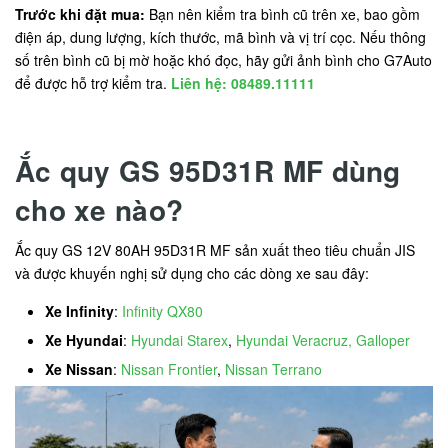
Trước khi đặt mua:
Bạn nên kiểm tra bình cũ trên xe, bao gồm
điện áp, dung lượng, kích thước, mã bình và vị trí cọc. Nếu thông
số trên bình cũ bị mờ hoặc khó đọc, hãy gửi ảnh bình cho G7Auto
để được hỗ trợ kiểm tra.
Liên hệ: 08489.11111
Ắc quy GS 95D31R MF dùng
cho xe nào?
Ắc quy GS 12V 80AH 95D31R MF sản xuất theo tiêu chuẩn JIS
và được khuyến nghị sử dụng cho các dòng xe sau đây:
Xe Infinity
:
Infinity QX80
Xe Hyundai
:
Hyundai Starex
,
Hyundai Veracruz, Galloper
Xe Nissan
:
Nissan Frontier
,
Nissan Terrano