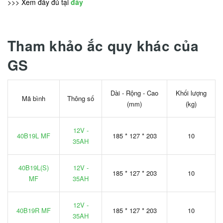
>>> Xem đầy đủ tại
đây
Tham khảo ắc quy khác của
GS
Dài - Rộng - Cao
Khối lượng
Mã bình
Thông số
(mm)
(kg)
12V -
40B19L MF
185 * 127 * 203
10
35AH
40B19L(S)
12V -
185 * 127 * 203
10
MF
35AH
12V -
40B19R MF
185 * 127 * 203
10
35AH