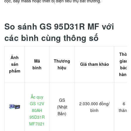
cọc, dây mass hoặc thiết bị điện tiêu thụ bất thường.
So sánh GS 95D31R MF với
các bình cùng thông số
Thời
Ảnh
Mã
Thương
gian
sản
Giá tham khảo
bình
hiệu
bảo
phẩm
hành
Ắc quy
GS
GS 12V
2.030.000 đồng/
6
(Nhật
80AH
bình
tháng
Bản)
95D31R
MF7021