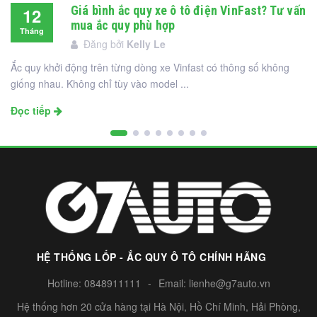
Giá bình ắc quy xe ô tô điện VinFast? Tư vấn
12
mua ắc quy phù hợp
Tháng
Đăng bởi
Kelly Le
12
Ắc quy khởi động trên từng dòng xe Vinfast có thông số không
giống nhau. Không chỉ tùy vào model ...
Đọc tiếp
HỆ THỐNG LỐP - ẮC QUY Ô TÔ CHÍNH HÃNG
Hotline:
0848911111
-
Email:
lienhe@g7auto.vn
Hệ thống hơn 20 cửa hàng tại Hà Nội, Hồ Chí Minh, Hải Phòng,