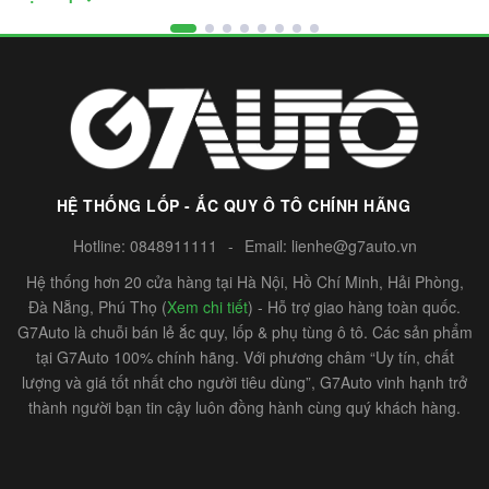
HỆ THỐNG LỐP - ẮC QUY Ô TÔ CHÍNH HÃNG
Hotline:
0848911111
-
Email:
lienhe@g7auto.vn
Hệ thống hơn 20 cửa hàng tại Hà Nội, Hồ Chí Minh, Hải Phòng,
Đà Nẵng, Phú Thọ (
Xem chi tiết
) - Hỗ trợ giao hàng toàn quốc.
G7Auto là chuỗi bán lẻ ắc quy, lốp & phụ tùng ô tô. Các sản phẩm
tại G7Auto 100% chính hãng. Với phương châm “Uy tín, chất
lượng và giá tốt nhất cho người tiêu dùng”, G7Auto vinh hạnh trở
thành người bạn tin cậy luôn đồng hành cùng quý khách hàng.