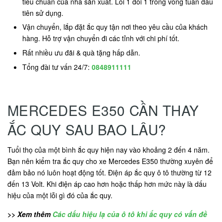
tiêu chuẩn của nhà sản xuất. Lỗi 1 đổi 1 trong vòng tuần đầu
tiên sử dụng.
Vận chuyển, lắp đặt ắc quy tận nơi theo yêu cầu của khách
hàng. Hỗ trợ vận chuyển đi các tỉnh với chi phí tốt.
Rất nhiều ưu đãi & quà tặng hấp dẫn.
Tổng đài tư vấn 24/7:
0848911111
MERCEDES E350 CẦN THAY
ẮC QUY SAU BAO LÂU?
Tuổi thọ của một bình ắc quy hiện nay vào khoảng 2 đến 4 năm.
Bạn nên kiểm tra ắc quy cho xe Mercedes E350 thường xuyên để
đảm bảo nó luôn hoạt động tốt. Điện áp ắc quy ô tô thường từ 12
đến 13 Volt. Khi điện áp cao hơn hoặc thấp hơn mức này là dấu
hiệu của một lỗi gì đó của ắc quy.
>> Xem thêm
Các dấu hiệu lạ của ô tô khi ắc quy có vấn đề