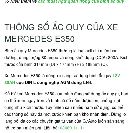
>> Hiểu thêm về
các thuật ngữ quan trọng của bình ắc quy
THÔNG SỐ ẮC QUY CỦA XE
MERCEDES E350
Bình ắc quy Mercedes E350 thường là loại axit chì miễn bảo
dưỡng, dung lượng 80 ampe và dòng khởi động (CCA) 800A. Kích
thước của bình 314mm (D) x 174mm (R) x 188mm (C).
Xe Mercedes E350 là dòng xe sang sử dụng bình ắc quy
12V-
80AH
cọc DIN L công nghệ AGM dòng LN4.
Để biết xe Mercedes E350 của mình đang sử dụng ắc quy gì, bạn
có thể xem ngay trên vỏ bình cũ để nắm được tên, chủng loại
cũng như kích thước. Tuy nhiên sau nhiều năm sử dụng, có thể
các thông số này đã mờ, xước khiến bạn khó nhận diện. Đừng lo
lắng bởi đã có các chuyên gia tư vấn của G7Auto luôn sẵn sàng
hỗ trợ bạn miễn phí. Liên hệ:
08489.11111