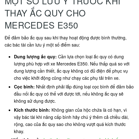
MỘT SỐ LƯU Ý TRƯỚC KHI
THAY ẮC QUY CHO
MERCEDES E350
Để đảm bảo ắc quy sau khi thay hoạt động được bình thường,
các bác tài cần lưu ý một số điểm sau:
Dung lượng ắc quy:
Cần lựa chọn loại ắc quy có dung
lượng phù hợp với xe Mercedes E350. Nếu thấp quá so với
dung lượng cần thiết, ắc quy không có đủ điện để phục vụ
cho việc khởi động cũng như chạy các phụ tải trên xe.
Cọc bình:
Nhất định phải lắp đúng loại cọc bình để đảm bảo
đầu nối ắc quy có thể với được tới, nếu không ắc quy sẽ
không sử dụng được.
Kích thước bình:
Không gian của hộc chứa là có hạn, vì
vậy bác tài khi nâng cấp bình hãy chú ý thêm cả chiều dài,
rộng, cao của ắc quy sao cho không vượt quá kích thước
khay.