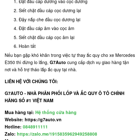
Đặt đầu cáp dương vào cọc dương
Siết chặt đầu cáp cọc dương lại
Đậy nắp che đầu cọc dương lại
Đặt đầu cáp âm vào cọc âm
Siết chặt đầu cáp cọc âm lại
Hoàn tất
Nếu bạn gặp khó khăn trong việc tự thay ắc quy cho xe Mercedes
E350 thì đừng lo lắng,
G7Auto
cung cấp dịch vụ giao hàng tận
nơi và hỗ trợ tháo lắp ắc quy tại nhà.
LIÊN HỆ VỚI CHÚNG TÔI:
G7AUTO - NHÀ PHÂN PHỐI LỐP VÀ ẮC QUY Ô TÔ CHÍNH
HÃNG SỐ #1 VIỆT NAM
Mua hàng tại:
Hệ thống cửa hàng
Website: https://g7auto.vn
Hotline:
0848911111
Zalo:
https://zalo.me/1915835962949258808