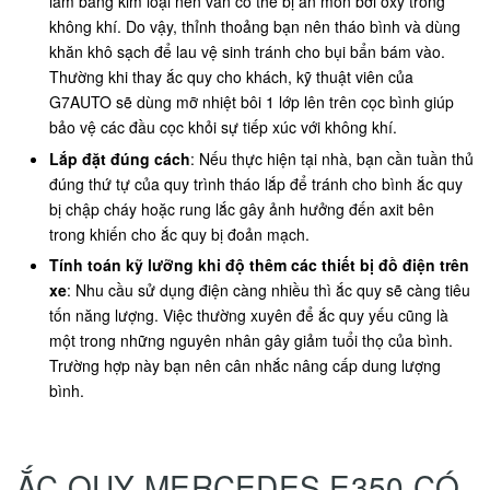
làm bằng kim loại nên vẫn có thể bị ăn mòn bởi oxy trong
không khí. Do vậy, thỉnh thoảng bạn nên tháo bình và dùng
khăn khô sạch để lau vệ sinh tránh cho bụi bẩn bám vào.
Thường khi thay ắc quy cho khách, kỹ thuật viên của
G7AUTO sẽ dùng mỡ nhiệt bôi 1 lớp lên trên cọc bình giúp
bảo vệ các đầu cọc khỏi sự tiếp xúc với không khí.
Lắp đặt đúng cách
: Nếu thực hiện tại nhà, bạn cần tuần thủ
đúng thứ tự của quy trình tháo lắp để tránh cho bình ắc quy
bị chập cháy hoặc rung lắc gây ảnh hưởng đến axit bên
trong khiến cho ắc quy bị đoản mạch.
Tính toán kỹ lưỡng khi độ thêm các thiết bị đồ điện trên
xe
: Nhu cầu sử dụng điện càng nhiều thì ắc quy sẽ càng tiêu
tốn năng lượng. Việc thường xuyên để ắc quy yếu cũng là
một trong những nguyên nhân gây giảm tuổi thọ của bình.
Trường hợp này bạn nên cân nhắc nâng cấp dung lượng
bình.
ẮC QUY MERCEDES E350 CÓ