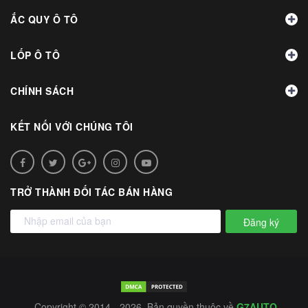
ẮC QUY Ô TÔ
LỐP Ô TÔ
CHÍNH SÁCH
KẾT NỐI VỚI CHÚNG TÔI
TRỞ THÀNH ĐỐI TÁC BÁN HÀNG
Đăng ký
Copyright © 2014 - 2026. Bản quyền thuộc về
G7AUTO