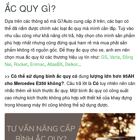
ẮC QUY GÌ?
Dựa trên các thông số mà G7Auto cung cấp ở trên, các bạn có
thể đã nắm được chính xác loại ắc quy mà mình cần lắp. Tuỳ vào
nhu cầu cũng như khả năng chi trả, hãy chọn cho mình sản phẩm
phù hợp nhất nhưng cũng đừng quá ham rẻ mà mua phải sản
phẩm không rõ nguồn gốc. Để thay ắc quy cho xe, anh em nên
chọn mua ắc quy từ các thương hiệu uy tín như:
GS
,
Varta
,
Đồng
Nai
,
Rocket
,
Enimac
,
AtlasBX
,
Delkor
...
>> Có thể sử dụng bình ắc quy có
dung
lượng lớn hơn 95AH
cho Mercedes E350 không?
. Câu trả lời là
Có
tuy nhiên nên cân
nhắc thêm về kích thước ắc quy. Một bình ắc quy có công suất
cao nhưng kích thước không phù hợp với thiết kế của khay đựng
trong khoang máy thì cũng không thể sử dụng được.