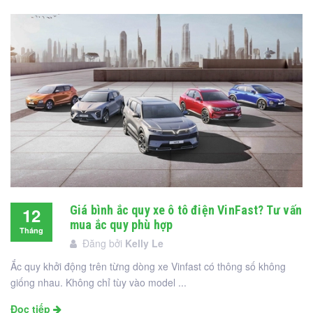
Giá bình ắc quy xe ô tô điện VinFast? Tư vấn
12
mua ắc quy phù hợp
Tháng
Đăng bởi
Kelly Le
12
Ắc quy khởi động trên từng dòng xe Vinfast có thông số không
giống nhau. Không chỉ tùy vào model ...
Đọc tiếp