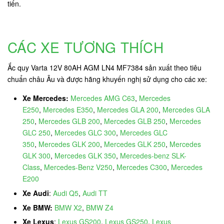
tiến.
CÁC XE TƯƠNG THÍCH
Ắc quy Varta 12V 80AH AGM LN4 MF7384 sản xuất theo tiêu
chuẩn châu Âu và được hãng khuyến nghị sử dụng cho các xe:
Xe Mercedes:
Mercedes AMG C63
,
Mercedes
E250
,
Mercedes E350
,
Mercedes GLA 200
,
Mercedes GLA
250
,
Mercedes GLB 200
,
Mercedes GLB 250
,
Mercedes
GLC 250
,
Mercedes GLC 300
,
Mercedes GLC
350
,
Mercedes GLK 200
,
Mercedes GLK 250
,
Mercedes
GLK 300
,
Mercedes GLK 350
,
Mercedes-benz SLK-
Class
,
Mercedes-Benz V250
,
Mercedes C300
,
Mercedes
E200
Xe Audi
:
Audi Q5
,
Audi TT
Xe BMW:
BMW X2
,
BMW Z4
Xe Lexus
:
Lexus GS200
,
Lexus GS250
,
Lexus