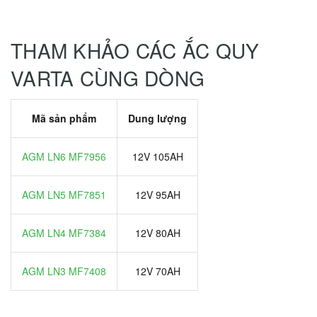
THAM KHẢO CÁC ẮC QUY
VARTA CÙNG DÒNG
Mã sản phẩm
Dung lượng
AGM LN6 MF7956
12V 105AH
AGM LN5 MF7851
12V 95AH
AGM LN4 MF7384
12V 80AH
AGM LN3 MF7408
12V 70AH