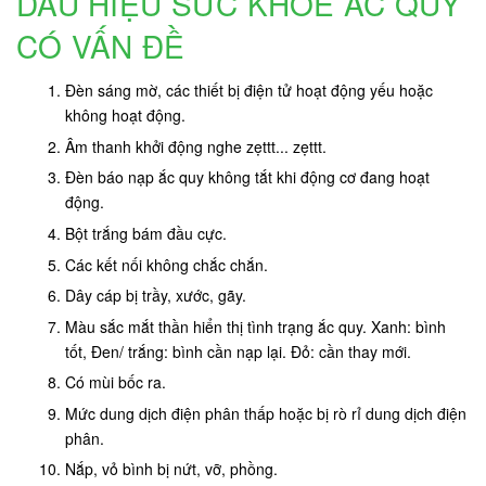
DẤU HIỆU SỨC KHỎE ẮC QUY
CÓ VẤN ĐỀ
Đèn sáng mờ, các thiết bị điện tử hoạt động yếu hoặc
không hoạt động.
Âm thanh khởi động nghe zẹttt... zẹttt.
Đèn báo nạp ắc quy không tắt khi động cơ đang hoạt
động.
Bột trắng bám đầu cực.
Các kết nối không chắc chắn.
Dây cáp bị trầy, xước, gãy.
Màu sắc mắt thần hiển thị tình trạng ắc quy. Xanh: bình
tốt, Đen/ trắng: bình cần nạp lại. Đỏ: cần thay mới.
Có mùi bốc ra.
Mức dung dịch điện phân thấp hoặc bị rò rỉ dung dịch điện
phân.
Nắp, vỏ bình bị nứt, vỡ, phồng.