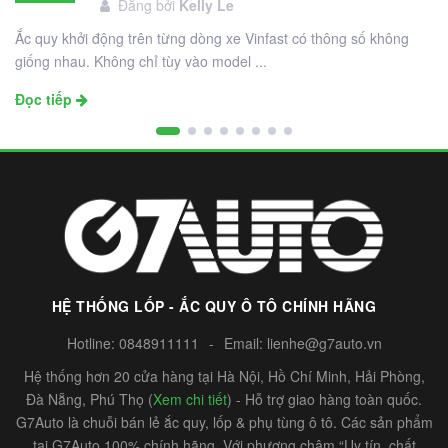
Đăng bởi
Kelly Le
12
Ắc quy khởi động trên từng dòng xe Vinfast có thông số không
giống nhau. Không chỉ tùy vào model ...
Đọc tiếp
HỆ THỐNG LỐP - ẮC QUY Ô TÔ CHÍNH HÃNG
Hotline:
0848911111
-
Email:
lienhe@g7auto.vn
Hệ thống hơn 20 cửa hàng tại Hà Nội, Hồ Chí Minh, Hải Phòng,
Đà Nẵng, Phú Thọ (
Xem chi tiết
) - Hỗ trợ giao hàng toàn quốc.
G7Auto là chuỗi bán lẻ ắc quy, lốp & phụ tùng ô tô. Các sản phẩm
tại G7Auto 100% chính hãng. Với phương châm “Uy tín, chất