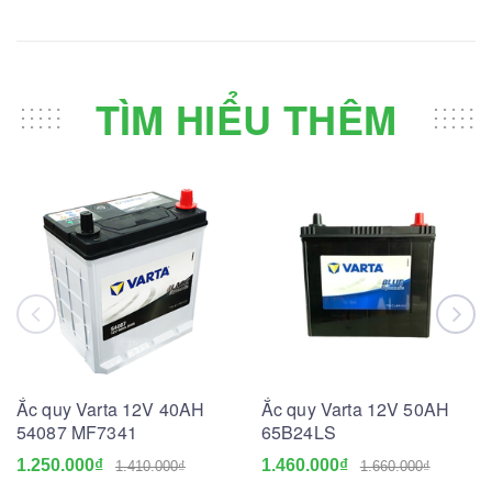
TÌM HIỂU THÊM
Ắc quy Varta 12V 40AH
Ắc quy Varta 12V 50AH
54087 MF7341
65B24LS
1.250.000₫
1.460.000₫
1.410.000₫
1.660.000₫