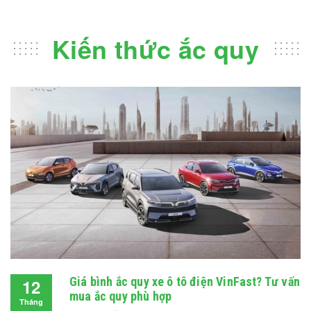
Kiến thức ắc quy
Giá bình ắc quy xe ô tô điện VinFast? Tư vấn
12
mua ắc quy phù hợp
Tháng