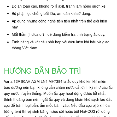
Độ an toàn cao, không rò rỉ axit, tránh làm hỏng sườn xe.
Bộ phận lọc chống bắt lửa, an toàn khi sử dụng.
Áp dụng những công nghệ tiên tiến nhất trên thế giới hiện
nay.
Mắt thần (indicator) - dễ dàng kiểm tra tình trạng ắc quy.
Tính năng và kết cấu phù hợp với điều kiện khí hậu và giao
thông Việt Nam.
HƯỚNG DẪN BẢO TRÌ
Varta 12V 80AH AGM LN4 MF7384 là ắc quy khô kín khi miễn
bảo dưỡng nên bạn không cần châm nước cất định kỳ như các ắc
quy nước truyền thống. Muốn ắc quy hoạt động được tốt nhất,
thỉnh thoảng bạn nên ngắt ắc quy và dùng khăn khô sạch lau đầu
cọc để tránh bụi bẩn, ẩm mốc bám vào. Nếu đầu cọc bị ô xi hóa
(đóng ten) thì vệ sinh bằng nước sôi hoặc bột NaHCO3 rồi dùng