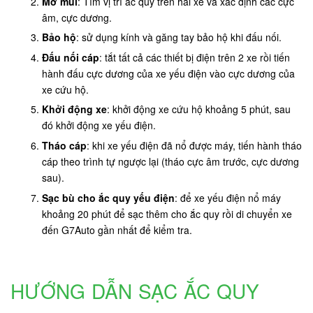
Mở mui
: Tìm vị trí ắc quy trên hai xe và xác định các cực
âm, cực dương.
Bảo hộ
: sử dụng kính và găng tay bảo hộ khi đấu nối.
Đấu nối cáp
: tắt tất cả các thiết bị điện trên 2 xe rồi tiến
hành đấu cực dương của xe yếu điện vào cực dương của
xe cứu hộ.
Khởi động xe
: khởi động xe cứu hộ khoảng 5 phút, sau
đó khởi động xe yếu điện.
Tháo cáp
: khi xe yếu điện đã nổ được máy, tiến hành tháo
cáp theo trình tự ngược lại (tháo cực âm trước, cực dương
sau).
Sạc bù cho ắc quy yếu điện
: để xe yếu điện nổ máy
khoảng 20 phút để sạc thêm cho ắc quy rồi di chuyển xe
đến G7Auto gần nhất để kiểm tra.
HƯỚNG DẪN SẠC ẮC QUY