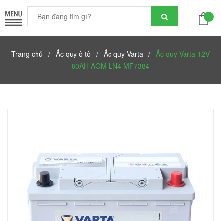
Trang chủ
/
Ắc quy ô tô
/
Ắc quy Varta
/
Ắc quy Varta 12V
80AH AGM LN4 MF7384