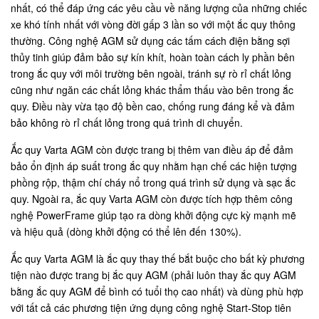
nhất, có thể đáp ứng các yêu cầu về năng lượng của những chiếc
xe khó tính nhất với vòng đời gấp 3 lần so với một ắc quy thông
thường. Công nghệ AGM sử dụng các tấm cách điện bằng sợi
thủy tinh giúp đảm bảo sự kín khít, hoàn toàn cách ly phần bên
trong ắc quy với môi trường bên ngoài, tránh sự rò rỉ chất lỏng
cũng như ngăn các chất lỏng khác thẩm thấu vào bên trong ắc
quy. Điều này vừa tạo độ bền cao, chống rung đáng kể và đảm
bảo không rò rỉ chất lỏng trong quá trình di chuyển.
Ắc quy Varta AGM còn được trang bị thêm van điều áp để đảm
bảo ổn định áp suất trong ắc quy nhằm hạn chế các hiện tượng
phồng rộp, thậm chí cháy nổ trong quá trình sử dụng và sạc ắc
quy. Ngoài ra, ắc quy Varta AGM còn được tích hợp thêm công
nghệ PowerFrame giúp tạo ra dòng khởi động cực kỳ mạnh mẽ
và hiệu quả (dòng khởi động có thể lên đến 130%).
Ắc quy Varta AGM là ắc quy thay thế bắt buộc cho bất kỳ phương
tiện nào được trang bị ắc quy AGM (phải luôn thay ắc quy AGM
bằng ắc quy AGM để bình có tuổi thọ cao nhất) và dùng phù hợp
với tất cả các phương tiện ứng dụng công nghệ Start-Stop tiên