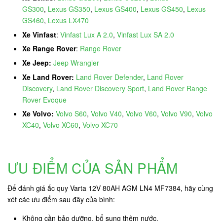
GS300
,
Lexus GS350
,
Lexus GS400
,
Lexus GS450
,
Lexus
GS460
,
Lexus LX470
Xe Vinfast
:
Vinfast Lux A 2.0
,
Vinfast Lux SA 2.0
Xe Range Rover
:
Range Rover
Xe Jeep:
Jeep Wrangler
Xe Land Rover:
Land Rover Defender
,
Land Rover
Discovery
,
Land Rover Discovery Sport
,
Land Rover Range
Rover Evoque
Xe Volvo:
Volvo S60
,
Volvo V40
,
Volvo V60
,
Volvo V90
,
Volvo
XC40
,
Volvo XC60
,
Volvo XC70
ƯU ĐIỂM CỦA SẢN PHẨM
Để đánh giá ắc quy Varta 12V 80AH AGM LN4 MF7384, hãy cùng
xét các ưu điểm sau đây của bình:
Không cần bảo dưỡng, bổ sung thêm nước.