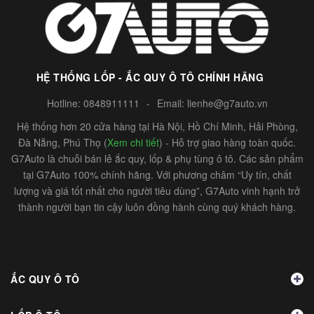
HỆ THỐNG LỐP - ẮC QUY Ô TÔ CHÍNH HÃNG
Hotline:
0848911111
-
Email:
lienhe@g7auto.vn
Hệ thống hơn 20 cửa hàng tại Hà Nội, Hồ Chí Minh, Hải Phòng,
Đà Nẵng, Phú Thọ (
Xem chi tiết
) - Hỗ trợ giao hàng toàn quốc.
G7Auto là chuỗi bán lẻ ắc quy, lốp & phụ tùng ô tô. Các sản phẩm
tại G7Auto 100% chính hãng. Với phương châm “Uy tín, chất
lượng và giá tốt nhất cho người tiêu dùng”, G7Auto vinh hạnh trở
thành người bạn tin cậy luôn đồng hành cùng quý khách hàng.
ẮC QUY Ô TÔ