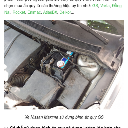
chọn mua ắc quy từ các thương hiệu uy tín như:
GS
,
Varta
,
Đồng
Nai
,
Rocket
,
Enimac
,
AtlasBX
,
Delkor
...
Xe Nissan Maxima sử dụng bình ắc quy GS
>> Có thể sử dụng bình ắc quy có dung lượng lớn hơn cho