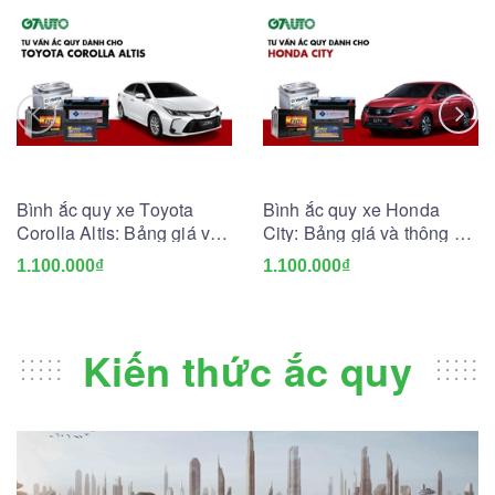
Bình ắc quy xe Toyota
Bình ắc quy xe Honda
Corolla Altis: Bảng giá và
City: Bảng giá và thông số
thông số kỹ thuật
kỹ thuật
1.100.000₫
1.100.000₫
Kiến thức ắc quy