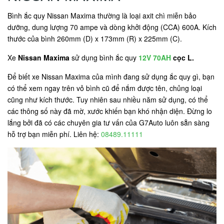
Bình ắc quy Nissan Maxima thường là loại axit chì miễn bảo
dưỡng, dung lượng 70 ampe và dòng khởi động (CCA) 600A. Kích
thước của bình 260mm (D) x 173mm (R) x 225mm (C).
Xe
Nissan Maxima
sử dụng bình ắc quy
12V 70AH
cọc
L.
Để biết xe Nissan Maxima của mình đang sử dụng ắc quy gì, bạn
có thể xem ngay trên vỏ bình cũ để nắm được tên, chủng loại
cũng như kích thước. Tuy nhiên sau nhiều năm sử dụng, có thể
các thông số này đã mờ, xước khiến bạn khó nhận diện. Đừng lo
lắng bởi đã có các chuyên gia tư vấn của G7Auto luôn sẵn sàng
hỗ trợ bạn miễn phí. Liên hệ:
08489.11111