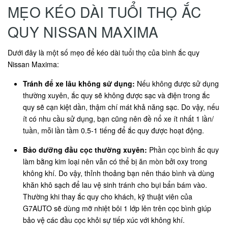
MẸO KÉO DÀI TUỔI THỌ ẮC
QUY NISSAN MAXIMA
Dưới đây là một số mẹo để kéo dài tuổi thọ của bình ắc quy
Nissan Maxima:
Tránh để xe lâu không sử dụng:
Nếu không được sử dụng
thường xuyên, ắc quy sẽ không được sạc và điện trong ắc
quy sẽ cạn kiệt dần, thậm chí mát khả năng sạc. Do vậy, nếu
ít có nhu cầu sử dụng, bạn cũng nên đề nổ xe ít nhất 1 lần/
tuần, mỗi lần tầm 0.5-1 tiếng để ắc quy được hoạt động.
Bảo dưỡng đầu cọc thường xuyên:
Phần cọc bình ắc quy
làm bằng kim loại nên vẫn có thể bị ăn mòn bởi oxy trong
không khí. Do vậy, thỉnh thoảng bạn nên tháo bình và dùng
khăn khô sạch để lau vệ sinh tránh cho bụi bẩn bám vào.
Thường khi thay ắc quy cho khách, kỹ thuật viên của
G7AUTO sẽ dùng mỡ nhiệt bôi 1 lớp lên trên cọc bình giúp
bảo vệ các đầu cọc khỏi sự tiếp xúc với không khí.