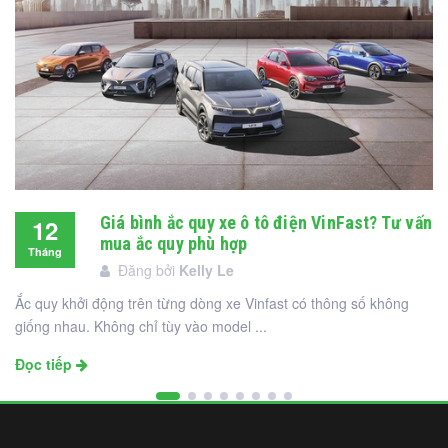
Giá bình ắc quy xe ô tô điện VinFast? Tư vấn
12
mua ắc quy phù hợp
Tháng
Đăng bởi
Kelly Le
12
Ắc quy khởi động trên từng dòng xe Vinfast có thông số không
giống nhau. Không chỉ tùy vào model ...
Đọc tiếp