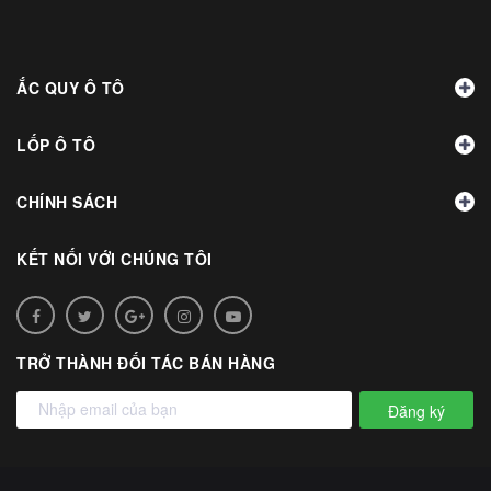
ẮC QUY Ô TÔ
LỐP Ô TÔ
CHÍNH SÁCH
KẾT NỐI VỚI CHÚNG TÔI
TRỞ THÀNH ĐỐI TÁC BÁN HÀNG
Đăng ký