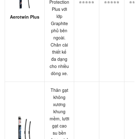
Protection
⭐⭐⭐⭐⭐
⭐⭐⭐⭐⭐
⭐⭐⭐
Plus với
lớp
Aerotwin Plus
Graphite
phủ bên
ngoài.
Chân cài
thiết kế
đa dạng
cho nhiều
dòng xe.
Thân gạt
không
xương
khung
mềm, lưỡi
gạt cao
su bền