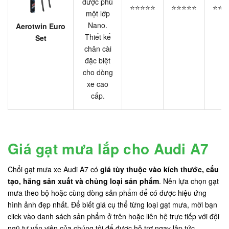
được phủ
⭐⭐⭐⭐⭐
⭐⭐⭐⭐⭐
⭐⭐⭐
một lớp
Nano.
Aerotwin Euro
Thiết kế
Set
chân cài
đặc biệt
cho dòng
xe cao
cấp.
Giá gạt mưa lắp cho Audi A7
Chổi gạt mưa xe Audi A7 có
giá tùy thuộc vào kích thước, cấu
tạo, hãng sản xuất và chủng loại sản phẩm
. Nên lựa chọn gạt
mưa theo bộ hoặc cùng dòng sản phẩm để có được hiệu ứng
hình ảnh đẹp nhất. Để biết giá cụ thể từng loại gạt mưa, mời bạn
click vào danh sách sản phẩm ở trên hoặc liên hệ trực tiếp với đội
ngũ tư vấn viên của chúng tôi để được hỗ trợ ngay lập tức.