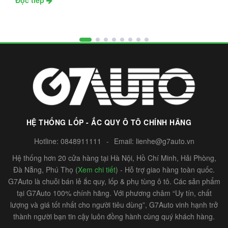
HỆ THỐNG LỐP - ẮC QUY Ô TÔ CHÍNH HÃNG
Hotline:
0848911111
-
Email:
lienhe@g7auto.vn
Hệ thống hơn 20 cửa hàng tại Hà Nội, Hồ Chí Minh, Hải Phòng,
Đà Nẵng, Phú Thọ (
Xem chi tiết
) - Hỗ trợ giao hàng toàn quốc.
G7Auto là chuỗi bán lẻ ắc quy, lốp & phụ tùng ô tô. Các sản phẩm
tại G7Auto 100% chính hãng. Với phương châm “Uy tín, chất
lượng và giá tốt nhất cho người tiêu dùng”, G7Auto vinh hạnh trở
thành người bạn tin cậy luôn đồng hành cùng quý khách hàng.