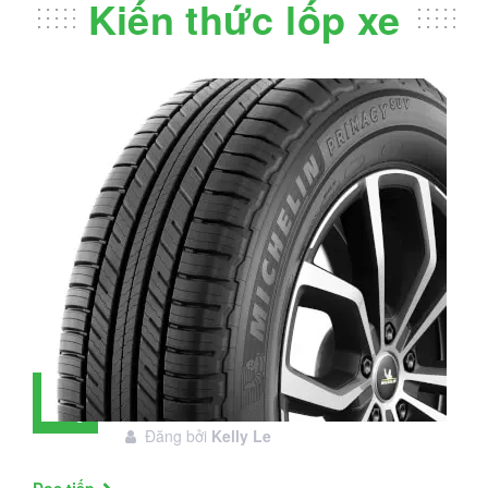
Kiến thức lốp xe
Đánh giá lốp Michelin Primacy SUV:
28
Đáng đầu tư không?
Tháng
Đăng bởi
Kelly Le
11
Đọc tiếp