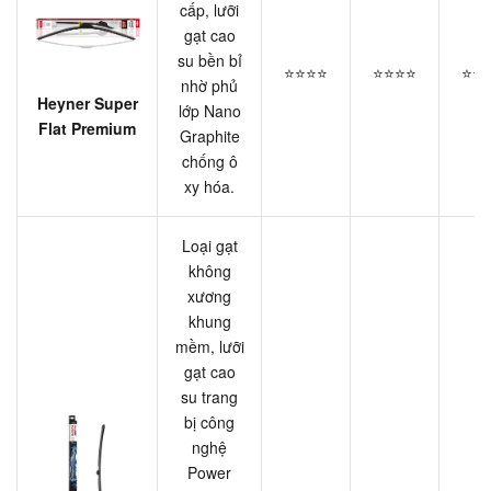
cấp, lưỡi
gạt cao
su bền bỉ
⭐⭐⭐⭐
⭐⭐⭐⭐
⭐⭐
nhờ phủ
Heyner Super
lớp Nano
Flat Premium
Graphite
chống ô
xy hóa.
Loại gạt
không
xương
khung
mềm, lưỡi
gạt cao
su trang
bị công
nghệ
Power