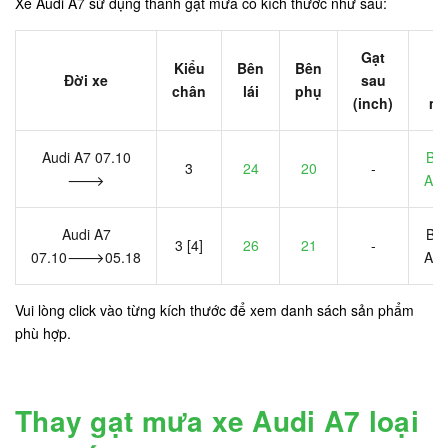
Xe Audi A7 sử dụng thanh gạt mưa có kích thước như sau:
Gạt
B
Kiểu
Bên
Bên
Đời xe
sau
g
chân
lái
phụ
(inch)
m
Audi A7 07.10
Bo
3
24
20
-
🡒
A2
Audi A7
Bo
3 [4]
26
21
-
07.10🡒05.18
A6
Vui lòng click vào từng kích thước để xem danh sách sản phẩm
phù hợp.
Thay gạt mưa xe Audi A7 loại