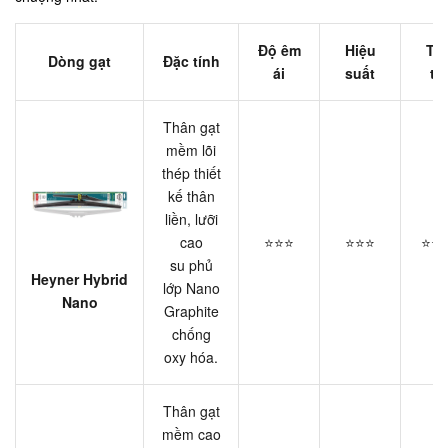
Độ êm
Hiệu
Tu
Dòng gạt
Đặc tính
ái
suất
th
Thân gạt
mềm lõi
thép thiết
kế thân
liền, lưỡi
cao
⭐⭐⭐
⭐⭐⭐
⭐⭐
su phủ
Heyner Hybrid
lớp Nano
Nano
Graphite
chống
oxy hóa.
Thân gạt
mềm cao