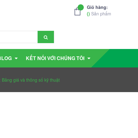
Giỏ hàng:
(
)
Sản phẩm
BLOG
KẾT NỐI VỚI CHÚNG TÔI
 Bảng giá và thông số kỹ thuật