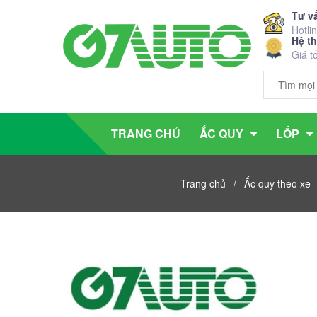
Tư v
Hotli
Hệ t
Giá t
TRANG CHỦ
ẮC QUY
LỐP
Trang chủ
/
Ắc quy theo xe