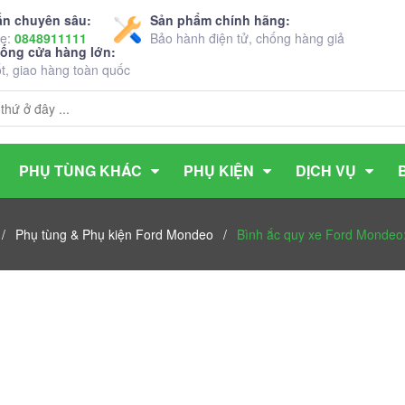
ấn chuyên sâu:
Sản phẩm chính hãng:
ne:
0848911111
Bảo hành điện tử, chống hàng giả
hống cửa hàng lớn:
ốt, giao hàng toàn quốc
PHỤ TÙNG KHÁC
PHỤ KIỆN
DỊCH VỤ
/
Phụ tùng & Phụ kiện Ford Mondeo
/
Bình ắc quy xe Ford Mondeo: