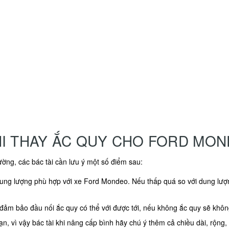
HI THAY ẮC QUY CHO FORD MO
ờng, các bác tài cần lưu ý một số điểm sau:
dung lượng phù hợp với xe Ford Mondeo. Nếu thấp quá so với dung lượn
ể đảm bảo đầu nối ắc quy có thể với được tới, nếu không ắc quy sẽ khô
n, vì vậy bác tài khi nâng cấp bình hãy chú ý thêm cả chiều dài, rộng