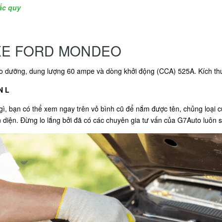
ắc quy
XE FORD MONDEO
 bảo dưỡng, dung lượng 60 ampe và dòng khởi động (CCA) 525A. Kích 
N L
ì, bạn có thể xem ngay trên vỏ bình cũ để nắm được tên, chủng loại 
 diện. Đừng lo lắng bởi đã có các chuyên gia tư vấn của G7Auto luôn s