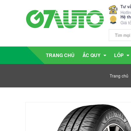
Tư v
Hotli
Hệ t
Giá t
TRANG CHỦ
ẮC QUY
LỐP
Trang chủ