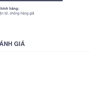
hính hãng:
ện tử, chống hàng giả
ÁNH GIÁ