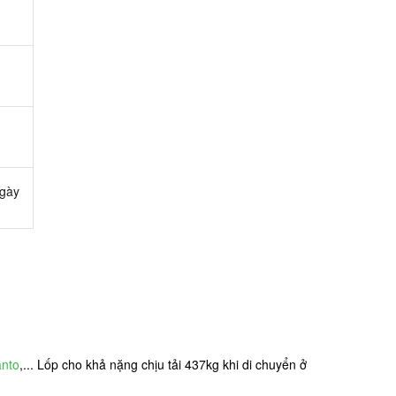
ngày
anto
,... Lốp cho khả nặng chịu tải 437kg khi di chuyển ở