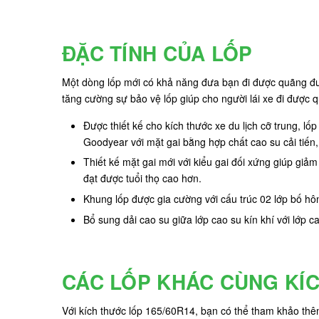
ĐẶC TÍNH CỦA LỐP
Một dòng lốp mới có khả năng đưa bạn đi được quãng đ
tăng cường sự bảo vệ lốp giúp cho người lái xe đi được
Được thiết kế cho kích thước xe du lịch cỡ trung, 
Goodyear với mặt gai bằng hợp chất cao su cải tiến
Thiết kế mặt gai mới với kiểu gai đối xứng giúp giả
đạt được tuổi thọ cao hơn.
Khung lốp được gia cường với cấu trúc 02 lớp bố hô
Bổ sung dải cao su giữa lớp cao su kín khí với lớp c
CÁC LỐP KHÁC CÙNG KÍ
Với kích thước lốp 165/60R14, bạn có thể tham khảo th