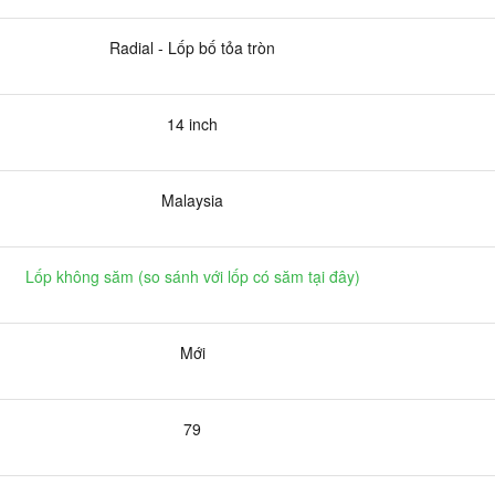
Radial - Lốp bố tỏa tròn
14 inch
Malaysia
Lốp không săm (
so sánh với lốp có săm tại đây
)
Mới
79