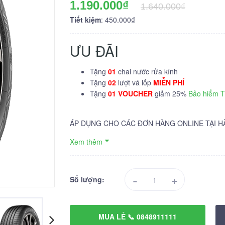
1.190.000₫
1.640.000₫
Tiết kiệm
: 450.000₫
ƯU ĐÃI
Tặng
01
chai nước rửa kính
Tặng
02
lượt vá lốp
MIỄN PHÍ
Tặng
01 VOUCHER
giảm 25%
Bảo hiểm 
ÁP DỤNG CHO CÁC ĐƠN HÀNG ONLINE TẠI H
Xem thêm
-
+
Số lượng:
MUA LẺ 📞 0848911111