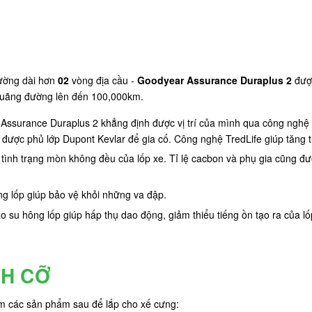
ường dài hơn
02
vòng địa cầu -
Goodyear Assurance Duraplus 2
được
 quãng đường lên đến 100,000km.
lốp Assurance Duraplus 2 khẳng định được vị trí của mình qua công ngh
, được phủ lớp Dupont Kevlar để gia cố. Công nghệ TredLife giúp tăng 
m tình trạng mòn không đều của lốp xe. Tỉ lệ cacbon và phụ gia cũng đư
ng lốp giúp bảo vệ khỏi những va đập.
ao su hông lốp giúp hấp thụ dao động, giảm thiểu tiếng ồn tạo ra của lố
CH CỠ
êm các sản phẩm sau để lắp cho xế cưng: