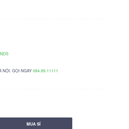
TNDS
À NỘI. GỌI NGAY
084.89.11111
MUA SỈ