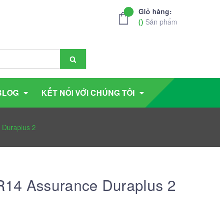
Giỏ hàng:
(
)
Sản phẩm
BLOG
KẾT NỐI VỚI CHÚNG TÔI
 Duraplus 2
R14 Assurance Duraplus 2
g