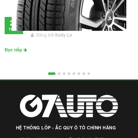
Đánh giá lốp Michelin Primacy SUV: Đáng
28
đầu tư không?
Tháng
Đăng bởi
Kelly Le
11
Đọc tiếp
HỆ THỐNG LỐP - ẮC QUY Ô TÔ CHÍNH HÃNG