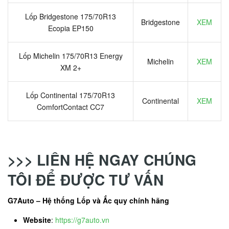
Lốp Bridgestone 175/70R13
Bridgestone
XEM
Ecopia EP150
Lốp Michelin 175/70R13 Energy
Michelin
XEM
XM 2+
Lốp Continental 175/70R13
Continental
XEM
ComfortContact CC7
>>> LIÊN HỆ NGAY CHÚNG
TÔI ĐỂ ĐƯỢC TƯ VẤN
G7Auto – Hệ thống Lốp và Ắc quy chính hãng
Website
:
https://g7auto.vn