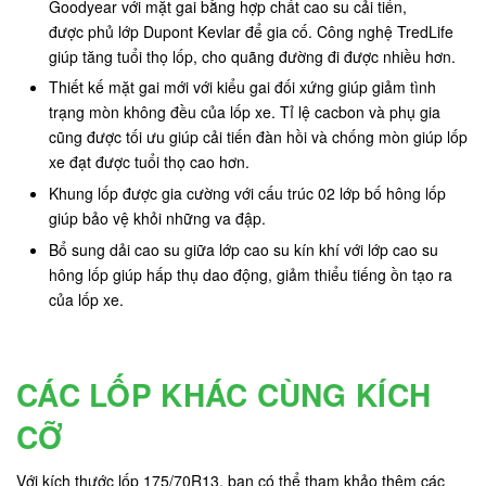
Goodyear với mặt gai bằng hợp chất cao su cải tiến,
được phủ lớp Dupont Kevlar để gia cố. Công nghệ TredLife
giúp tăng tuổi thọ lốp, cho quãng đường đi được nhiều hơn.
Thiết kế mặt gai mới với kiểu gai đối xứng giúp giảm tình
trạng mòn không đều của lốp xe. Tỉ lệ cacbon và phụ gia
cũng được tối ưu giúp cải tiến đàn hồi và chống mòn giúp lốp
xe đạt được tuổi thọ cao hơn.
Khung lốp được gia cường với cấu trúc 02 lớp bố hông lốp
giúp bảo vệ khỏi những va đập.
Bổ sung dải cao su giữa lớp cao su kín khí với lớp cao su
hông lốp giúp hấp thụ dao động, giảm thiểu tiếng ồn tạo ra
của lốp xe.
CÁC LỐP KHÁC CÙNG KÍCH
CỠ
Với kích thước lốp 175/70R13, bạn có thể tham khảo thêm các