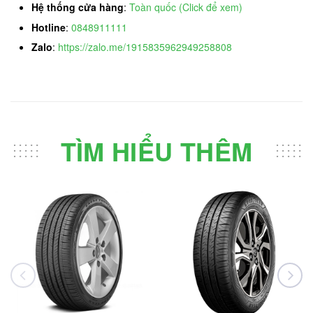
Hệ thống cửa hàng
:
Toàn quốc (Click để xem)
Hotline
:
0848911111
Zalo
:
https://zalo.me/1915835962949258808
TÌM HIỂU THÊM