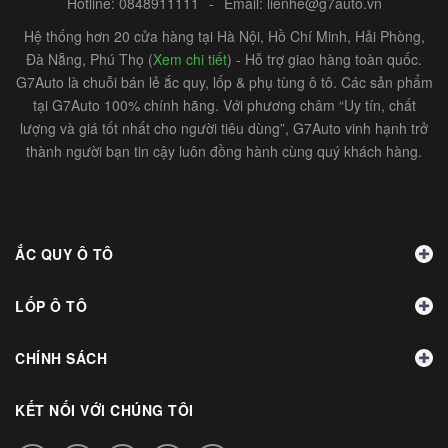
Hotline:
0848911111
-
Email:
lienhe@g7auto.vn
Hệ thống hơn 20 cửa hàng tại Hà Nội, Hồ Chí Minh, Hải Phòng,
Đà Nẵng, Phú Thọ (
Xem chi tiết
) - Hỗ trợ giao hàng toàn quốc.
G7Auto là chuỗi bán lẻ ắc quy, lốp & phụ tùng ô tô. Các sản phẩm
tại G7Auto 100% chính hãng. Với phương châm “Uy tín, chất
lượng và giá tốt nhất cho người tiêu dùng”, G7Auto vinh hạnh trở
thành người bạn tin cậy luôn đồng hành cùng quý khách hàng.
ẮC QUY Ô TÔ
LỐP Ô TÔ
CHÍNH SÁCH
KẾT NỐI VỚI CHÚNG TÔI