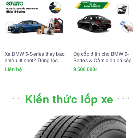
Xe BMW 5-Series thay bao
Độ cốp điện cho BMW 5-
nhiêu lít nhớt? Dùng lọc
Series & Cảm biến đá cốp
dầu nhớt nào?
Liên hệ
9.500.000₫
Kiến thức lốp xe