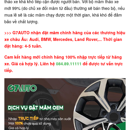
tháo xe khá khó tiếp cận được người bán. Với bộ mâm tháo xe
mới 99% (do chủ xe đổi mâm từ đầu) thường sẽ bán theo bộ, nếu
mua lẻ sẽ là các mâm chạy được một thời gian, khá khó để đảm
bảo về chất lượng.
>>> G7AUTO nhận đặt mâm chính hãng của các thương hiệu
xe châu Âu: Audi, BMW, Mercedes, Land Rover,... Thời gian
đặt hàng: 4-5 tuần.
Cam kết hàng mới chính hãng 100% nhập trực tiếp từ hãng
xe. Giá cả hợp lý. Liên hệ
084.89.11111
để được tư vấn trực
tiếp.