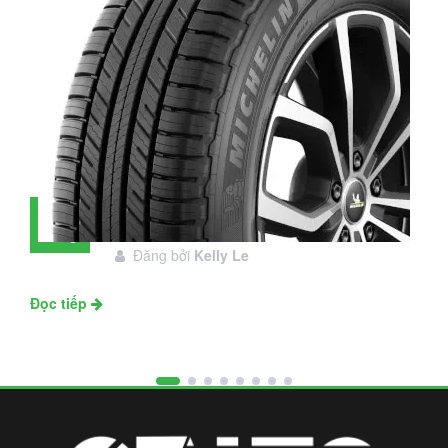
Đánh giá lốp Michelin Primacy SUV:
28
Đáng đầu tư không?
Tháng
Đăng bởi
Kelly Le
11
Đọc tiếp