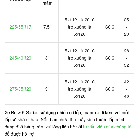
mâm
5x112, từ 2016
25
225/55R17
7.5"
trở xuống là
66.6
-
5x120
29
5x112, từ 2016
28
245/40R20
8"
trở xuống là
66.6
-
5x120
32
5x112, từ 2016
42
275/35R20
9"
trở xuống là
66.6
-
5x120
46
Xe Bmw 5-Series sử dụng nhiều cỡ lốp, mâm xe đi kèm với mỗi
lốp sẽ khác nhau. Nếu bạn chưa tìm thấy kích thước lốp mình
đang đi ở bảng trên, vui lòng liên hệ với
tư vấn viên của chúng tôi
để được hỗ trợ.