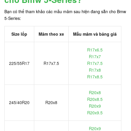
Bạn có thể tham khảo các mẫu mâm sau hiện đang sẵn cho Bmw
5-Series:
Size lốp
Mâm theo xe
Mẫu mâm và bảng giá
R17x6.5
R17x7
225/55R17
R17x7.5
R17x7.5
R17x8
R17x8.5
R20x8
R20x8.5
245/40R20
R20x8
R20x9
R20x9.5
R20x9