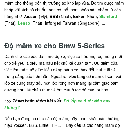
mâm phổ thông trên thị trường sẽ khó lắp vừa. Để tim được mâm
khớp với kích cỡ chuẩn, bạn có thể tham khảo sản phẩm từ các
hãng như
Vossen
(Mỹ)
, BBS
(Nhật)
, Enkei
(Nhật)
,
Stamford
(Thái)
,
Lenso
(Thái),
Inforged Taiwan
(Singapore), ...
Độ mâm xe cho Bmw 5-Series
Dành cho các bác đam mê độ xe, việc sở hữu một bộ móng mới
cho xế yêu là điều mà hầu hết chủ xế quan tâm. Ưu điểm của
việc lên mâm sẽ giúp kiểu dáng bánh xe thay đổi, hút mắt và
trông đẳng cấp hơn hẳn. Ngoài ra, việc tăng cỡ mâm đi kèm với
lốp xe cũng thay đổi, mặt lốp rộng hơn mang lại cảm giác bám
đường hơn, lái chân thực và ôm cua ở tốc độ cao tốt hơn.
>>> Tham khảo thêm bài viết:
Độ lốp xe ô tô: Nên hay
không?
Nếu bạn đang có nhu cầu độ mâm, hãy tham khảo các thương
hiệu Vossen, BBS, Enkei, HRE,... Đây đều là các hãng mâm độ