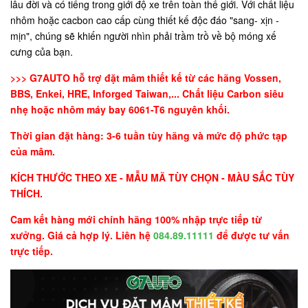
lâu đời và có tiếng trong giới độ xe trên toàn thế giới. Với chất liệu
nhôm hoặc cacbon cao cấp cùng thiết kế độc đáo "sang- xịn -
mịn", chúng sẽ khiến người nhìn phải trầm trồ về bộ móng xế
cưng của bạn.
>>> G7AUTO hỗ trợ đặt mâm thiết kế từ các hãng Vossen,
BBS, Enkei, HRE, Inforged Taiwan,... Chất liệu Carbon siêu
nhẹ hoặc nhôm máy bay 6061-T6 nguyên khối.
Thời gian đặt hàng: 3-6 tuần tùy hãng và mức độ phức tạp
của mâm.
KÍCH THƯỚC THEO XE - MẪU MÃ TÙY CHỌN - MÀU SẮC TÙY
THÍCH.
Cam kết hàng mới chính hãng 100% nhập trực tiếp từ
xưởng. Giá cả hợp lý. Liên hệ
084.89.11111
để được tư vấn
trực tiếp.