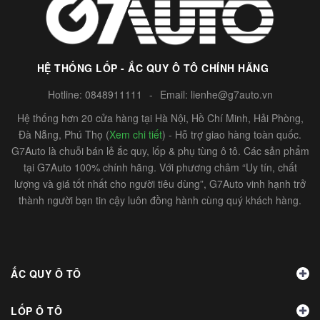
HỆ THỐNG LỐP - ẮC QUY Ô TÔ CHÍNH HÃNG
Hotline:
0848911111
-
Email:
lienhe@g7auto.vn
Hệ thống hơn 20 cửa hàng tại Hà Nội, Hồ Chí Minh, Hải Phòng,
Đà Nẵng, Phú Thọ (
Xem chi tiết
) - Hỗ trợ giao hàng toàn quốc.
G7Auto là chuỗi bán lẻ ắc quy, lốp & phụ tùng ô tô. Các sản phẩm
tại G7Auto 100% chính hãng. Với phương châm “Uy tín, chất
lượng và giá tốt nhất cho người tiêu dùng”, G7Auto vinh hạnh trở
thành người bạn tin cậy luôn đồng hành cùng quý khách hàng.
ẮC QUY Ô TÔ
LỐP Ô TÔ