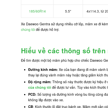
185/60R14
5.5"
4x114.3, từ 2
Xe Daewoo Gentra sử dụng nhiều cỡ lốp, mâm xe đi kèm vớ
chúng tôi
để được hỗ trợ.
Hiểu về các thông số trê
Để tìm được một bộ mâm phù hợp cho chiếc Daewoo Gent
Đường kính mâm:
Xe của bạn đang đi mâm vành bao
thay lại đúng vành mâm này hoặc tăng giảm kích th
Độ rộng mâm:
Thông số này thước được ký hiệu ở m
của chúng tôi
để được tư vấn. Tùy vào kích thước l
PCD:
Số lượng và đường kính vòng bu lông cũng đượ
không lắp được vào xe.
CB
: Kích thước lỗ đặt trục bánh xe. Mâm mới cần có