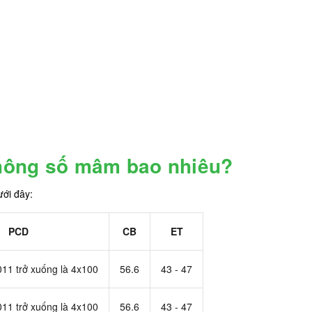
hông số mâm bao nhiêu?
ới đây:
PCD
CB
ET
011 trở xuống là 4x100
56.6
43 - 47
011 trở xuống là 4x100
56.6
43 - 47