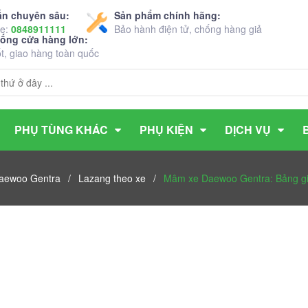
ấn chuyên sâu:
Sản phẩm chính hãng:
ne:
0848911111
Bảo hành điện tử, chống hàng giả
hống cửa hàng lớn:
ốt, giao hàng toàn quốc
PHỤ TÙNG KHÁC
PHỤ KIỆN
DỊCH VỤ
Daewoo Gentra
/
Lazang theo xe
/
Mâm xe Daewoo Gentra: Bảng giá