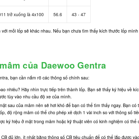
011 trở xuống là 4x100
56.6
43 - 47
i mỗi lốp sẽ khác nhau. Nếu bạn chưa tìm thấy kích thước lốp mình đa
n mâm của Daewoo Gentra
ra, bạn cần nắm rõ các thông số chính sau:
 nhiêu? Hãy nhìn trực tiếp trên thành lốp. Bạn sẽ thấy ký hiệu về kích
ước tùy vào nhu cầu độ xe của mình.
ặt sau của mâm nên sẽ hơi khó để bạn có thể tìm thấy ngay. Bạn có thể
ốp, độ rộng mâm có thể cho phép xê dịch 1 vài inch so với thông số ti
c ký hiệu ở mặt trong mâm hoặc kỹ thuật viên có kinh nghiệm có thể d
 CB đủ lớn, ít nhất bằng thông số CB tiêu chuẩn để có thể lắp được và