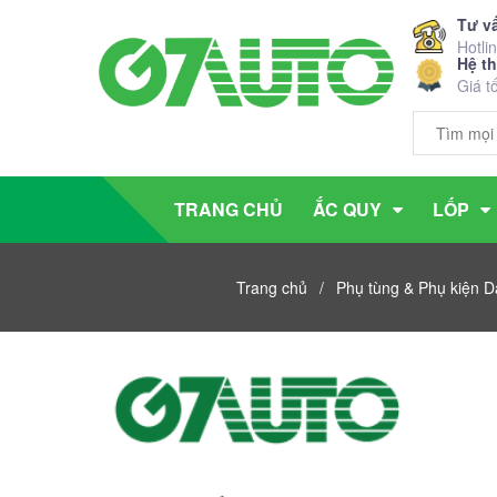
Tư v
Hotli
Hệ t
Giá t
TRANG CHỦ
ẮC QUY
LỐP
Trang chủ
/
Phụ tùng & Phụ kiện 