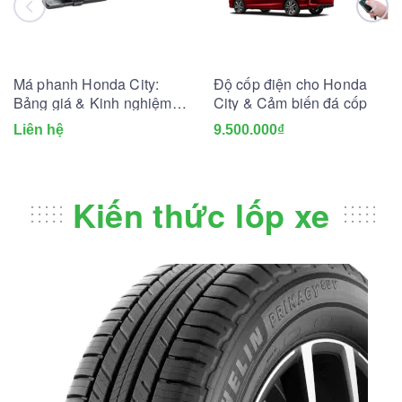
Má phanh Honda City:
Độ cốp điện cho Honda
Bảng giá & Kinh nghiệm
City & Cảm biến đá cốp
thay lắp
Liên hệ
9.500.000₫
Kiến thức lốp xe