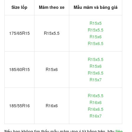
Size lốp
Mâm theo xe
Mẫu mâm và bảng giá
R15x5
R15x5.5
175/65R15
R15x5.5
R15x6
R15x6.5
R15x5.5
R15x6
185/60R15
R15x6
R15x6.5
R15x7
R16x5.5
R16x6
185/55R16
R16x6
R16x6.5
R16x7
Nếu bạn không tìm thấy mẫu mâm ưng ý từ bảng trên, hãy
liên