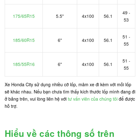
49 -
175/65R15
5.5"
4x100
56.1
53
51 -
185/60R15
6"
4x100
56.1
55
51 -
185/55R16
6"
4x100
56.1
55
Xe Honda City sử dụng nhiều cỡ lốp, mâm xe đi kèm với mỗi lốp
sẽ khác nhau. Nếu bạn chưa tìm thấy kích thước lốp mình đang đi
ở bảng trên, vui lòng liên hệ với
tư vấn viên của chúng tôi
để được
hỗ trợ.
Hiểu về các thông số trên