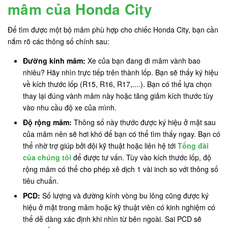
mâm của Honda City
Để tìm được một bộ mâm phù hợp cho chiếc Honda City, bạn cần
nắm rõ các thông số chính sau:
Đường kính mâm:
Xe của bạn đang đi mâm vành bao
nhiêu? Hãy nhìn trực tiếp trên thành lốp. Bạn sẽ thấy ký hiệu
về kích thước lốp (R15, R16, R17,....). Bạn có thể lựa chọn
thay lại đúng vành mâm này hoặc tăng giảm kích thước tùy
vào nhu cầu độ xe của mình.
Độ rộng mâm:
Thông số này thước được ký hiệu ở mặt sau
của mâm nên sẽ hơi khó để bạn có thể tìm thấy ngay. Bạn có
thể nhờ trợ giúp bởi đội kỹ thuật hoặc liên hệ tới
Tổng đài
của chúng tôi
để được tư vấn. Tùy vào kích thước lốp, độ
rộng mâm có thể cho phép xê dịch 1 vài inch so với thông số
tiêu chuẩn.
PCD:
Số lượng và đường kính vòng bu lông cũng được ký
hiệu ở mặt trong mâm hoặc kỹ thuật viên có kinh nghiệm có
thể dễ dàng xác định khi nhìn từ bên ngoài. Sai PCD sẽ