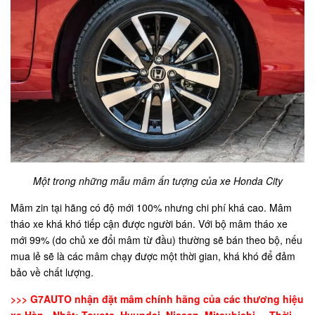
Một trong những mẫu mâm ấn tượng của xe Honda City
Mâm zin tại hãng có độ mới 100% nhưng chi phí khá cao. Mâm
tháo xe khá khó tiếp cận được người bán. Với bộ mâm tháo xe
mới 99% (do chủ xe đổi mâm từ đầu) thường sẽ bán theo bộ, nếu
mua lẻ sẽ là các mâm chạy được một thời gian, khá khó để đảm
bảo về chất lượng.
>>> G7AUTO nhận đặt mâm chính hãng của các thương hiệu
xe Hàn - Nhật: Toyota, Hyundai, Nissan, Mitsubishi,... Thời