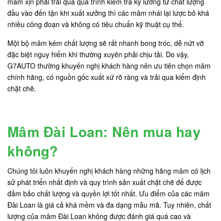
mâm xịn phải trải qua quá trình kiểm tra kỹ lưỡng từ chất lượng
đầu vào đến tận khi xuất xưởng thì các mâm nhái lại lược bỏ khá
nhiều công đoạn và không có tiêu chuẩn kỹ thuật cụ thể.
Một bộ mâm kém chất lượng sẽ rất nhanh bong tróc, dễ nứt vỡ
đặc biệt nguy hiểm khi thường xuyên phải chịu tải. Do vậy,
G7AUTO thường khuyến nghị khách hàng nên ưu tiên chọn mâm
chính hãng, có nguồn gốc xuất xứ rõ ràng và trải qua kiểm định
chặt chẽ.
Mâm Đài Loan: Nên mua hay
không?
Chúng tôi luôn khuyến nghị khách hàng những hãng mâm có lịch
sử phát triển nhất định và quy trình sản xuất chặt chẽ để được
đảm bảo chất lượng và quyền lợi tốt nhất. Ưu điểm của các mâm
Đài Loan là giá cả khá mềm và đa dạng mẫu mã. Tuy nhiên, chất
lượng của mâm Đài Loan không được đánh giá quá cao và