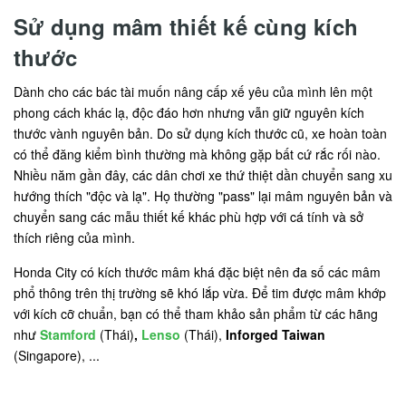
Sử dụng mâm thiết kế cùng kích
thước
Dành cho các bác tài muốn nâng cấp xế yêu của mình lên một
phong cách khác lạ, độc đáo hơn nhưng vẫn giữ nguyên kích
thước vành nguyên bản. Do sử dụng kích thước cũ, xe hoàn toàn
có thể đăng kiểm bình thường mà không gặp bất cứ rắc rối nào.
Nhiều năm gần đây, các dân chơi xe thứ thiệt dần chuyển sang xu
hướng thích "độc và lạ". Họ thường "pass" lại mâm nguyên bản và
chuyển sang các mẫu thiết kế khác phù hợp với cá tính và sở
thích riêng của mình.
Honda City có kích thước mâm khá đặc biệt nên đa số các mâm
phổ thông trên thị trường sẽ khó lắp vừa. Để tim được mâm khớp
với kích cỡ chuẩn, bạn có thể tham khảo sản phẩm từ các hãng
như
Stamford
(Thái)
,
Lenso
(Thái),
Inforged Taiwan
(Singapore), ...