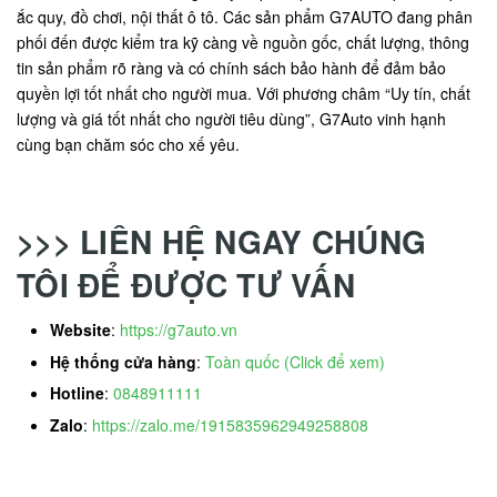
ắc quy, đồ chơi, nội thất ô tô. Các sản phẩm G7AUTO đang phân
phối đến được kiểm tra kỹ càng về nguồn gốc, chất lượng, thông
tin sản phẩm rõ ràng và có chính sách bảo hành để đảm bảo
quyền lợi tốt nhất cho người mua. Với phương châm “Uy tín, chất
lượng và giá tốt nhất cho người tiêu dùng”, G7Auto vinh hạnh
cùng bạn chăm sóc cho xế yêu.
>>> LIÊN HỆ NGAY CHÚNG
TÔI ĐỂ ĐƯỢC TƯ VẤN
Website
:
https://g7auto.vn
Hệ thống cửa hàng
:
Toàn quốc (Click để xem)
Hotline
:
0848911111
Zalo
:
https://zalo.me/1915835962949258808