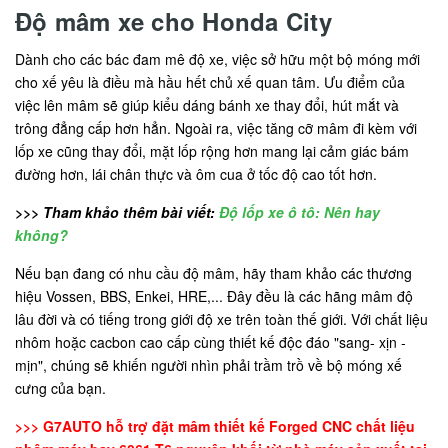
Độ mâm xe cho Honda City
Dành cho các bác đam mê độ xe, việc sở hữu một bộ móng mới
cho xế yêu là điều mà hầu hết chủ xế quan tâm. Ưu điểm của
việc lên mâm sẽ giúp kiểu dáng bánh xe thay đổi, hút mắt và
trông đẳng cấp hơn hẳn. Ngoài ra, việc tăng cỡ mâm đi kèm với
lốp xe cũng thay đổi, mặt lốp rộng hơn mang lại cảm giác bám
đường hơn, lái chân thực và ôm cua ở tốc độ cao tốt hơn.
>>> Tham khảo thêm bài viết:
Độ lốp xe ô tô: Nên hay
không?
Nếu bạn đang có nhu cầu độ mâm, hãy tham khảo các thương
hiệu Vossen, BBS, Enkei, HRE,... Đây đều là các hãng mâm độ
lâu đời và có tiếng trong giới độ xe trên toàn thế giới. Với chất liệu
nhôm hoặc cacbon cao cấp cùng thiết kế độc đáo "sang- xịn -
mịn", chúng sẽ khiến người nhìn phải trầm trồ về bộ móng xế
cưng của bạn.
>>> G7AUTO hỗ trợ đặt mâm thiết kế Forged CNC chất liệu