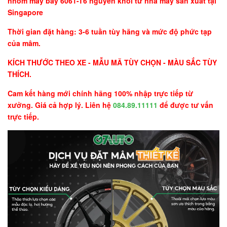
nhôm máy bay 6061-T6 nguyên khối từ nhà máy sản xuất tại
Singapore
Thời gian đặt hàng: 3-6 tuần tùy hãng và mức độ phức tạp
của mâm.
KÍCH THƯỚC THEO XE - MẪU MÃ TÙY CHỌN - MÀU SẮC TÙY
THÍCH.
Cam kết hàng mới chính hãng 100% nhập trực tiếp từ
xưởng. Giá cả hợp lý. Liên hệ
084.89.11111
để được tư vấn
trực tiếp.