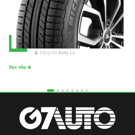
Đánh giá lốp Michelin Primacy SUV:
28
Đáng đầu tư không?
Tháng
Đăng bởi
Kelly Le
11
Đọc tiếp