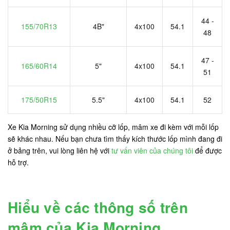
44 -
155/70R13
4B"
4x100
54.1
48
47 -
165/60R14
5"
4x100
54.1
51
175/50R15
5.5"
4x100
54.1
52
Xe Kia Morning sử dụng nhiều cỡ lốp, mâm xe đi kèm với mỗi lốp
sẽ khác nhau. Nếu bạn chưa tìm thấy kích thước lốp mình đang đi
ở bảng trên, vui lòng liên hệ với
tư vấn viên của chúng tôi
để được
hỗ trợ.
Hiểu về các thông số trên
mâm của Kia Morning