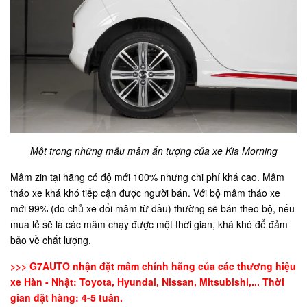
Một trong những mẫu mâm ấn tượng của xe Kia Morning
Mâm zin tại hãng có độ mới 100% nhưng chi phí khá cao. Mâm
tháo xe khá khó tiếp cận được người bán. Với bộ mâm tháo xe
mới 99% (do chủ xe đổi mâm từ đầu) thường sẽ bán theo bộ, nếu
mua lẻ sẽ là các mâm chạy được một thời gian, khá khó để đảm
bảo về chất lượng.
>>> G7AUTO nhận đặt mâm chính hãng của các thương hiệu
xe Hàn - Nhật: Toyota, Hyundai, Nissan, Mitsubishi,... Thời
gian đặt hàng: 4-5 tuần.