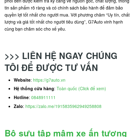
phối đến được kiểm tra kỹ càng về nguồn gốc, chất lượng, thông
tin sản phẩm rõ ràng và có chính sách bảo hành để đảm bảo
quyền lợi tốt nhất cho người mua. Với phương châm “Uy tín, chất
lượng và giá tốt nhất cho người tiêu dùng”, G7Auto vinh hạnh
cùng bạn chăm sóc cho xế yêu.
>>> LIÊN HỆ NGAY CHÚNG
TÔI ĐỂ ĐƯỢC TƯ VẤN
Website
:
https://g7auto.vn
Hệ thống cửa hàng
:
Toàn quốc (Click để xem)
Hotline
:
0848911111
Zalo
:
https://zalo.me/1915835962949258808
Bộ sưu tập mâm xe ấn tượng