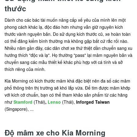
thước
Dành cho các bác tài muốn nâng cấp xế yêu của mình lên một
phong cách khác lạ, độc đáo hơn nhưng vẫn giữ nguyên kích
thước vành nguyên bản. Do sử dụng kích thước cũ, xe hoàn toàn
có thể đăng kiểm bình thường mà không gặp bất cứ rắc rối nào.
Nhiều năm gần đây, các dân chơi xe thứ thiệt dần chuyển sang xu
hướng thích "độc và lạ". Họ thường "pass" lại mâm nguyên bản và
chuyển sang các mẫu thiết kế khác phù hợp với cá tính và sở
thích riêng của mình.
Kia Morning có kích thước mâm khá đặc biệt nên đa số các mâm
phổ thông trên thị trường sẽ khó lắp vừa. Để tim được mâm khớp
với kích cỡ chuẩn, bạn có thể tham khảo sản phẩm từ các hãng
như
Stamford
(Thái)
,
Lenso
(Thái),
Inforged Taiwan
(Singapore), ...
Độ mâm xe cho Kia Morning