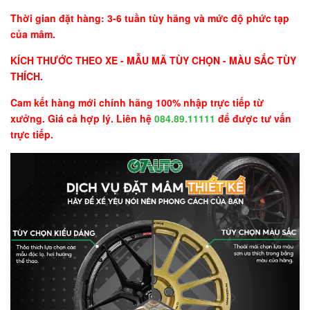
Thời gian đặt hàng: 3-6 tuần tùy hãng và mức độ phức tạp
của mâm.
KÍCH THƯỚC THEO XE - MẪU MÃ TÙY CHỌN - MÀU SẮC TÙY
THÍCH.
Cam kết hàng mới chính hãng 100% nhập trực tiếp từ
xưởng. Giá cả hợp lý. Liên hệ
084.89.11111
để được tư vấn
trực tiếp.