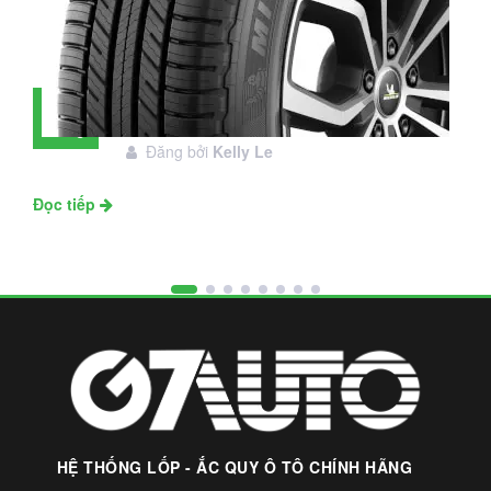
Đánh giá lốp Michelin Primacy SUV:
28
Đáng đầu tư không?
Tháng
Đăng bởi
Kelly Le
11
Đọc tiếp
HỆ THỐNG LỐP - ẮC QUY Ô TÔ CHÍNH HÃNG