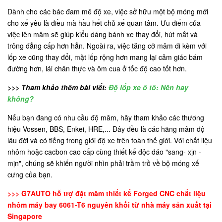
Dành cho các bác đam mê độ xe, việc sở hữu một bộ móng mới
cho xế yêu là điều mà hầu hết chủ xế quan tâm. Ưu điểm của
việc lên mâm sẽ giúp kiểu dáng bánh xe thay đổi, hút mắt và
trông đẳng cấp hơn hẳn. Ngoài ra, việc tăng cỡ mâm đi kèm với
lốp xe cũng thay đổi, mặt lốp rộng hơn mang lại cảm giác bám
đường hơn, lái chân thực và ôm cua ở tốc độ cao tốt hơn.
>>> Tham khảo thêm bài viết:
Độ lốp xe ô tô: Nên hay
không?
Nếu bạn đang có nhu cầu độ mâm, hãy tham khảo các thương
hiệu Vossen, BBS, Enkei, HRE,... Đây đều là các hãng mâm độ
lâu đời và có tiếng trong giới độ xe trên toàn thế giới. Với chất liệu
nhôm hoặc cacbon cao cấp cùng thiết kế độc đáo "sang- xịn -
mịn", chúng sẽ khiến người nhìn phải trầm trồ về bộ móng xế
cưng của bạn.
>>> G7AUTO hỗ trợ đặt mâm thiết kế Forged CNC chất liệu
nhôm máy bay 6061-T6 nguyên khối từ nhà máy sản xuất tại
Singapore