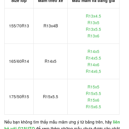
Size lốp
Mâm theo xe
Mẫu mâm và bảng giá
R13x4.5
R13x5
155/70R13
R13x4B
R13x5.5
R13x6
R14x5
R14x5.5
165/60R14
R14x5
R14x6
R14x6,5
R15x5
R15x5.5
175/50R15
R15x5.5
R15x6
R15x6.5
Nếu bạn không tìm thấy mẫu mâm ưng ý từ bảng trên, hãy
liên
hệ với G7AUTO
để xem thêm những mẫu chưa được cập nhật