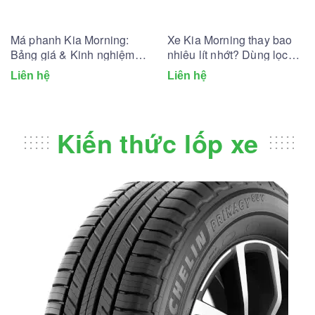
Má phanh Kia Morning:
Xe Kia Morning thay bao
Bảng giá & Kinh nghiệm
nhiêu lít nhớt? Dùng lọc
thay lắp
dầu nhớt nào?
Liên hệ
Liên hệ
Kiến thức lốp xe