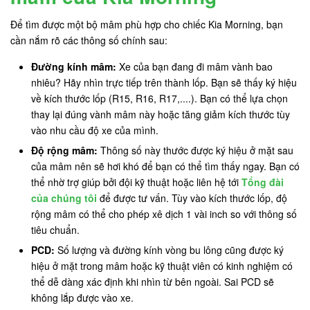
Để tìm được một bộ mâm phù hợp cho chiếc Kia Morning, bạn
cần nắm rõ các thông số chính sau:
Đường kính mâm:
Xe của bạn đang đi mâm vành bao
nhiêu? Hãy nhìn trực tiếp trên thành lốp. Bạn sẽ thấy ký hiệu
về kích thước lốp (R15, R16, R17,....). Bạn có thể lựa chọn
thay lại đúng vành mâm này hoặc tăng giảm kích thước tùy
vào nhu cầu độ xe của mình.
Độ rộng mâm:
Thông số này thước được ký hiệu ở mặt sau
của mâm nên sẽ hơi khó để bạn có thể tìm thấy ngay. Bạn có
thể nhờ trợ giúp bởi đội kỹ thuật hoặc liên hệ tới
Tổng đài
của chúng tôi
để được tư vấn. Tùy vào kích thước lốp, độ
rộng mâm có thể cho phép xê dịch 1 vài inch so với thông số
tiêu chuẩn.
PCD:
Số lượng và đường kính vòng bu lông cũng được ký
hiệu ở mặt trong mâm hoặc kỹ thuật viên có kinh nghiệm có
thể dễ dàng xác định khi nhìn từ bên ngoài. Sai PCD sẽ
không lắp được vào xe.