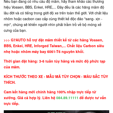
Nếu bạn đang có nhu cầu độ mâm, hãy tham khảo các thương
hiệu Vossen, BBS, Enkei, HRE,... Đây đều là các hãng mâm độ
lâu đời và có tiếng trong giới độ xe trên toàn thế giới. Với chất liệu
nhôm hoặc cacbon cao cấp cùng thiết kế độc đáo "sang- xịn -
mịn", chúng sẽ khiến người nhìn phải trầm trồ về bộ móng xế
cưng của bạn.
>>> G7AUTO hỗ trợ đặt mâm thiết kế từ các hãng Vossen,
BBS, Enkei, HRE, Inforged Taiwan,... Chất liệu Carbon siêu
nhẹ hoặc nhôm máy bay 6061-T6 nguyên khối.
Thời gian đặt hàng: 3-6 tuần tùy hãng và mức độ phức tạp
của mâm.
KÍCH THƯỚC THEO XE - MẪU MÃ TÙY CHỌN - MÀU SẮC TÙY
THÍCH.
Cam kết hàng mới chính hãng 100% nhập trực tiếp từ
xưởng. Giá cả hợp lý. Liên hệ
084.89.11111
để được tư vấn
trực tiếp.