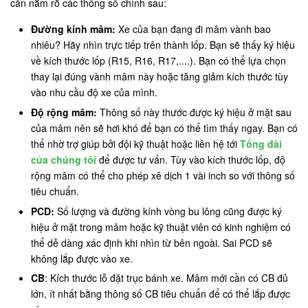
cần nắm rõ các thông số chính sau:
Đường kính mâm:
Xe của bạn đang đi mâm vành bao
nhiêu? Hãy nhìn trực tiếp trên thành lốp. Bạn sẽ thấy ký hiệu
về kích thước lốp (R15, R16, R17,....). Bạn có thể lựa chọn
thay lại đúng vành mâm này hoặc tăng giảm kích thước tùy
vào nhu cầu độ xe của mình.
Độ rộng mâm:
Thông số này thước được ký hiệu ở mặt sau
của mâm nên sẽ hơi khó để bạn có thể tìm thấy ngay. Bạn có
thể nhờ trợ giúp bởi đội kỹ thuật hoặc liên hệ tới
Tổng đài
của chúng tôi
để được tư vấn. Tùy vào kích thước lốp, độ
rộng mâm có thể cho phép xê dịch 1 vài inch so với thông số
tiêu chuẩn.
PCD:
Số lượng và đường kính vòng bu lông cũng được ký
hiệu ở mặt trong mâm hoặc kỹ thuật viên có kinh nghiệm có
thể dễ dàng xác định khi nhìn từ bên ngoài. Sai PCD sẽ
không lắp được vào xe.
CB
: Kích thước lỗ đặt trục bánh xe. Mâm mới cần có CB đủ
lớn, ít nhất bằng thông số CB tiêu chuẩn để có thể lắp được