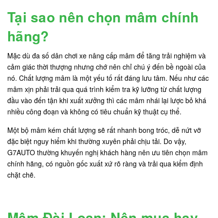
Tại sao nên chọn mâm chính
hãng?
Mặc dù đa số dân chơi xe nâng cấp mâm để tăng trải nghiệm và
cảm giác thời thượng nhưng chớ nên chỉ chú ý đến bề ngoài của
nó. Chất lượng mâm là một yếu tố rất đáng lưu tâm. Nếu như các
mâm xịn phải trải qua quá trình kiểm tra kỹ lưỡng từ chất lượng
đầu vào đến tận khi xuất xưởng thì các mâm nhái lại lược bỏ khá
nhiều công đoạn và không có tiêu chuẩn kỹ thuật cụ thể.
Một bộ mâm kém chất lượng sẽ rất nhanh bong tróc, dễ nứt vỡ
đặc biệt nguy hiểm khi thường xuyên phải chịu tải. Do vậy,
G7AUTO thường khuyến nghị khách hàng nên ưu tiên chọn mâm
chính hãng, có nguồn gốc xuất xứ rõ ràng và trải qua kiểm định
chặt chẽ.
Mâm Đài Loan: Nên mua hay