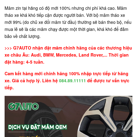
Mâm zin tại hãng có độ mới 100% nhưng chi phí khá cao. Mâm
tháo xe khá khó tiếp cận được người bán. Với bộ mâm tháo xe
mới 99% (do chủ xe đổi mâm từ đầu) thường sẽ bán theo bộ, nếu
mua lẻ sẽ là các mâm chạy được một thời gian, khá khó để đảm
bảo về chất lượng.
>>> G7AUTO nhận đặt mâm chính hãng của các thương hiệu
xe châu Âu: Audi, BMW, Mercedes, Land Rover,... Thời gian
đặt hàng: 4-5 tuần.
Cam kết hàng mới chính hãng 100% nhập trực tiếp từ hãng
xe. Giá cả hợp lý. Liên hệ
084.89.11111
để được tư vấn trực
tiếp.