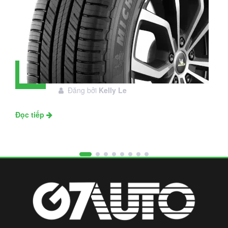
Đánh giá lốp Michelin Primacy SUV:
28
Đáng đầu tư không?
Tháng
Đăng bởi
Kelly Le
11
Đọc tiếp