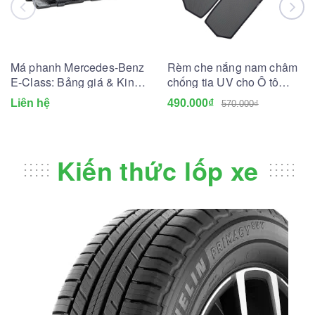
Má phanh Mercedes-Benz
Rèm che nắng nam châm
E-Class: Bảng giá & Kinh
chống tia UV cho Ô tô
nghiệm thay lắp
(May đo theo xe)
Liên hệ
490.000₫
570.000₫
Kiến thức lốp xe