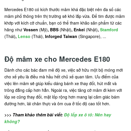
Mercedes E180 có kích thước mâm khá đặc biệt nên đa số các
mâm phổ thông trên thị trường sẽ khó lắp vừa. Để tim được mâm
khớp với kích cỡ chuẩn, bạn có thể tham khảo sản phẩm từ các
hãng như
Vossen
(Mỹ)
, BBS
(Nhật)
, Enkei
(Nhật)
,
Stamford
(Thái)
,
Lenso
(Thái),
Inforged Taiwan
(Singapore), ...
Độ mâm xe cho Mercedes E180
Dành cho các bác đam mê độ xe, việc sở hữu một bộ móng mới
cho xế yêu là điều mà hầu hết chủ xế quan tâm. Ưu điểm của
việc lên mâm sẽ giúp kiểu dáng bánh xe thay đổi, hút mắt và
trông đẳng cấp hơn hẳn. Ngoài ra, việc tăng cỡ mâm đi kèm với
lốp xe cũng thay đổi, mặt lốp rộng hơn mang lại cảm giác bám
đường hơn, lái chân thực và ôm cua ở tốc độ cao tốt hơn.
>>> Tham khảo thêm bài viết:
Độ lốp xe ô tô: Nên hay
không?