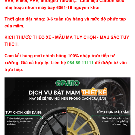
BBS, Enkei, HRE, Inforged Taiwan,... Chất liệu Carbon siêu
nhẹ hoặc nhôm máy bay 6061-T6 nguyên khối.
Thời gian đặt hàng: 3-6 tuần tùy hãng và mức độ phức tạp
của mâm.
KÍCH THƯỚC THEO XE - MẪU MÃ TÙY CHỌN - MÀU SẮC TÙY
THÍCH.
Cam kết hàng mới chính hãng 100% nhập trực tiếp từ
xưởng. Giá cả hợp lý. Liên hệ
084.89.11111
để được tư vấn
trực tiếp.