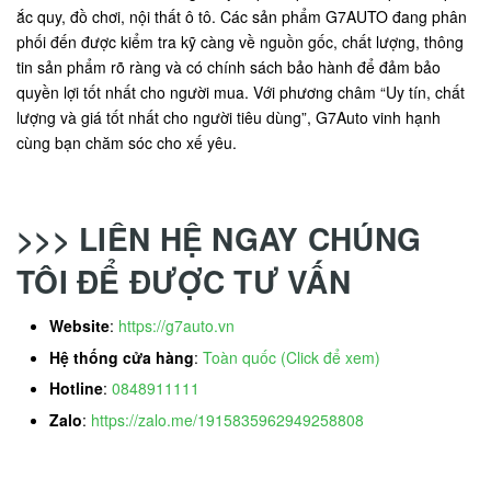
ắc quy, đồ chơi, nội thất ô tô. Các sản phẩm G7AUTO đang phân
phối đến được kiểm tra kỹ càng về nguồn gốc, chất lượng, thông
tin sản phẩm rõ ràng và có chính sách bảo hành để đảm bảo
quyền lợi tốt nhất cho người mua. Với phương châm “Uy tín, chất
lượng và giá tốt nhất cho người tiêu dùng”, G7Auto vinh hạnh
cùng bạn chăm sóc cho xế yêu.
>>> LIÊN HỆ NGAY CHÚNG
TÔI ĐỂ ĐƯỢC TƯ VẤN
Website
:
https://g7auto.vn
Hệ thống cửa hàng
:
Toàn quốc (Click để xem)
Hotline
:
0848911111
Zalo
:
https://zalo.me/1915835962949258808