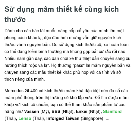
Sử dụng mâm thiết kế cùng kích
thước
Dành cho các bác tài muốn nâng cấp xế yêu của mình lên một
phong cách khác lạ, độc đáo hơn nhưng vẫn giữ nguyên kích
thước vành nguyên bản. Do sử dụng kích thước cũ, xe hoàn toàn
có thể đăng kiểm bình thường mà không gặp bất cứ rắc rối nào.
Nhiều năm gần đây, các dân chơi xe thứ thiệt dần chuyển sang xu
hướng thích "độc và lạ". Họ thường "pass" lại mâm nguyên bản và
chuyển sang các mẫu thiết kế khác phù hợp với cá tính và sở
thích riêng của mình.
Mercedes GL400 có kích thước mâm khá đặc biệt nên đa số các
mâm phổ thông trên thị trường sẽ khó lắp vừa. Để tim được mâm
khớp với kích cỡ chuẩn, bạn có thể tham khảo sản phẩm từ các
hãng như
Vossen
(Mỹ)
, BBS
(Nhật)
, Enkei
(Nhật)
,
Stamford
(Thái)
,
Lenso
(Thái),
Inforged Taiwan
(Singapore), ...