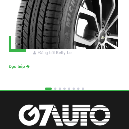
Đánh giá lốp Michelin Primacy SUV:
28
Đáng đầu tư không?
Tháng
Đăng bởi
Kelly Le
11
Đọc tiếp