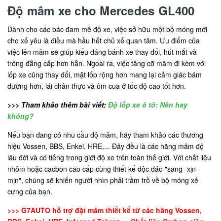
Độ mâm xe cho Mercedes GL400
Dành cho các bác đam mê độ xe, việc sở hữu một bộ móng mới
cho xế yêu là điều mà hầu hết chủ xế quan tâm. Ưu điểm của
việc lên mâm sẽ giúp kiểu dáng bánh xe thay đổi, hút mắt và
trông đẳng cấp hơn hẳn. Ngoài ra, việc tăng cỡ mâm đi kèm với
lốp xe cũng thay đổi, mặt lốp rộng hơn mang lại cảm giác bám
đường hơn, lái chân thực và ôm cua ở tốc độ cao tốt hơn.
>>> Tham khảo thêm bài viết:
Độ lốp xe ô tô: Nên hay
không?
Nếu bạn đang có nhu cầu độ mâm, hãy tham khảo các thương
hiệu Vossen, BBS, Enkei, HRE,... Đây đều là các hãng mâm độ
lâu đời và có tiếng trong giới độ xe trên toàn thế giới. Với chất liệu
nhôm hoặc cacbon cao cấp cùng thiết kế độc đáo "sang- xịn -
mịn", chúng sẽ khiến người nhìn phải trầm trồ về bộ móng xế
cưng của bạn.
>>> G7AUTO hỗ trợ đặt mâm thiết kế từ các hãng Vossen,