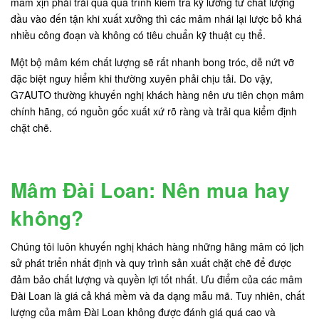
mâm xịn phải trải qua quá trình kiểm tra kỹ lưỡng từ chất lượng
đầu vào đến tận khi xuất xưởng thì các mâm nhái lại lược bỏ khá
nhiều công đoạn và không có tiêu chuẩn kỹ thuật cụ thể.
Một bộ mâm kém chất lượng sẽ rất nhanh bong tróc, dễ nứt vỡ
đặc biệt nguy hiểm khi thường xuyên phải chịu tải. Do vậy,
G7AUTO thường khuyến nghị khách hàng nên ưu tiên chọn mâm
chính hãng, có nguồn gốc xuất xứ rõ ràng và trải qua kiểm định
chặt chẽ.
Mâm Đài Loan: Nên mua hay
không?
Chúng tôi luôn khuyến nghị khách hàng những hãng mâm có lịch
sử phát triển nhất định và quy trình sản xuất chặt chẽ để được
đảm bảo chất lượng và quyền lợi tốt nhất. Ưu điểm của các mâm
Đài Loan là giá cả khá mềm và đa dạng mẫu mã. Tuy nhiên, chất
lượng của mâm Đài Loan không được đánh giá quá cao và