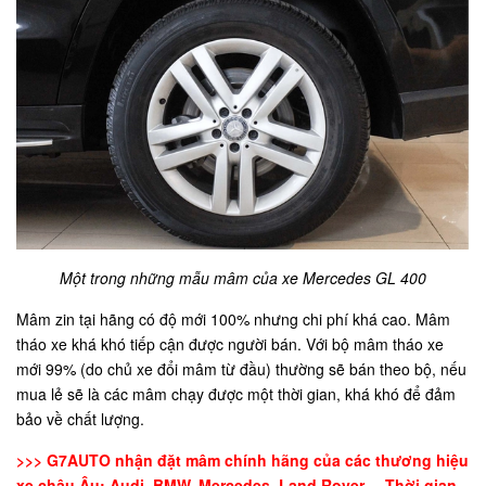
Một trong những mẫu mâm của xe Mercedes GL 400
Mâm zin tại hãng có độ mới 100% nhưng chi phí khá cao. Mâm
tháo xe khá khó tiếp cận được người bán. Với bộ mâm tháo xe
mới 99% (do chủ xe đổi mâm từ đầu) thường sẽ bán theo bộ, nếu
mua lẻ sẽ là các mâm chạy được một thời gian, khá khó để đảm
bảo về chất lượng.
>>> G7AUTO nhận đặt mâm chính hãng của các thương hiệu
xe châu Âu: Audi, BMW, Mercedes, Land Rover,... Thời gian