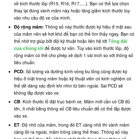
về kích thước lốp (R15, R16, R17,....). Bạn có thể lựa chọn
thay lại đúng vành mâm này hoặc tăng giảm kích thước tùy
vào nhu cầu độ xe của mình.
Độ rộng mâm:
Thông số này thước được ký hiệu ở mặt sau
của mâm nên sẽ hơi khó để bạn có thể tìm thấy ngay. Bạn có
thể nhờ trợ giúp bởi đội kỹ thuật hoặc liên hệ tới
Tổng đài
của chúng tôi
để được tư vấn. Tùy vào kích thước lốp, độ
rộng mâm có thể cho phép xê dịch 1 vài inch so với thông số
tiêu chuẩn.
PCD:
Số lượng và đường kính vòng bu lông cũng được ký
hiệu ở mặt trong mâm hoặc kỹ thuật viên có kinh nghiệm có
thể dễ dàng xác định khi nhìn từ bên ngoài. Sai PCD sẽ
không lắp được vào xe.
CB
: Kích thước lỗ đặt trục bánh xe. Mâm mới cần có CB đủ
lớn, ít nhất bằng thông số CB tiêu chuẩn để có thể lắp được
vào xe.
ET
: Độ nhô của mâm, trong đó ET càng nhỏ thì vành mâm
càng lồi ra ngoài, mâm trông càng thể thao. Thông số này
bạn có thể thay đổi, không nhất thiết dùng đúng thông số