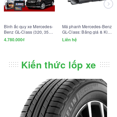
Bình ắc quy xe Mercedes-
Má phanh Mercedes-Benz
Benz GL-Class (320, 350,
GL-Class: Bảng giá & Kinh
400, 450, 500): Bảng giá
nghiệm thay lắp
4.780.000₫
Liên hệ
và thông số kỹ thuật
Kiến thức lốp xe