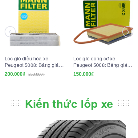
Lọc gió điều hòa xe
Lọc gió động cơ xe
Peugeot 5008: Bảng giá
Peugeot 5008: Bảng giá
và Tư vấn A-Z
và Tư vấn A-Z
200.000₫
150.000₫
250.000₫
Kiến thức lốp xe