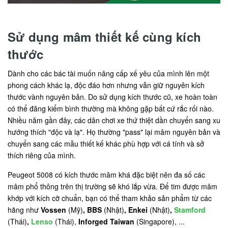
Sử dụng mâm thiết kế cùng kích
thước
Dành cho các bác tài muốn nâng cấp xế yêu của mình lên một
phong cách khác lạ, độc đáo hơn nhưng vẫn giữ nguyên kích
thước vành nguyên bản. Do sử dụng kích thước cũ, xe hoàn toàn
có thể đăng kiểm bình thường mà không gặp bất cứ rắc rối nào.
Nhiều năm gần đây, các dân chơi xe thứ thiệt dần chuyển sang xu
hướng thích "độc và lạ". Họ thường "pass" lại mâm nguyên bản và
chuyển sang các mẫu thiết kế khác phù hợp với cá tính và sở
thích riêng của mình.
Peugeot 5008 có kích thước mâm khá đặc biệt nên đa số các
mâm phổ thông trên thị trường sẽ khó lắp vừa. Để tim được mâm
khớp với kích cỡ chuẩn, bạn có thể tham khảo sản phẩm từ các
hãng như
Vossen
(Mỹ)
, BBS
(Nhật)
, Enkei
(Nhật)
,
Stamford
(Thái)
,
Lenso
(Thái),
Inforged Taiwan
(Singapore), ...