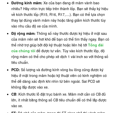
Đường kính mâm:
Xe của bạn đang đi mâm vành bao
nhiêu? Hãy nhìn trực tiếp trên thành lốp. Bạn sẽ thấy ký hiệu
về kích thước lốp (R15, R16, R17,....). Bạn có thể lựa chọn
thay lại đúng vành mâm này hoặc tăng giảm kích thước tùy
vào nhu cầu độ xe của mình.
Độ rộng mâm:
Thông số này thước được ký hiệu ở mặt sau
của mâm nên sẽ hơi khó để bạn có thể tìm thấy ngay. Bạn có
thể nhờ trợ giúp bởi đội kỹ thuật hoặc liên hệ tới
Tổng đài
của chúng tôi
để được tư vấn. Tùy vào kích thước lốp, độ
rộng mâm có thể cho phép xê dịch 1 vài inch so với thông số
tiêu chuẩn.
PCD:
Số lượng và đường kính vòng bu lông cũng được ký
hiệu ở mặt trong mâm hoặc kỹ thuật viên có kinh nghiệm có
thể dễ dàng xác định khi nhìn từ bên ngoài. Sai PCD sẽ
không lắp được vào xe.
CB
: Kích thước lỗ đặt trục bánh xe. Mâm mới cần có CB đủ
lớn, ít nhất bằng thông số CB tiêu chuẩn để có thể lắp được
vào xe.
ET
: Độ nhô của mâm, trong đó ET càng nhỏ thì vành mâm