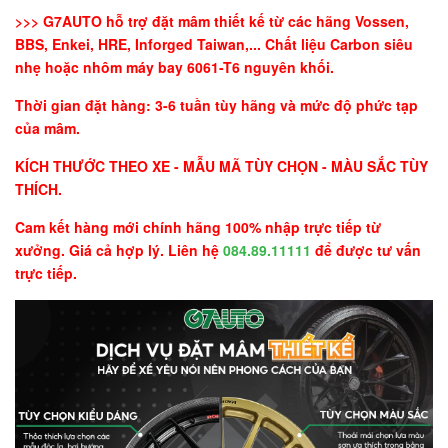
>>> G7AUTO hỗ trợ đặt mâm thiết kế từ các hãng Vossen,
BBS, Enkei, HRE, Inforged Taiwan,... Chất liệu Carbon siêu
nhẹ hoặc nhôm máy bay 6061-T6 nguyên khối.
Thời gian đặt hàng: 3-6 tuần tùy hãng và mức độ phức tạp
của mâm.
KÍCH THƯỚC THEO XE - MẪU MÃ TÙY CHỌN - MÀU SẮC TÙY
THÍCH.
Cam kết hàng mới chính hãng 100% nhập trực tiếp từ
xưởng. Giá cả hợp lý. Liên hệ
084.89.11111
để được tư vấn
trực tiếp.