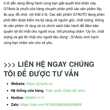
ô tô sẵn sàng đồng hành cùng bạn giải quyết khó khăn này.
G7Auto là chuỗi cửa hàng chuyên phân phối các sản phẩm lốp,
ắc quy, đồ chơi, nội thất ô tô. Các sản phẩm G7AUTO đang phân
phối đến được kiểm tra kỹ càng về nguồn gốc, chất lượng, thông
tin sản phẩm rõ ràng và có chính sách bảo hành để đảm bảo
quyền lợi tốt nhất cho người mua. Với phương châm “Uy tín, chất
lượng và giá tốt nhất cho người tiêu dùng”, G7Auto vinh hạnh
cùng bạn chăm sóc cho xế yêu.
>>> LIÊN HỆ NGAY CHÚNG
TÔI ĐỂ ĐƯỢC TƯ VẤN
Website
:
https://g7auto.vn
Hệ thống cửa hàng
:
Toàn quốc (Click để xem)
Hotline
:
0848911111
Zalo
:
https://zalo.me/1915835962949258808