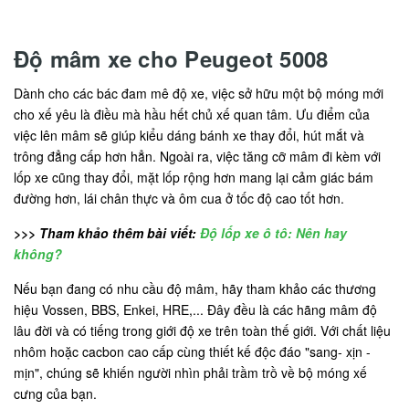
Độ mâm xe cho Peugeot 5008
Dành cho các bác đam mê độ xe, việc sở hữu một bộ móng mới
cho xế yêu là điều mà hầu hết chủ xế quan tâm. Ưu điểm của
việc lên mâm sẽ giúp kiểu dáng bánh xe thay đổi, hút mắt và
trông đẳng cấp hơn hẳn. Ngoài ra, việc tăng cỡ mâm đi kèm với
lốp xe cũng thay đổi, mặt lốp rộng hơn mang lại cảm giác bám
đường hơn, lái chân thực và ôm cua ở tốc độ cao tốt hơn.
>>> Tham khảo thêm bài viết:
Độ lốp xe ô tô: Nên hay
không?
Nếu bạn đang có nhu cầu độ mâm, hãy tham khảo các thương
hiệu Vossen, BBS, Enkei, HRE,... Đây đều là các hãng mâm độ
lâu đời và có tiếng trong giới độ xe trên toàn thế giới. Với chất liệu
nhôm hoặc cacbon cao cấp cùng thiết kế độc đáo "sang- xịn -
mịn", chúng sẽ khiến người nhìn phải trầm trồ về bộ móng xế
cưng của bạn.