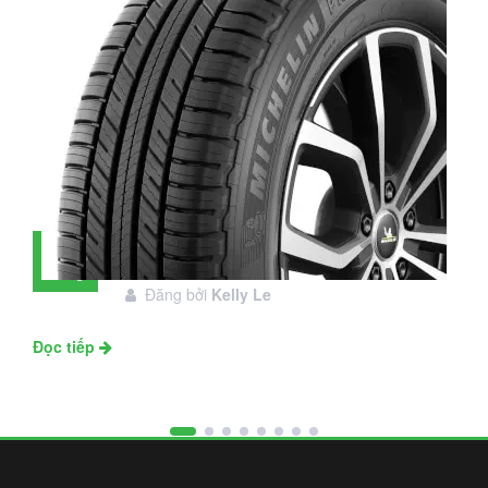
Đánh giá lốp Michelin Primacy SUV:
28
Đáng đầu tư không?
Tháng
Đăng bởi
Kelly Le
11
Đọc tiếp