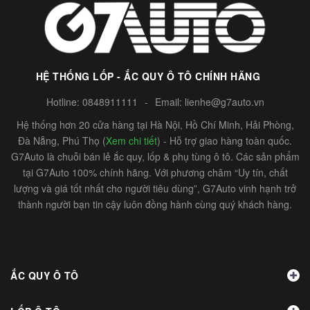
HỆ THỐNG LỐP - ẮC QUY Ô TÔ CHÍNH HÃNG
Hotline:
0848911111
-
Email:
lienhe@g7auto.vn
Hệ thống hơn 20 cửa hàng tại Hà Nội, Hồ Chí Minh, Hải Phòng,
Đà Nẵng, Phú Thọ (
Xem chi tiết
) - Hỗ trợ giao hàng toàn quốc.
G7Auto là chuỗi bán lẻ ắc quy, lốp & phụ tùng ô tô. Các sản phẩm
tại G7Auto 100% chính hãng. Với phương châm “Uy tín, chất
lượng và giá tốt nhất cho người tiêu dùng”, G7Auto vinh hạnh trở
thành người bạn tin cậy luôn đồng hành cùng quý khách hàng.
ẮC QUY Ô TÔ