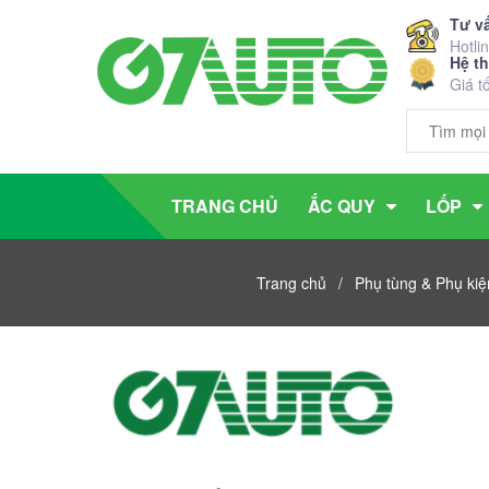
Tư v
Hotli
Hệ t
Giá t
TRANG CHỦ
ẮC QUY
LỐP
Trang chủ
/
Phụ tùng & Phụ kiện