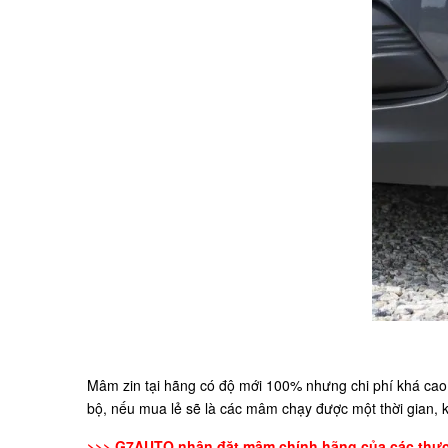
Mâm zin tại hãng có độ mới 100% nhưng chi phí khá cao
bộ, nếu mua lẻ sẽ là các mâm chạy được một thời gian, 
>>> G7AUTO nhận đặt mâm chính hãng của các thương