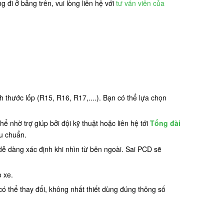
 đi ở bảng trên, vui lòng liên hệ với
tư vấn viên của
 thước lốp (R15, R16, R17,....). Bạn có thể lựa chọn
 nhờ trợ giúp bởi đội kỹ thuật hoặc liên hệ tới
Tổng đài
êu chuẩn.
ễ dàng xác định khi nhìn từ bên ngoài. Sai PCD sẽ
o xe.
ó thể thay đổi, không nhất thiết dùng đúng thông số