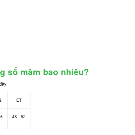
ông số mâm bao nhiêu?
đây:
B
ET
.6
48 - 52