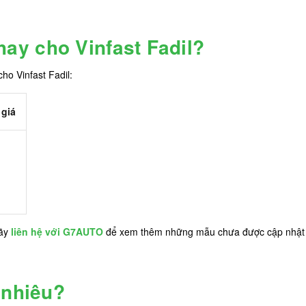
y cho Vinfast Fadil?
o Vinfast Fadil:
giá
hãy
liên hệ với G7AUTO
để xem thêm những mẫu chưa được cập nhật t
 nhiêu?