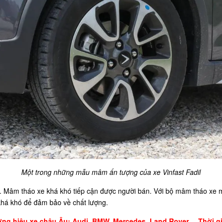
Một trong những mẫu mâm ấn tượng của xe Vinfast Fadil
. Mâm tháo xe khá khó tiếp cận được người bán. Với bộ mâm tháo xe 
khá khó để đảm bảo về chất lượng.
 hiệu xe châu Âu: Audi, BMW, Mercedes, Land Rover,... Thời gia