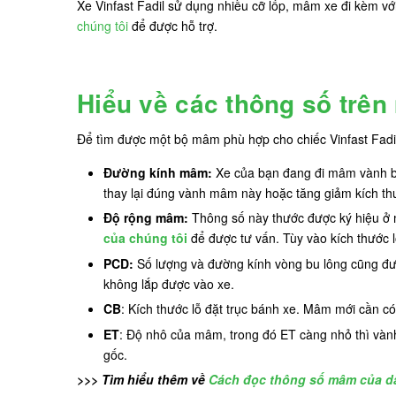
Xe Vinfast Fadil sử dụng nhiều cỡ lốp, mâm xe đi kèm với
chúng tôi
để được hỗ trợ.
Hiểu về các thông số trên
Để tìm được một bộ mâm phù hợp cho chiếc Vinfast Fadil
Đường kính mâm:
Xe của bạn đang đi mâm vành bao
thay lại đúng vành mâm này hoặc tăng giảm kích th
Độ rộng mâm:
Thông số này thước được ký hiệu ở m
của chúng tôi
để được tư vấn. Tùy vào kích thước l
PCD:
Số lượng và đường kính vòng bu lông cũng đượ
không lắp được vào xe.
CB
: Kích thước lỗ đặt trục bánh xe. Mâm mới cần có
ET
: Độ nhô của mâm, trong đó ET càng nhỏ thì vành
gốc.
>>> Tìm hiểu thêm về
Cách đọc thông số mâm của dâ