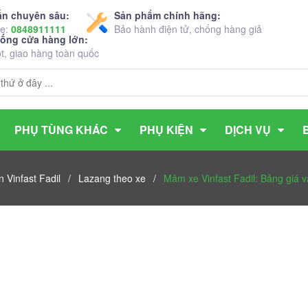
ấn chuyên sâu:
Sản phẩm chính hãng:
ne:
0848911111
Bảo hành điện tử, chống hàng giả
hống cửa hàng lớn:
ốt, giao hàng toàn quốc
PHỤ TÙNG KHÁC
PHỤ KIỆN
DỊCH VỤ
 Vinfast Fadil
/
Lazang theo xe
/
Mâm xe Vinfast Fadil: Bảng giá 