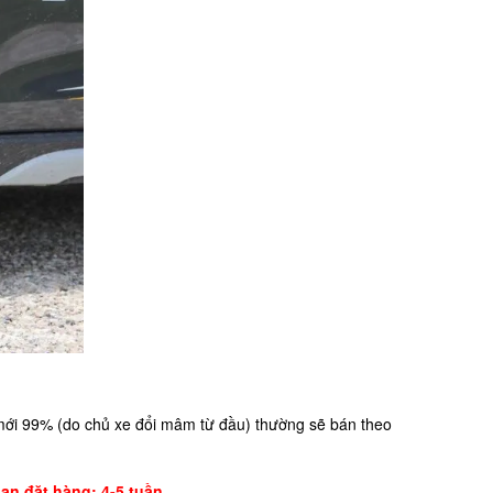
mới 99% (do chủ xe đổi mâm từ đầu) thường sẽ bán theo
n đặt hàng: 4-5 tuần.