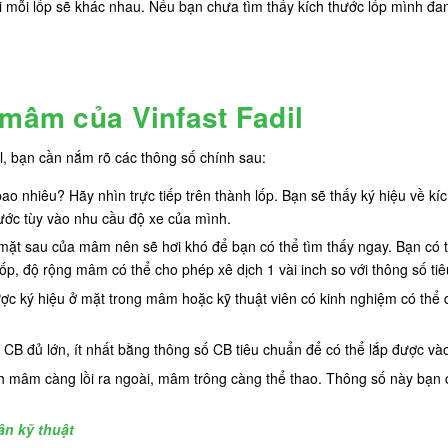
 mỗi lốp sẽ khác nhau. Nếu bạn chưa tìm thấy kích thước lốp mình đang
 mâm của Vinfast Fadil
, bạn cần nắm rõ các thông số chính sau:
 nhiêu? Hãy nhìn trực tiếp trên thành lốp. Bạn sẽ thấy ký hiệu về kích
ước tùy vào nhu cầu độ xe của mình.
ặt sau của mâm nên sẽ hơi khó để bạn có thể tìm thấy ngay. Bạn có thể
ốp, độ rộng mâm có thể cho phép xê dịch 1 vài inch so với thông số ti
c ký hiệu ở mặt trong mâm hoặc kỹ thuật viên có kinh nghiệm có thể d
 CB đủ lớn, ít nhất bằng thông số CB tiêu chuẩn để có thể lắp được và
 mâm càng lồi ra ngoài, mâm trông càng thể thao. Thông số này bạn c
n kỹ thuật