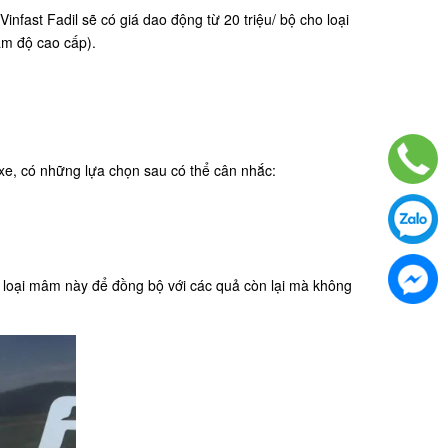
fast Fadil sẽ có giá dao động từ 20 triệu/ bộ cho loại
mâm độ cao cấp).
e, có những lựa chọn sau có thể cân nhắc:
n loại mâm này để đồng bộ với các quả còn lại mà không