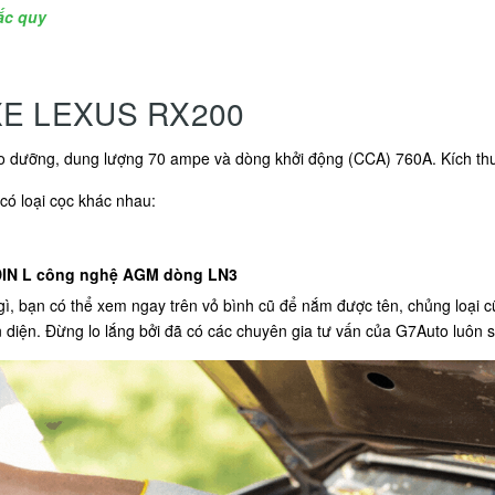
ắc quy
E LEXUS RX200
bảo dưỡng, dung lượng 70 ampe và dòng khởi động (CCA) 760A. Kích 
có loại cọc khác nhau:
DIN L công nghệ AGM dòng LN3
ì, bạn có thể xem ngay trên vỏ bình cũ để nắm được tên, chủng loại 
 diện. Đừng lo lắng bởi đã có các chuyên gia tư vấn của G7Auto luôn s