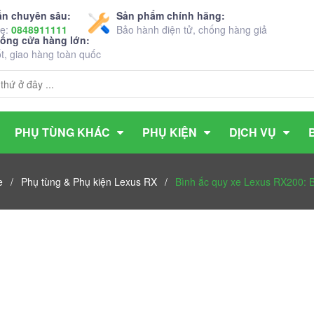
ấn chuyên sâu:
Sản phẩm chính hãng:
ne:
0848911111
Bảo hành điện tử, chống hàng giả
hống cửa hàng lớn:
ốt, giao hàng toàn quốc
PHỤ TÙNG KHÁC
PHỤ KIỆN
DỊCH VỤ
e
/
Phụ tùng & Phụ kiện Lexus RX
/
Bình ắc quy xe Lexus RX200: B