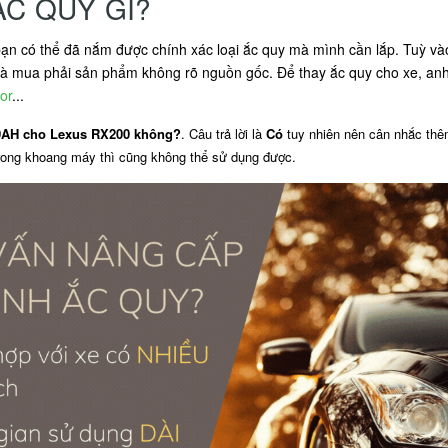
ẮC QUY GÌ?
ạn có thể đã nắm được chính xác loại ắc quy mà mình cần lắp. Tuỳ và
mua phải sản phẩm không rõ nguồn gốc. Để thay ắc quy cho xe, anh 
or
...
60AH cho Lexus RX200 không?
. Câu trả lời là
Có
tuy nhiên nên cân nhắc thê
trong khoang máy thì cũng không thể sử dụng được.