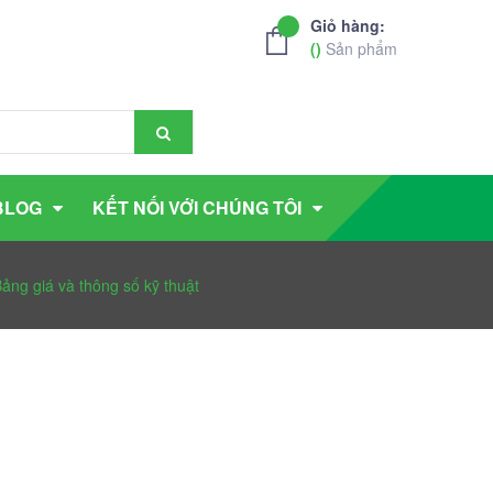
Giỏ hàng:
(
)
Sản phẩm
BLOG
KẾT NỐI VỚI CHÚNG TÔI
ảng giá và thông số kỹ thuật