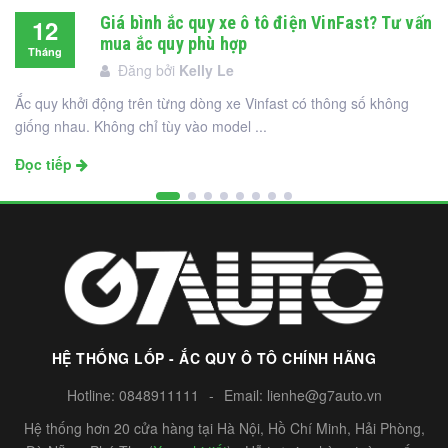
Giá bình ắc quy xe ô tô điện VinFast? Tư vấn
12
mua ắc quy phù hợp
Tháng
Đăng bởi
Kelly Le
12
Ắc quy khởi động trên từng dòng xe Vinfast có thông số không
giống nhau. Không chỉ tùy vào model ...
Đọc tiếp
HỆ THỐNG LỐP - ẮC QUY Ô TÔ CHÍNH HÃNG
Hotline:
0848911111
-
Email:
lienhe@g7auto.vn
Hệ thống hơn 20 cửa hàng tại Hà Nội, Hồ Chí Minh, Hải Phòng,