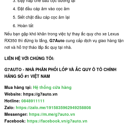
Đậy nắp che đầu cọc dương lại
Đặt đầu cáp âm vào cọc âm
Siết chặt đầu cáp cọc âm lại
Hoàn tất
Nếu bạn gặp khó khăn trong việc tự thay ắc quy cho xe Lexus
RX350 thì đừng lo lắng,
G7Auto
cung cấp dịch vụ giao hàng tận
nơi và hỗ trợ tháo lắp ắc quy tại nhà.
LIÊN HỆ VỚI CHÚNG TÔI:
G7AUTO - NHÀ PHÂN PHỐI LỐP VÀ ẮC QUY Ô TÔ CHÍNH
HÃNG SỐ #1 VIỆT NAM
Mua hàng tại:
Hệ thống cửa hàng
Website: https://g7auto.vn
Hotline:
0848911111
Zalo:
https://zalo.me/1915835962949258808
Messenger:
https://m.me/g7auto.vn
Facebook:
https://facebook.vn/g7auto.vn