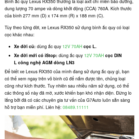
Bình ắc quy Lexus RX350 thường là loại axit chì miễn bảo dưỡng,
dung lượng 70 ampe và dòng khởi động (CCA) 760A. Kích thước
của bình 277 mm (D) x 174 mm (R) x 188 mm (C).
Tùy theo từng đời, xe Lexus RX350 sử dụng bình ắc quy có loại
cọc khác nhau:
Xe đời cũ:
dùng ắc quy
12V 70AH
cọc L.
Xe đời mới có iStop:
dùng ắc quy
12V 70AH
cọc DIN
L công nghệ AGM dòng LN3
Để biết xe Lexus RX350 của mình đang sử dụng ắc quy gì, bạn
có thể xem ngay trên vỏ bình cũ để nắm được tên, chủng loại
cũng như kích thước. Tuy nhiên sau nhiều năm sử dụng, có thể
các thông số này đã mờ, xước khiến bạn khó nhận diện. Đừng lo
lắng bởi đã có các chuyên gia tư vấn của G7Auto luôn sẵn sàng
hỗ trợ bạn miễn phí. Liên hệ:
08489.11111