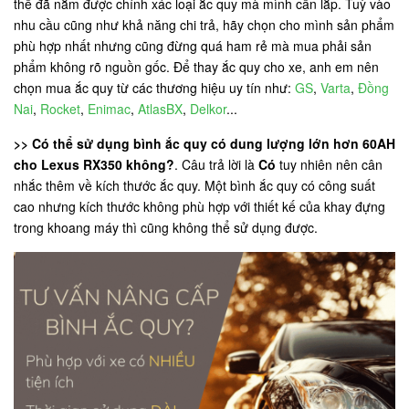
thể đã nắm được chính xác loại ắc quy mà mình cần lắp. Tuỳ vào
nhu cầu cũng như khả năng chi trả, hãy chọn cho mình sản phẩm
phù hợp nhất nhưng cũng đừng quá ham rẻ mà mua phải sản
phẩm không rõ nguồn gốc. Để thay ắc quy cho xe, anh em nên
chọn mua ắc quy từ các thương hiệu uy tín như:
GS
,
Varta
,
Đồng
Nai
,
Rocket
,
Enimac
,
AtlasBX
,
Delkor
...
>> Có thể sử dụng bình ắc quy có dung lượng lớn hơn 60AH
cho Lexus RX350 không?
. Câu trả lời là
Có
tuy nhiên nên cân
nhắc thêm về kích thước ắc quy. Một bình ắc quy có công suất
cao nhưng kích thước không phù hợp với thiết kế của khay đựng
trong khoang máy thì cũng không thể sử dụng được.