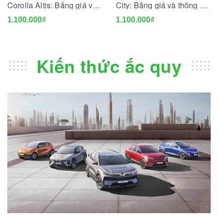
Corolla Altis: Bảng giá và
City: Bảng giá và thông số
thông số kỹ thuật
kỹ thuật
1.100.000₫
1.100.000₫
Kiến thức ắc quy