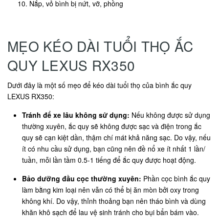
Nắp, vỏ bình bị nứt, vỡ, phồng
MẸO KÉO DÀI TUỔI THỌ ẮC
QUY LEXUS RX350
Dưới đây là một số mẹo để kéo dài tuổi thọ của bình ắc quy
LEXUS RX350:
Tránh để xe lâu không sử dụng:
Nếu không được sử dụng
thường xuyên, ắc quy sẽ không được sạc và điện trong ắc
quy sẽ cạn kiệt dần, thậm chí mát khả năng sạc. Do vậy, nếu
ít có nhu cầu sử dụng, bạn cũng nên đề nổ xe ít nhất 1 lần/
tuần, mỗi lần tầm 0.5-1 tiếng để ắc quy được hoạt động.
Bảo dưỡng đầu cọc thường xuyên:
Phần cọc bình ắc quy
làm bằng kim loại nên vẫn có thể bị ăn mòn bởi oxy trong
không khí. Do vậy, thỉnh thoảng bạn nên tháo bình và dùng
khăn khô sạch để lau vệ sinh tránh cho bụi bẩn bám vào.