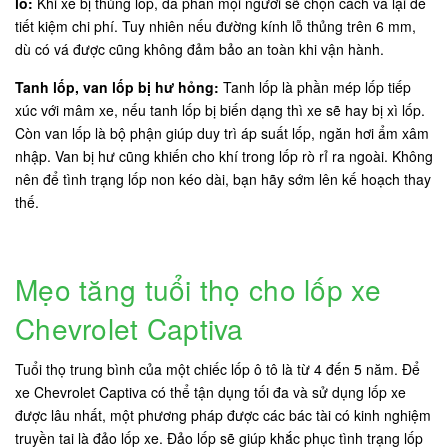
lỗ:
Khi xe bị thủng lốp, đa phần mọi người sẽ chọn cách vá lại để
tiết kiệm chi phí. Tuy nhiên nếu đường kính lỗ thủng trên 6 mm,
dù có vá được cũng không đảm bảo an toàn khi vận hành.
Tanh lốp, van lốp bị hư hỏng:
Tanh lốp là phần mép lốp tiếp
xúc với mâm xe, nếu tanh lốp bị biến dạng thì xe sẽ hay bị xì lốp.
Còn van lốp là bộ phận giúp duy trì áp suất lốp, ngăn hơi ẩm xâm
nhập. Van bị hư cũng khiến cho khí trong lốp rò rỉ ra ngoài. Không
nên để tình trạng lốp non kéo dài, bạn hãy sớm lên kế hoạch thay
thế.
Mẹo tăng tuổi thọ cho lốp xe
Chevrolet Captiva
Tuổi thọ trung bình của một chiếc lốp ô tô là từ 4 đến 5 năm. Để
xe Chevrolet Captiva có thể tận dụng tối đa và sử dụng lốp xe
được lâu nhất, một phương pháp được các bác tài có kinh nghiệm
truyền tai là đảo lốp xe. Đảo lốp sẽ giúp khắc phục tình trạng lốp