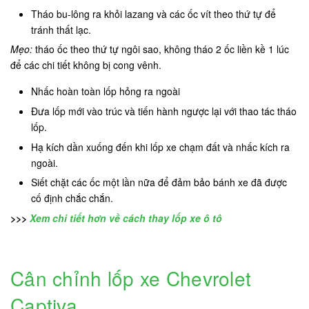
Tháo bu-lông ra khỏi lazang và các ốc vít theo thứ tự để
tránh thất lạc.
Mẹo:
tháo ốc theo thứ tự ngôi sao, không tháo 2 ốc liền kề 1 lúc
để các chi tiết không bị cong vênh.
Nhấc hoàn toàn lốp hỏng ra ngoài
Đưa lốp mới vào trúc và tiến hành ngược lại với thao tác tháo
lốp.
Hạ kích dần xuống đến khi lốp xe chạm đất và nhấc kích ra
ngoài.
Siết chặt các ốc một lần nữa để đảm bảo bánh xe đã được
cố định chắc chắn.
>>>
Xem chi tiết hơn về cách thay lốp xe ô tô
Cân chỉnh lốp xe Chevrolet
Captiva