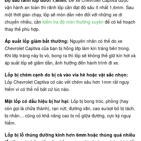
Độ sâu rãnh lốp dưới 1,6mm:
Để xe Chevrolet Captiva được
vận hành an toàn thì rãnh lốp cần đạt độ sâu ít nhất 1,6mm. Sau
một thời gian chạy, lốp sẽ mòn dần nên đối với những xe di
chuyển nhiều, cần
kiểm tra độ mòn thường xuyên
để có kế hoạch
thay thế phù hợp.
Áp suất lốp giảm bất thường:
Nguyên nhân có thể do xe
Chevrolet Captiva của bạn bị hỏng lớp làm kín tráng bên trong.
Khi lớp tráng này bị vò, bong ra thì lốp sẽ không thể giữ kín hơi và
áp suất lốp sẽ giảm dần, ảnh hưởng đến hành trình đi xe.
Lốp bị chém cạnh do bị cà vào vỉa hè hoặc vật sắc nhọn:
Lốp Chevrolet Captiva có các vết chém sâu hơn 1mm rất nguy
hiểm vì có thể nổ bất cứ lúc nào.
Mặt lốp có dấu hiệu bị hư hại:
Lốp bị bong tróc, phồng (hay
còn gọi là chửa thành), rạn nứt, đường vằn, cao su/sợi bố bị tách,
bị nhăn… cũng có khả năng cao bị nổ giữa đường, cực kỳ nguy
hiểm.
Lốp bị lỗ thủng đường kính hơn 6mm hoặc thủng quá nhiều