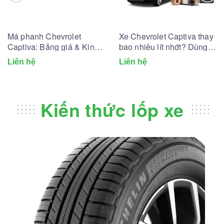
Má phanh Chevrolet
Xe Chevrolet Captiva thay
Captiva: Bảng giá & Kinh
bao nhiêu lít nhớt? Dùng
nghiệm thay lắp
lọc dầu nhớt nào?
Liên hệ
Liên hệ
Kiến thức lốp xe