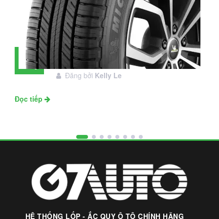
Đánh giá lốp Michelin Primacy SUV:
28
Đáng đầu tư không?
Tháng
Đăng bởi
Kelly Le
11
Đọc tiếp
HỆ THỐNG LỐP - ẮC QUY Ô TÔ CHÍNH HÃNG