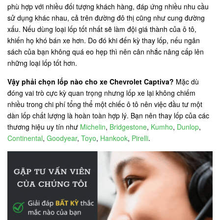
phù hợp với nhiều đối tượng khách hàng, đáp ứng nhiều nhu cầu
sử dụng khác nhau, cả trên đường đô thị cũng như cung đường
xấu. Nếu dùng loại lốp tốt nhất sẽ làm đội giá thành của ô tô,
khiến họ khó bán xe hơn. Do đó khi đến kỳ thay lốp, nếu ngân
sách của bạn không quá eo hẹp thì nên cân nhắc nâng cấp lên
những loại lốp tốt hơn.
Vậy phải chọn lốp nào cho xe Chevrolet Captiva?
Mặc dù
đóng vai trò cực kỳ quan trọng nhưng lốp xe lại không chiếm
nhiều trong chi phí tổng thể một chiếc ô tô nên việc đầu tư một
dàn lốp chất lượng là hoàn toàn hợp lý. Bạn nên thay lốp của các
thương hiệu uy tín như
Michelin
,
Bridgestone
,
Kumho
,
Dunlop
,
Continental
,
Goodyear
,
Toyo
,
Hankook
,
Pirelli
.