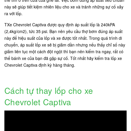
thể tìm ở trên cửa của ghế lái. Việc bơm đúng áp suất tiêu chuẩn
này sẽ giúp tiết kiệm nhiên liệu cho xe và tránh những sự cố xảy
ra với lốp.
TXe Chevrolet Captiva được quy định áp suất lốp là 240kPA
(2,4kg/cm2), tức 35 psi. Bạn nên yêu cầu thợ bơm đúng áp suất
này để hiệu suất của lốp và xe được tốt nhất. Trong quá trình di
chuyển, áp suất lốp xe sẽ bị giảm dần nhưng nếu thấy chỉ số này
giảm liên tục một cách đột ngột thì bạn nên kiểm tra ngay, rất có
thể bánh xe của bạn đã gặp sự cố. Tốt nhất hãy kiểm tra lốp xe
Chevrolet Captiva định kỳ hàng tháng.
Cách tự thay lốp cho xe
Chevrolet Captiva