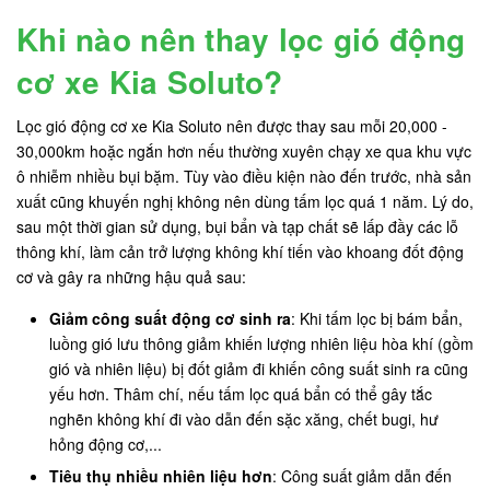
Khi nào nên thay lọc gió động
cơ xe Kia Soluto?
Lọc gió động cơ xe Kia Soluto nên được thay sau mỗi 20,000 -
30,000km hoặc ngắn hơn nếu thường xuyên chạy xe qua khu vực
ô nhiễm nhiều bụi bặm. Tùy vào điều kiện nào đến trước, nhà sản
xuất cũng khuyến nghị không nên dùng tấm lọc quá 1 năm. Lý do,
sau một thời gian sử dụng, bụi bẩn và tạp chất sẽ lấp đầy các lỗ
thông khí, làm cản trở lượng không khí tiến vào khoang đốt động
cơ và gây ra những hậu quả sau:
Giảm công suất động cơ sinh ra
: Khi tấm lọc bị bám bẩn,
luồng gió lưu thông giảm khiến lượng nhiên liệu hòa khí (gồm
gió và nhiên liệu) bị đốt giảm đi khiến công suất sinh ra cũng
yếu hơn. Thâm chí, nếu tấm lọc quá bẩn có thể gây tắc
nghẽn không khí đi vào dẫn đến sặc xăng, chết bugi, hư
hỏng động cơ,...
Tiêu thụ nhiều nhiên liệu hơn
: Công suất giảm dẫn đến