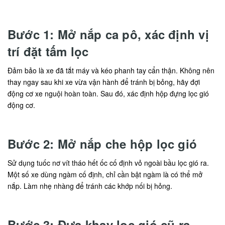
Bước 1: Mở nắp ca pô, xác định vị
trí đặt tấm lọc
Đảm bảo là xe đã tắt máy và kéo phanh tay cẩn thận. Không nên
thay ngay sau khi xe vừa vận hành để tránh bị bỏng, hãy đợi
động cơ xe nguội hoàn toàn. Sau đó, xác định hộp đựng lọc gió
động cơ.
Bước 2: Mở nắp che hộp lọc gió
Sử dụng tuốc nơ vít tháo hết ốc cố định vỏ ngoài bầu lọc gió ra.
Một số xe dùng ngàm cố định, chỉ cần bật ngàm là có thể mở
nắp. Làm nhẹ nhàng để tránh các khớp nối bị hỏng.
Bước 3: Đưa khay lọc gió cũ ra