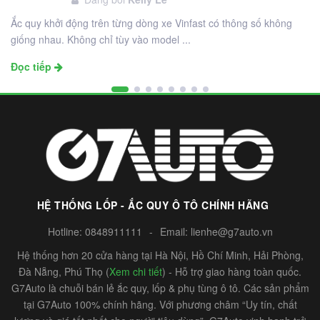
12
Ắc quy khởi động trên từng dòng xe Vinfast có thông số không
giống nhau. Không chỉ tùy vào model ...
Đọc tiếp
HỆ THỐNG LỐP - ẮC QUY Ô TÔ CHÍNH HÃNG
Hotline:
0848911111
-
Email:
lienhe@g7auto.vn
Hệ thống hơn 20 cửa hàng tại Hà Nội, Hồ Chí Minh, Hải Phòng,
Đà Nẵng, Phú Thọ (
Xem chi tiết
) - Hỗ trợ giao hàng toàn quốc.
G7Auto là chuỗi bán lẻ ắc quy, lốp & phụ tùng ô tô. Các sản phẩm
tại G7Auto 100% chính hãng. Với phương châm “Uy tín, chất