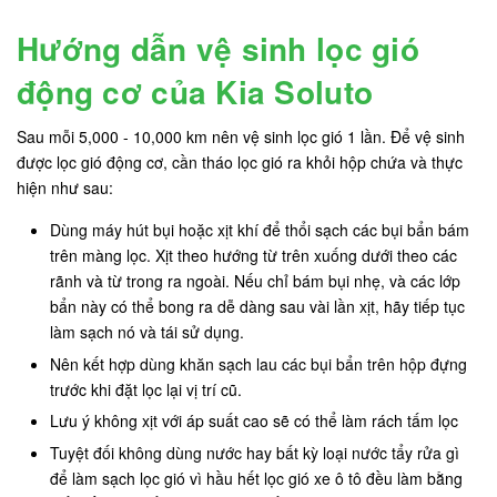
Hướng dẫn vệ sinh lọc gió
động cơ của Kia Soluto
Sau mỗi 5,000 - 10,000 km nên vệ sinh lọc gió 1 lần. Để vệ sinh
được lọc gió động cơ, cần tháo lọc gió ra khỏi hộp chứa và thực
hiện như sau:
Dùng máy hút bụi hoặc xịt khí để thổi sạch các bụi bẩn bám
trên màng lọc. Xịt theo hướng từ trên xuống dưới theo các
rãnh và từ trong ra ngoài. Nếu chỉ bám bụi nhẹ, và các lớp
bẩn này có thể bong ra dễ dàng sau vài lần xịt, hãy tiếp tục
làm sạch nó và tái sử dụng.
Nên kết hợp dùng khăn sạch lau các bụi bẩn trên hộp đựng
trước khi đặt lọc lại vị trí cũ.
Lưu ý không xịt với áp suất cao sẽ có thể làm rách tấm lọc
Tuyệt đối không dùng nước hay bất kỳ loại nước tẩy rửa gì
để làm sạch lọc gió vì hầu hết lọc gió xe ô tô đều làm bằng