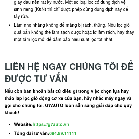
giấy dầu nên rất kỵ nước. Một số loại lọc có dung dịch vệ
sinh riêng (K&N) thì chỉ được phép dùng dung dịch này để
tẩy rửa.
Làm nhẹ nhàng không để màng bị rách, thủng. Nếu lọc gió
quá bẩn không thể làm sạch được hoặc lỡ làm rách, hay thay
một tấm lọc mới để đảm bảo hiệu suất lọc tốt nhất.
LIÊN HỆ NGAY CHÚNG TÔI ĐỂ
ĐƯỢC TƯ VẤN
Nếu còn băn khoăn bất cứ điều gì trong việc chọn lựa hay
tháo lắp lọc gió động cơ xe của bạn, hãy nhấc máy ngay và
gọi cho chúng tôi. G7AUTO luôn sẵn sàng giải đáp cho quý
khách!
Website:
https://g7auto.vn
Tổng đài tư vấn:
084.89.11111