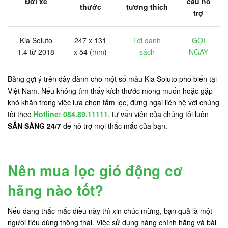
Đời xe
cầu hỗ
thước
tương thích
trợ
Kia Soluto
247 x 131
Tới danh
GỌI
1.4 từ 2018
x 54 (mm)
sách
NGAY
Bảng gợi ý trên đây dành cho một số mẫu Kia Soluto phổ biến tại
Việt Nam. Nếu không tìm thấy kích thước mong muốn hoặc gặp
khó khăn trong việc lựa chọn tấm lọc, đừng ngại liên hệ với chúng
tôi theo
Hotline: 084.89.11111
, tư vấn viên của chúng tôi luôn
SẴN SÀNG 24/7
để hỗ trợ mọi thắc mắc của bạn.
Nên mua lọc gió động cơ
hãng nào tốt?
Nếu đang thắc mắc điều này thì xin chúc mừng, bạn quả là một
người tiêu dùng thông thái. Việc sử dụng hàng chính hãng và bài