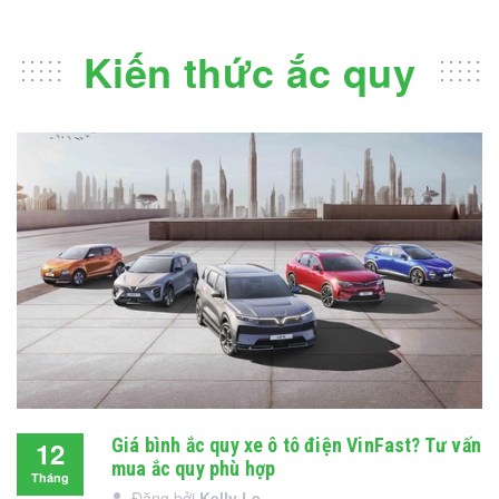
Kiến thức ắc quy
Giá bình ắc quy xe ô tô điện VinFast? Tư vấn
12
mua ắc quy phù hợp
Tháng
Đăng bởi
Kelly Le