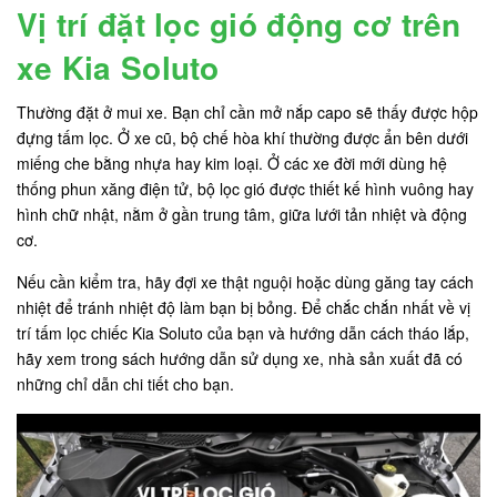
Vị trí đặt lọc gió động cơ trên
xe Kia Soluto
Thường đặt ở mui xe. Bạn chỉ cần mở nắp capo sẽ thấy được hộp
đựng tấm lọc. Ở xe cũ, bộ chế hòa khí thường được ẩn bên dưới
miếng che bằng nhựa hay kim loại. Ở các xe đời mới dùng hệ
thống phun xăng điện tử, bộ lọc gió được thiết kế hình vuông hay
hình chữ nhật, nằm ở gần trung tâm, giữa lưới tản nhiệt và động
cơ.
Nếu cần kiểm tra, hãy đợi xe thật nguội hoặc dùng găng tay cách
nhiệt để tránh nhiệt độ làm bạn bị bỏng. Để chắc chắn nhất về vị
trí tấm lọc chiếc Kia Soluto của bạn và hướng dẫn cách tháo lắp,
hãy xem trong sách hướng dẫn sử dụng xe, nhà sản xuất đã có
những chỉ dẫn chi tiết cho bạn.