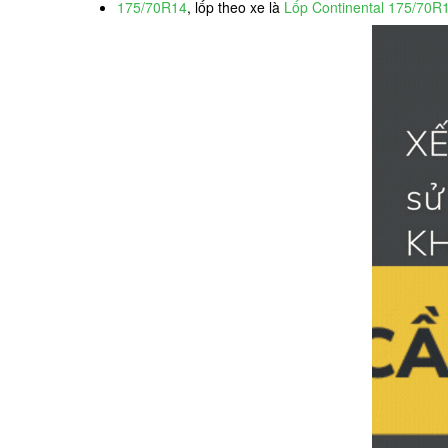
175/70R14
, lốp theo xe là
Lốp Continental 175/70R