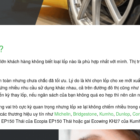
?
ớn khách hàng không biết loại lốp nào là phù hợp nhất với mình. Thị tr
an toàn nhưng chưa chắc đã tối ưu. Lý do là khi chọn lốp cho xe mới xu
 ứng nhiều nhu cầu sử dụng khác nhau, cả trên đường đô thị cũng như 
đến kỳ thay lốp, nếu ngân sách của bạn không quá eo hẹp thì nên cân n
 vai trò cực kỳ quan trọng nhưng lốp xe lại không chiếm nhiều trong c
 các thương hiệu uy tín như
Michelin
,
Bridgestone
,
Kumho
,
Dunlop
,
Con
opia EP150 Thái của Ecopia EP150 Thái hoặc gai Ecowing KH27 của Kum