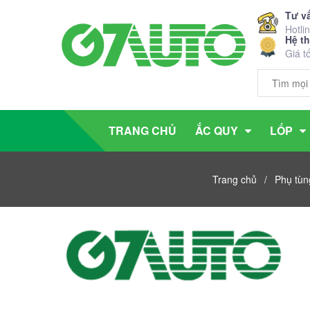
Tư v
Hotli
Hệ t
Giá t
TRANG CHỦ
ẮC QUY
LỐP
Trang chủ
/
Phụ tùn