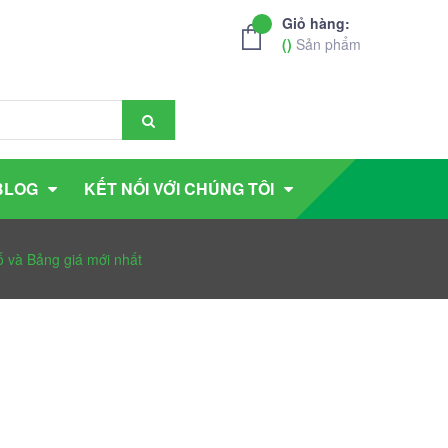
Giỏ hàng:
(
)
Sản phẩm
BLOG
KẾT NỐI VỚI CHÚNG TÔI
ố và Bảng giá mới nhất