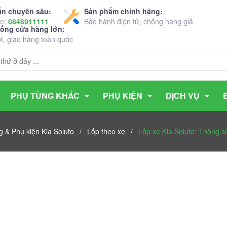
ấn chuyên sâu:
Sản phẩm chính hãng:
ne:
0848911111
Bảo hành điện tử, chống hàng giả
hống cửa hàng lớn:
ốt, giao hàng toàn quốc
PHỤ TÙNG KHÁC
PHỤ KIỆN
DỊCH VỤ
g & Phụ kiện Kia Soluto
/
Lốp theo xe
/
Lốp xe Kia Soluto: Thông s