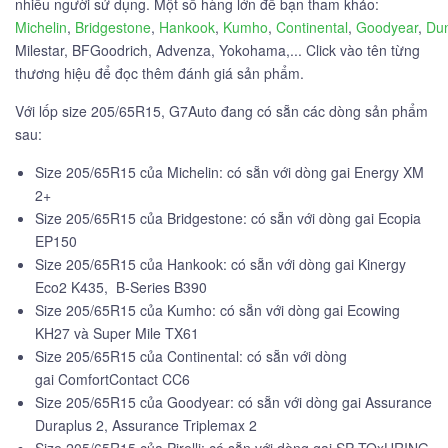
nhiều người sử dụng. Một số hàng lớn để bạn tham khảo:
Michelin
,
Bridgestone
,
Hankook
,
Kumho
,
Continental
,
Goodyear
,
Du
Milestar, BFGoodrich, Advenza, Yokohama,... Click vào tên từng
thương hiệu để đọc thêm đánh giá sản phẩm.
Với lốp size 205/65R15, G7Auto đang có sẵn các dòng sản phẩm
sau:
Size 205/65R15 của Michelin: có sẵn với dòng gai Energy XM
2+
Size 205/65R15 của Bridgestone: có sẵn với dòng gai Ecopia
EP150
Size 205/65R15 của Hankook: có sẵn với dòng gai Kinergy
Eco2 K435, B-Series B390
Size 205/65R15 của Kumho: có sẵn với dòng gai Ecowing
KH27 và Super Mile TX61
Size 205/65R15 của Continental: có sẵn với dòng
gai ComfortContact CC6
Size 205/65R15 của Goodyear: có sẵn với dòng gai Assurance
Duraplus 2, Assurance Triplemax 2