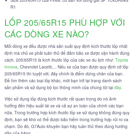
Size 205/65R15 của Pirelli: có sẵn với dòng gai SP TOxURING
R1
LỐP 205/65R15 PHÙ HỢP VỚI
CÁC DÒNG XE NÀO?
Mỗi dòng xe đều được nhà sản xuất quy định kích thước lốp nhất
định mà chủ xe phải tuân thủ để đảm bảo xe được vận hành đúng
cách. 205/65R15 là kích thước lốp của các xe du lịch như:
Toyota
Innova
, Chevrolet Lacetti,... Nếu xe của bạn được quy định cỡ lốp
205/65R15 thì tuyệt vời, đây chính là điểm dừng chân của bạn.
Để tìm thêm các loại lốp khác, mời bạn trở lại trang danh sách
sản phẩm và sử dụng bộ lọc thông minh của chúng tôi tại
đây
.
Việc sử dụng lốp đúng kích thước rất quan trọng do nó ảnh
hưởng đến hiệu suất lái xe và cả sự an toàn của chính các bạn
nữa. Trong trường hợp kích thước lốp xe sử dụng không đúng quy
định, bạn sẽ khó có thể được bảo hiểm trong trường hợp rủi ro va
chạm. Do đó, G7Auto khuyên bạn hãy tuân thủ theo đúng hướng
dẫn của hãng.