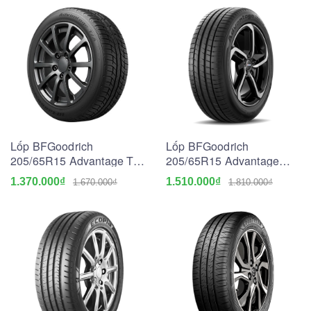
Lốp BFGoodrich
Lốp BFGoodrich
205/65R15 Advantage T/A
205/65R15 Advantage
Drive Go
Touring
1.370.000₫
1.510.000₫
1.670.000₫
1.810.000₫