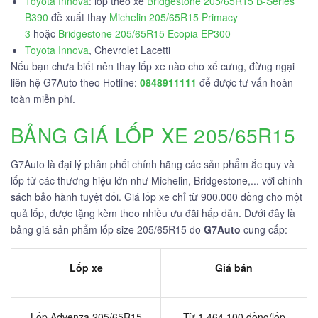
Toyota Innova
: lốp theo xe
Bridgestone 205/65R15 B-Series
B390
đề xuất thay
Michelin 205/65R15 Primacy
3
hoặc
Bridgestone 205/65R15 Ecopia EP300
Toyota Innova
, Chevrolet Lacetti
Nếu bạn chưa biết nên thay lốp xe nào cho xế cưng, đừng ngại
liên hệ G7Auto theo Hotline:
0848911111
để được tư vấn hoàn
toàn miễn phí.
BẢNG GIÁ LỐP XE 205/65R15
G7Auto là đại lý phân phối chính hãng các sản phẩm ắc quy và
lốp từ các thương hiệu lớn như Michelin, Bridgestone,... với chính
sách bảo hành tuyệt đối. Giá lốp xe chỉ từ 900.000 đồng cho một
quả lốp, được tặng kèm theo nhiều ưu đãi hấp dẫn. Dưới đây là
bảng giá sản phẩm lốp size 205/65R15 do
G7Auto
cung cấp:
Lốp xe
Giá bán
Lốp Advenza 205/65R15
Từ 1,464,100 đồng/lốp