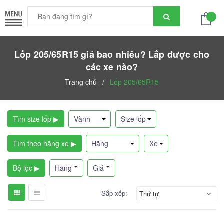
Lốp 205/65R15 giá bao nhiêu? Lắp được cho
các xe nào?
Trang chủ
/
Lốp 205/65R15
Tìm size lốp ▶
Tìm theo hãng xe ▶
Bộ lọc ▶
Hãng
Giá
Sắp xếp:
Thứ tự