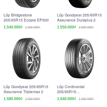
Lốp Bridgestone
Lốp Goodyear 205/65R15
205/65R15 Ecopia EP300
Assurance Duraplus 2
1.540.000₫
1.550.000₫
1.990.000₫
2.000.000₫
Lốp Goodyear 205/65R15
Lốp Continental
Assurance Triplemax 2
205/65R15
ComfortContact CC6
1.580.000₫
1.640.000₫
2.030.000₫
1.940.000₫