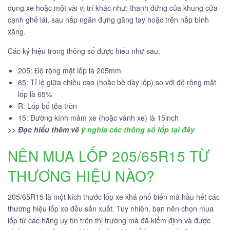
dụng xe hoặc một vài vị trí khác như: thanh đứng của khung cửa
cạnh ghế lái, sau nắp ngăn đựng găng tay hoặc trên nắp bình
xăng.
Các ký hiệu trong thông số được hiểu như sau:
205: Độ rộng mặt lốp là 205mm
65: Tỉ lệ giữa chiều cao (hoặc bề dày lốp) so với độ rộng mặt
lốp là 65%
R: Lốp bố tỏa tròn
15: Đường kính mâm xe (hoặc vành xe) là 15inch
>> Đọc hiểu thêm về
ý nghĩa các thông số lốp tại đây
NÊN MUA LỐP 205/65R15 TỪ
THƯƠNG HIỆU NÀO?
205/65R15 là một kích thước lốp xe khá phổ biến mà hầu hết các
thương hiệu lốp xe đều sản xuất. Tuy nhiên, bạn nên chọn mua
lốp từ các hãng uy tín trên thị trường mà đã kiểm định và được