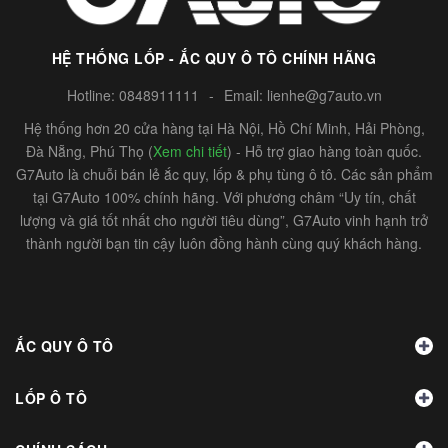
HỆ THỐNG LỐP - ẮC QUY Ô TÔ CHÍNH HÃNG
Hotline:
0848911111
-
Email:
lienhe@g7auto.vn
Hệ thống hơn 20 cửa hàng tại Hà Nội, Hồ Chí Minh, Hải Phòng,
Đà Nẵng, Phú Thọ (
Xem chi tiết
) - Hỗ trợ giao hàng toàn quốc.
G7Auto là chuỗi bán lẻ ắc quy, lốp & phụ tùng ô tô. Các sản phẩm
tại G7Auto 100% chính hãng. Với phương châm “Uy tín, chất
lượng và giá tốt nhất cho người tiêu dùng”, G7Auto vinh hạnh trở
thành người bạn tin cậy luôn đồng hành cùng quý khách hàng.
ẮC QUY Ô TÔ
LỐP Ô TÔ