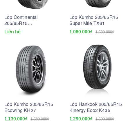
Lốp Continental
Lốp Kumho 205/65R15
205/65R15
Super Mile TX61
ComfortContact CC7
Liên hệ
1.080.000₫
1.530.000₫
Lốp Kumho 205/65R15
Lốp Hankook 205/65R15
Ecowing KH27
Kinergy Eco2 K435
1.130.000₫
1.290.000₫
1.580.000₫
1.590.000₫