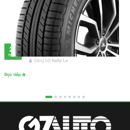
Đánh giá lốp Michelin Primacy SUV: Đáng
28
đầu tư không?
Tháng
Đăng bởi
Kelly Le
11
Đọc tiếp