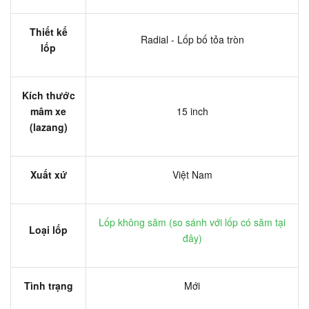
Thiết kế
Radial - Lốp bố tỏa tròn
lốp
Kích thước
mâm xe
15 inch
(lazang)
Xuất xứ
Việt Nam
Lốp không săm (
so sánh với lốp có săm tại
Loại lốp
đây
)
Tình trạng
Mới