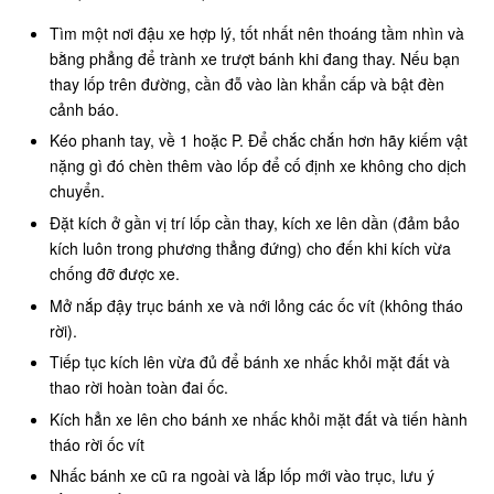
Tìm một nơi đậu xe hợp lý, tốt nhất nên thoáng tầm nhìn và
bằng phẳng để trành xe trượt bánh khi đang thay. Nếu bạn
thay lốp trên đường, cần đỗ vào làn khẩn cấp và bật đèn
cảnh báo.
Kéo phanh tay, về 1 hoặc P. Để chắc chắn hơn hãy kiếm vật
nặng gì đó chèn thêm vào lốp để cố định xe không cho dịch
chuyển.
Đặt kích ở gần vị trí lốp cần thay, kích xe lên dần (đảm bảo
kích luôn trong phương thẳng đứng) cho đến khi kích vừa
chống đỡ được xe.
Mở nắp đậy trục bánh xe và nới lỏng các ốc vít (không tháo
rời).
Tiếp tục kích lên vừa đủ để bánh xe nhấc khỏi mặt đất và
thao rời hoàn toàn đai ốc.
Kích hẳn xe lên cho bánh xe nhấc khỏi mặt đất và tiến hành
tháo rời ốc vít
Nhấc bánh xe cũ ra ngoài và lắp lốp mới vào trục, lưu ý