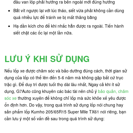
đầu van lốp phải hướng ra bên ngoài mới đúng hướng
Bắt vít ngược lại với lúc tháo, siết vừa phải không cần dùng
quá nhiều lực để tránh xe bị mất thăng bằng
Hạ dần kích cho để khi nhấc hẳn được ra ngoài. Tiến hành
siết chặt các ốc lại một lần nữa.
LƯU Ý KHI SỬ DỤNG
Nếu lốp xe được chăm sóc và bảo dưỡng đúng cách, thời gian sử
dụng của lốp có thể lên đến 5-6 năm mà không gặp bất cứ trục
trặc gì. Để duy trì được tuối thọ dài lâu nhất, Ngay cả khi ít sử
dụng, G7Auto cũng khuyên các bác tài nên chủ ý
bảo quản, chăm
sóc xe
thường xuyên để không chỉ lốp mà sức khỏe xế yêu được
ổn định hơn. Do vậy, trong quá trình sử dụng lốp nói chung hay
sản phẩm lốp Kumho 205/65R15 Super Mile TX61 nói riêng, bạn
cần lưu ý một số vấn đề sau trong quá trình sử dụng: