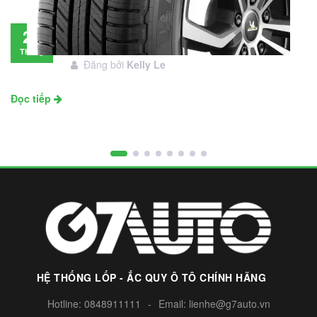
Đánh giá lốp Michelin Primacy SUV: Đáng
28
đầu tư không?
Tháng
Đăng bởi
Kelly Le
11
Đọc tiếp
HỆ THỐNG LỐP - ẮC QUY Ô TÔ CHÍNH HÃNG
Hotline:
0848911111
-
Email:
lienhe@g7auto.vn