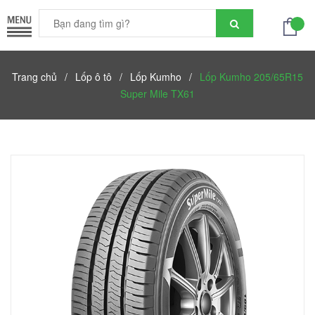
Trang chủ
/
Lốp ô tô
/
Lốp Kumho
/
Lốp Kumho 205/65R15
Super Mile TX61