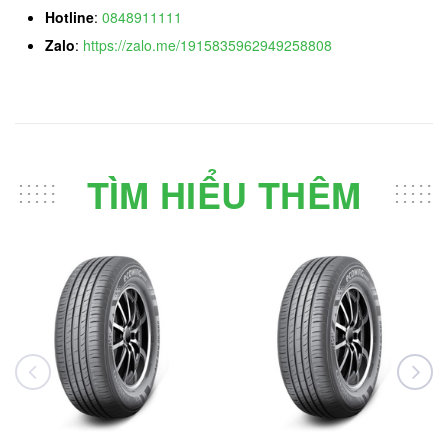
Hotline
:
0848911111
Zalo
:
https://zalo.me/1915835962949258808
TÌM HIỂU THÊM