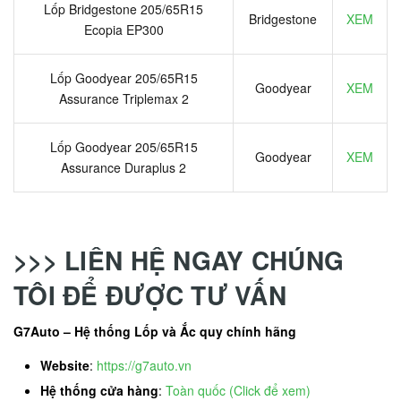
Lốp Bridgestone 205/65R15
Bridgestone
XEM
Ecopia EP300
Lốp Goodyear 205/65R15
Goodyear
XEM
Assurance Triplemax 2
Lốp Goodyear 205/65R15
Goodyear
XEM
Assurance Duraplus 2
>>> LIÊN HỆ NGAY CHÚNG
TÔI ĐỂ ĐƯỢC TƯ VẤN
G7Auto – Hệ thống Lốp và Ắc quy chính hãng
Website
:
https://g7auto.vn
Hệ thống cửa hàng
:
Toàn quốc (Click để xem)