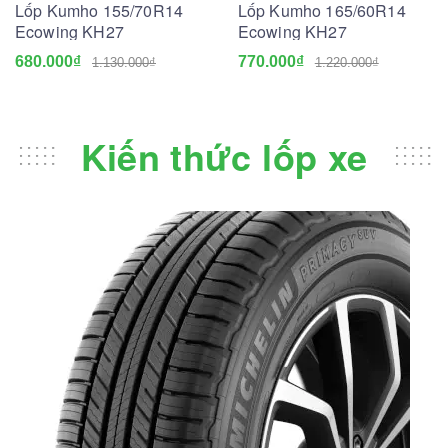
Lốp Kumho 155/70R14
Lốp Kumho 165/60R14
Ecowing KH27
Ecowing KH27
680.000₫
770.000₫
1.130.000₫
1.220.000₫
Kiến thức lốp xe