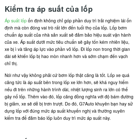
Kiểm tra áp suất của lốp
Áp suất lốp
ổn định không chỉ góp phần duy trì trải nghiệm lái ổn
định mà còn đóng vai trò rất lớn đến tuổi thọ của lốp. Lốp bơm
chuẩn áp suất của nhà sản xuất sẽ đảm bảo hiệu suát vận hành
của xe. Áp suất dưới mức tiêu chuẩn sẽ gây tốn kém nhiên liệu,
xe bị ì và tăng áp lực vào phần vỏ lốp. Đi lốp non trong thời gian
dài sẽ khiến lốp bị hao mòn nhanh hơn và sớm chạm đến vạch
chỉ thị.
Nói như vậy không phải cứ bơm lốp thật căng là tốt. Lốp xe quá
căng tức là áp suất bên trong lốp xe lớn hơn, sẽ khá nguy hiểm
nếu đi trên những hành trình dài, nhiệt lượng sinh ra lớn có thể
gây nổ lốp. Thêm vào đó, lốp căng đồng nghĩa với độ bám đường
bị giảm, xe sẽ dễ bị trơn trượt. Do đó, G7Auto khuyên bạn hay sử
dụng lốp với đúng mức áp suất khuyến nghị và thường xuyên
kiểm tra để đảm báo lốp luôn duy trì mức áp suất này.