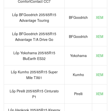
ComfortContact CC7
Lốp BFGoodrich 205/65R15
BFGoodrich
XEM
Advantage Touring
Lốp BFGoodrich 205/65R15
BFGoodrich
XEM
Advantage T/A Drive Go
Lốp Yokohama 205/65R15
Yokohama
XEM
BluEarth ES32
Lốp Kumho 205/65R15 Super
Kumho
XEM
Mile TX61
Lốp Pirelli 205/65R15 Cinturato
Pirelli
XEM
P1
Lốp Hankook 205/65R15 Kinergy