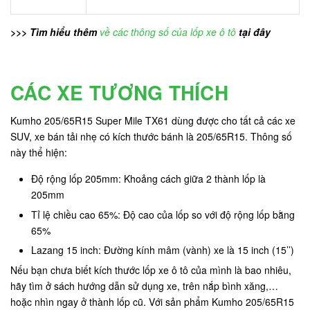
>>> Tìm hiểu thêm
về các thông số của lốp xe ô tô
tại đây
CÁC XE TƯƠNG THÍCH
Kumho 205/65R15 Super Mile TX61 dùng được cho tất cả các xe
SUV, xe bán tải nhẹ có kích thước bánh là 205/65R15. Thông số
này thể hiện:
Độ rộng lốp 205mm: Khoảng cách giữa 2 thành lốp là
205mm
Tỉ lệ chiều cao 65%: Độ cao của lốp so với độ rộng lốp bằng
65%
Lazang 15 inch: Đường kính mâm (vành) xe là 15 inch (15’’)
Nếu bạn chưa biết kích thước lốp xe ô tô của mình là bao nhiêu,
hãy tìm ở sách hướng dẫn sử dụng xe, trên nắp bình xăng,…
hoặc nhìn ngay ở thành lốp cũ. Với sản phẩm Kumho 205/65R15