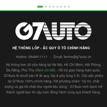
HỆ THỐNG LỐP - ẮC QUY Ô TÔ CHÍNH HÃNG
Hotline:
0848911111
-
Email:
lienhe@g7auto.vn
Hệ thống hơn 20 cửa hàng tại Hà Nội, Hồ Chí Minh, Hải Phòng,
Đà Nẵng, Phú Thọ (
Xem chi tiết
) - Hỗ trợ giao hàng toàn quốc.
G7Auto là chuỗi bán lẻ ắc quy, lốp & phụ tùng ô tô. Các sản phẩm
tại G7Auto 100% chính hãng. Với phương châm “Uy tín, chất
lượng và giá tốt nhất cho người tiêu dùng”, G7Auto vinh hạnh trở
thành người bạn tin cậy luôn đồng hành cùng quý khách hàng.