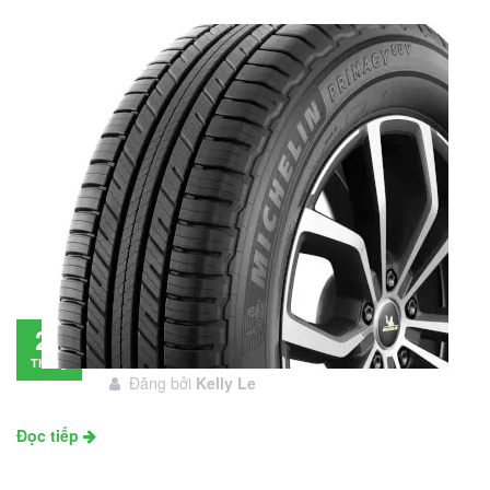
Đánh giá lốp Michelin Primacy SUV: Đáng
28
đầu tư không?
Tháng
Đăng bởi
Kelly Le
11
Đọc tiếp