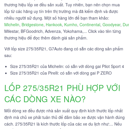
thương hiệu lốp xe đều sản xuất. Tuy nhiên, bạn nên chọn mua
lốp từ các hãng uy tín trên thị trường mà đã kiểm định và được
nhiều người sử dụng. Một số hàng lớn để bạn tham khảo:
Michelin
,
Bridgestone
,
Hankook
,
Kumho
,
Continental
,
Goodyear
,
Du
Milestar, BFGoodrich, Advenza, Yokohama,... Click vào tên từng
thương hiệu để đọc thêm đánh giá sản phẩm.
Với lốp size 275/35R21, G7Auto đang có sẵn các dòng sản phẩm
sau:
Size 275/35R21 của Michelin: có sẵn với dòng gai Pilot Sport 4
Size 275/35R21 của Pirelli: có sẵn với dòng gai P ZERO
LỐP 275/35R21 PHÙ HỢP VỚI
CÁC DÒNG XE NÀO?
Mỗi dòng xe đều được nhà sản xuất quy định kích thước lốp nhất
định mà chủ xe phải tuân thủ để đảm bảo xe được vận hành đúng
cách. 275/35R21 là kích thước lốp của các xe du lịch như:... Nếu