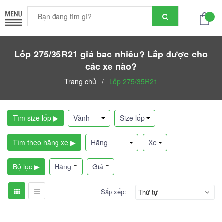
Lốp 275/35R21 giá bao nhiêu? Lắp được cho
các xe nào?
Trang chủ
/
Lốp 275/35R21
Tìm size lốp ▶
Tìm theo hãng xe ▶
Bộ lọc ▶
Hãng
Giá
Sắp xếp:
Thứ tự