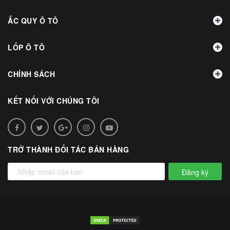
ẮC QUY Ô TÔ
LỐP Ô TÔ
CHÍNH SÁCH
KẾT NỐI VỚI CHÚNG TÔI
TRỞ THÀNH ĐỐI TÁC BÁN HÀNG
Đăng ký