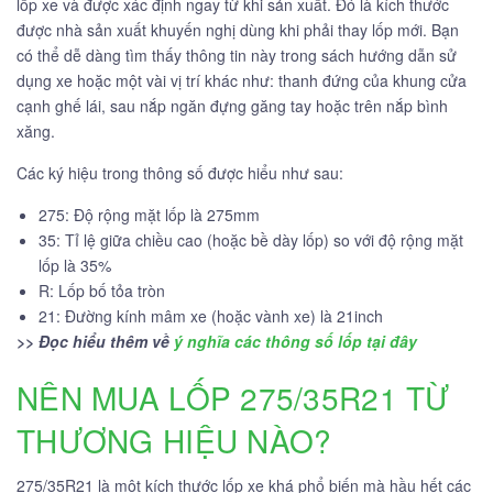
lốp xe và được xác định ngay từ khi sản xuất. Đó là kích thước
được nhà sản xuất khuyến nghị dùng khi phải thay lốp mới. Bạn
có thể dễ dàng tìm thấy thông tin này trong sách hướng dẫn sử
dụng xe hoặc một vài vị trí khác như: thanh đứng của khung cửa
cạnh ghế lái, sau nắp ngăn đựng găng tay hoặc trên nắp bình
xăng.
Các ký hiệu trong thông số được hiểu như sau:
275: Độ rộng mặt lốp là 275mm
35: Tỉ lệ giữa chiều cao (hoặc bề dày lốp) so với độ rộng mặt
lốp là 35%
R: Lốp bố tỏa tròn
21: Đường kính mâm xe (hoặc vành xe) là 21inch
>> Đọc hiểu thêm về
ý nghĩa các thông số lốp tại đây
NÊN MUA LỐP 275/35R21 TỪ
THƯƠNG HIỆU NÀO?
275/35R21 là một kích thước lốp xe khá phổ biến mà hầu hết các