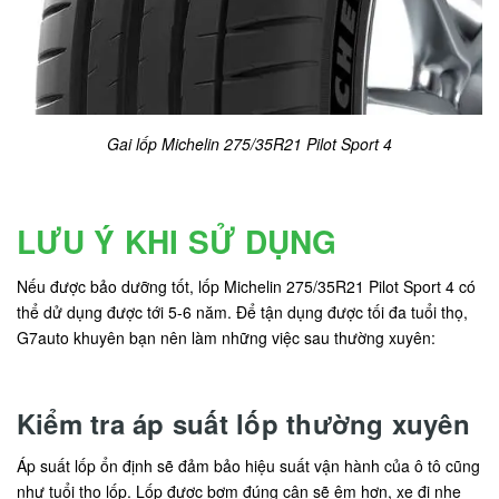
Gai lốp Michelin 275/35R21 Pilot Sport 4
LƯU Ý KHI SỬ DỤNG
Nếu được bảo dưỡng tốt, lốp Michelin 275/35R21 Pilot Sport 4 có
thể dử dụng được tới 5-6 năm. Để tận dụng được tối đa tuổi thọ,
G7auto khuyên bạn nên làm những việc sau thường xuyên:
Kiểm tra áp suất lốp thường xuyên
Áp suất lốp ổn định sẽ đảm bảo hiệu suất vận hành của ô tô cũng
như tuổi thọ lốp. Lốp được bơm đúng cân sẽ êm hơn, xe đi nhẹ