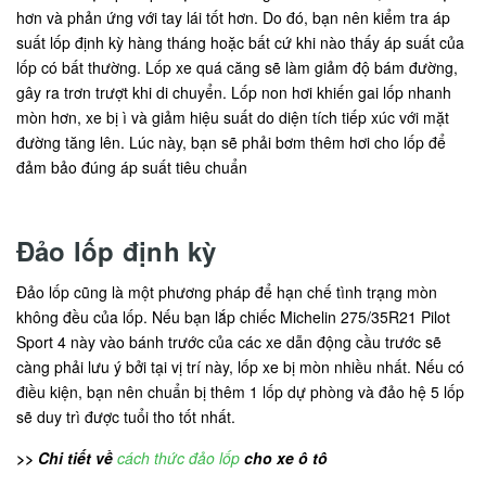
hơn và phản ứng với tay lái tốt hơn. Do đó, bạn nên kiểm tra áp
suất lốp định kỳ hàng tháng hoặc bất cứ khi nào thấy áp suất của
lốp có bất thường. Lốp xe quá căng sẽ làm giảm độ bám đường,
gây ra trơn trượt khi di chuyển. Lốp non hơi khiến gai lốp nhanh
mòn hơn, xe bị ì và giảm hiệu suất do diện tích tiếp xúc với mặt
đường tăng lên. Lúc này, bạn sẽ phải bơm thêm hơi cho lốp để
đảm bảo đúng áp suất tiêu chuẩn
Đảo lốp định kỳ
Đảo lốp cũng là một phương pháp để hạn chế tình trạng mòn
không đều của lốp. Nếu bạn lắp chiếc Michelin 275/35R21 Pilot
Sport 4 này vào bánh trước của các xe dẫn động cầu trước sẽ
càng phải lưu ý bởi tại vị trí này, lốp xe bị mòn nhiều nhất. Nếu có
điều kiện, bạn nên chuẩn bị thêm 1 lốp dự phòng và đảo hệ 5 lốp
sẽ duy trì được tuổi tho tốt nhất.
>> Chi tiết về
cách thức đảo lốp
cho xe ô tô