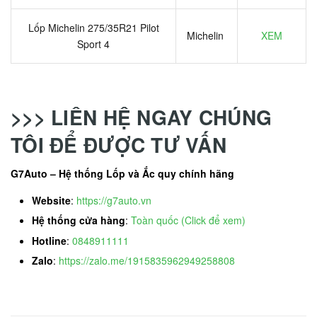
Lốp Michelin 275/35R21 Pilot
Michelin
XEM
Sport 4
>>> LIÊN HỆ NGAY CHÚNG
TÔI ĐỂ ĐƯỢC TƯ VẤN
G7Auto – Hệ thống Lốp và Ắc quy chính hãng
Website
:
https://g7auto.vn
Hệ thống cửa hàng
:
Toàn quốc (Click để xem)
Hotline
:
0848911111
Zalo
:
https://zalo.me/1915835962949258808