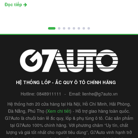
Đọc tiếp
HỆ THỐNG LỐP - ẮC QUY Ô TÔ CHÍNH HÃNG
Hotline:
0848911111
-
Email:
lienhe@g7auto.vn
Hệ thống hơn 20 cửa hàng tại Hà Nội, Hồ Chí Minh, Hải Phòng,
Đà Nẵng, Phú Thọ (
Xem chi tiết
) - Hỗ trợ giao hàng toàn quốc.
G7Auto là chuỗi bán lẻ ắc quy, lốp & phụ tùng ô tô. Các sản phẩm
tại G7Auto 100% chính hãng. Với phương châm “Uy tín, chất
lượng và giá tốt nhất cho người tiêu dùng”, G7Auto vinh hạnh trở