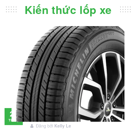
Kiến thức lốp xe
Đánh giá lốp Michelin Primacy SUV: Đáng
28
đầu tư không?
Tháng
Đăng bởi
Kelly Le
11