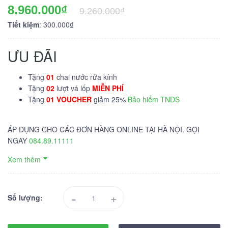
8.960.000₫
9.260.000₫
Tiết kiệm
: 300.000₫
ƯU ĐÃI
Tặng
01
chai nước rửa kính
Tặng
02
lượt vá lốp
MIỄN PHÍ
Tặng
01 VOUCHER
giảm 25%
Bảo hiểm TNDS
ÁP DỤNG CHO CÁC ĐƠN HÀNG ONLINE TẠI HÀ NỘI. GỌI
NGAY
084.89.11111
Xem thêm
-
+
Số lượng: