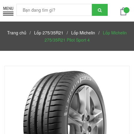
Trang chủ
/
Lốp 275/35R21
/
Lốp Michelin
/
Lốp Michelin
275/35R21 Pilot Sport 4