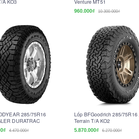
 T/A KO3
Venture MT51
960.000₫
10.300.000₫
ODYEAR 285/75R16
Lốp BFGoodrich 285/75R16 
LER DURATRAC
Terrain T/A KO2
00₫
5.870.000₫
4.470.000₫
6.270.000₫