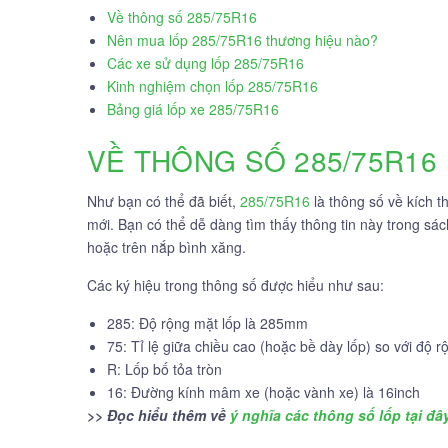
Về thông số 285/75R16
Nên mua lốp 285/75R16 thương hiệu nào?
Các xe sử dụng lốp 285/75R16
Kinh nghiệm chọn lốp 285/75R16
Bảng giá lốp xe 285/75R16
VỀ THÔNG SỐ 285/75R16
Như bạn có thể đã biết,
285/75R16
là thông số về kích t
mới. Bạn có thể dễ dàng tìm thấy thông tin này trong s
hoặc trên nắp bình xăng.
Các ký hiệu trong thông số được hiểu như sau:
285: Độ rộng mặt lốp là 285mm
75: Tỉ lệ giữa chiều cao (hoặc bề dày lốp) so với độ 
R: Lốp bố tỏa tròn
16: Đường kính mâm xe (hoặc vành xe) là 16inch
>> Đọc hiểu thêm về
ý nghĩa các thông số lốp tại đâ