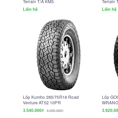
Terrain T/A KM3
Terrain
Liên hệ
Liên hệ
Lốp Kumho 285/75R16 Road
Lốp GO
Venture AT52 10PR
WRANG
3.540.000₫
3.920.0
4.090.000₫