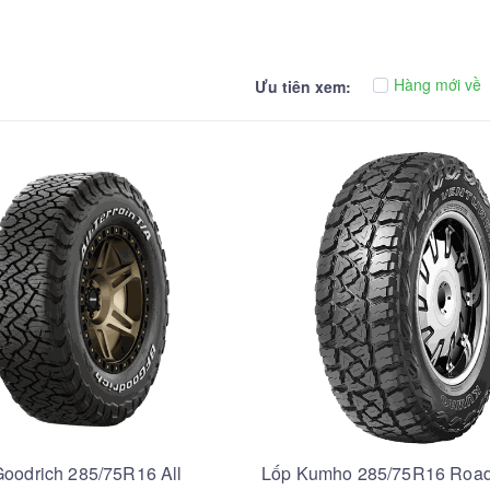
Hàng mới về
Ưu tiên xem:
oodrich 285/75R16 All
Lốp Kumho 285/75R16 Roa