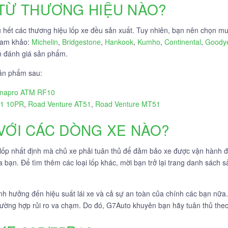
 TỪ THƯƠNG HIỆU NÀO?
hết các thương hiệu lốp xe đều sản xuất. Tuy nhiên, bạn nên chọn mua
tham khảo:
Michelin
,
Bridgestone
,
Hankook
,
Kumho
,
Continental
,
Goody
m đánh giá sản phẩm.
sản phẩm sau:
napro ATM RF10
1 10PR
,
Road Venture AT51
,
Road Venture MT51
 VỚI CÁC DÒNG XE NÀO?
 lốp nhất định mà chủ xe phải tuân thủ để đảm bảo xe được vận hành 
a bạn. Để tìm thêm các loại lốp khác, mời bạn trở lại trang danh sách 
nh hưởng đến hiệu suất lái xe và cả sự an toàn của chính các bạn nữa
trường hợp rủi ro va chạm. Do đó, G7Auto khuyên bạn hãy tuân thủ th