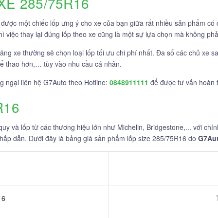
XE 285/75R16
 được một chiếc lốp ưng ý cho xe của bạn giữa rất nhiều sản phẩm có
ì việc thay lại đúng lốp theo xe cũng là một sự lựa chọn mà không phải
hãng xe thường sẽ chọn loại lốp tối ưu chi phí nhất. Đa số các chủ xe 
hể thao hơn,… tùy vào nhu cầu cá nhân.
g ngại liên hệ G7Auto theo Hotline:
0848911111
để được tư vấn hoàn t
R16
y và lốp từ các thương hiệu lớn như Michelin, Bridgestone,... với chín
 hấp dẫn. Dưới đây là bảng giá sản phẩm lốp size 285/75R16 do
G7Au
16