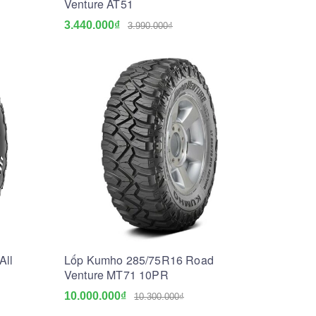
Venture AT51
3.440.000₫
3.990.000₫
All
Lốp Kumho 285/75R16 Road
Venture MT71 10PR
10.000.000₫
10.300.000₫