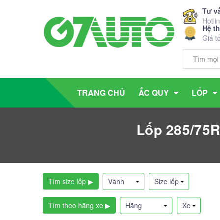
Tư v
Hotli
Hệ t
Giá t
TRANG CHỦ
ẮC QUY
LỐP
Lốp 285/75R
Tìm size lốp ▶
Tìm theo hãng xe ▶