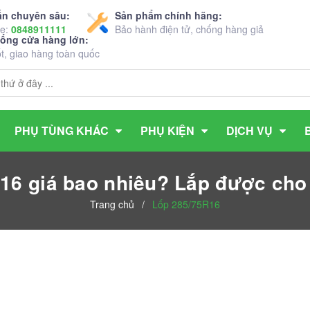
ấn chuyên sâu:
Sản phẩm chính hãng:
ne:
0848911111
Bảo hành điện tử, chống hàng giả
hống cửa hàng lớn:
ốt, giao hàng toàn quốc
PHỤ TÙNG KHÁC
PHỤ KIỆN
DỊCH VỤ
16 giá bao nhiêu? Lắp được cho
Trang chủ
/
Lốp 285/75R16