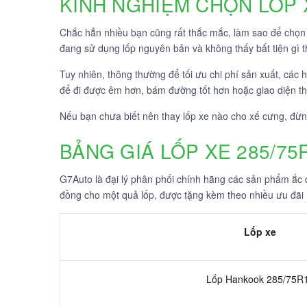
KINH NGHIỆM CHỌN LỐP 
Chắc hẳn nhiều bạn cũng rất thắc mắc, làm sao để chọn
đang sử dụng lốp nguyên bản và không thấy bất tiện gì th
Tuy nhiên, thông thường để tối ưu chi phí sản xuất, các 
để đi được êm hơn, bám đường tốt hơn hoặc giao diện t
Nếu bạn chưa biết nên thay lốp xe nào cho xế cưng, đừn
BẢNG GIÁ LỐP XE 285/75
G7Auto là đại lý phân phối chính hãng các sản phẩm ắc qu
đồng cho một quả lốp, được tặng kèm theo nhiều ưu đãi
Lốp xe
Lốp Hankook 285/75R