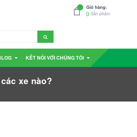
Giỏ hàng:
(
)
Sản phẩm
BLOG
KẾT NỐI VỚI CHÚNG TÔI
 các xe nào?