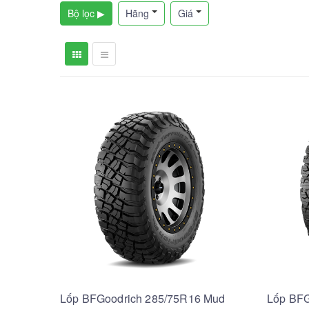
Bộ lọc ▶
Hãng
Giá
Lốp BFGoodrich 285/75R16 Mud
Lốp BFG