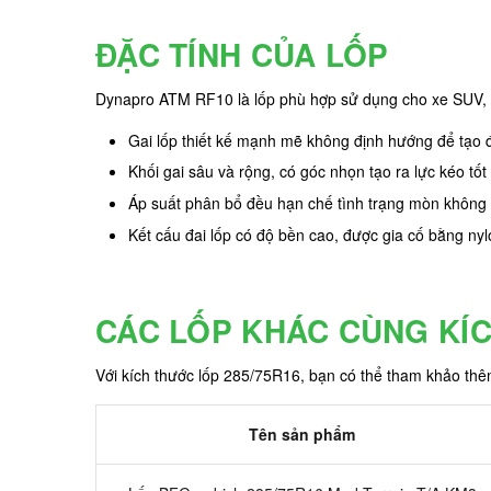
ĐẶC TÍNH CỦA LỐP
Dynapro ATM RF10 là lốp phù hợp sử dụng cho xe SUV, đượ
Gai lốp thiết kế mạnh mẽ không định hướng để tạo độ
Khối gai sâu và rộng, có góc nhọn tạo ra lực kéo tố
Áp suất phân bổ đều hạn chế tình trạng mòn không đ
Kết cấu đai lốp có độ bền cao, được gia cố bằng nyl
CÁC LỐP KHÁC CÙNG KÍ
Với kích thước lốp 285/75R16, bạn có thể tham khảo th
Tên sản phẩm