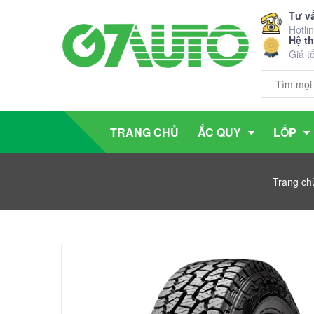
Tư v
Hotli
Hệ t
Giá t
TRANG CHỦ
ẮC QUY
LỐP
Trang ch