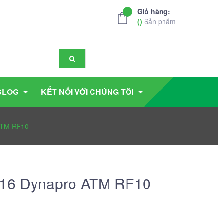
Giỏ hàng:
(
)
Sản phẩm
BLOG
KẾT NỐI VỚI CHÚNG TÔI
ATM RF10
R16 Dynapro ATM RF10