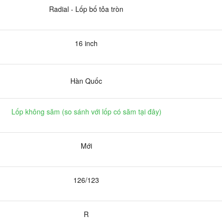
Radial - Lốp bố tỏa tròn
16 inch
Hàn Quốc
Lốp không săm (
so sánh với lốp có săm tại đây
)
Mới
126/123
R