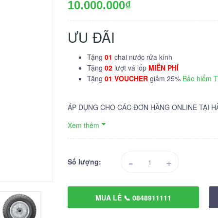
10.000.000₫
ƯU ĐÃI
Tặng
01
chai nước rửa kính
Tặng
02
lượt vá lốp
MIỄN PHÍ
Tặng
01 VOUCHER
giảm 25%
Bảo hiểm 
ÁP DỤNG CHO CÁC ĐƠN HÀNG ONLINE TẠI H
Xem thêm
-
+
Số lượng:
MUA LẺ 📞 0848911111