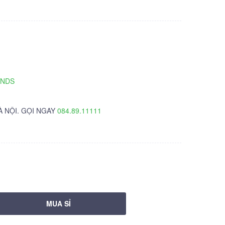
TNDS
À NỘI. GỌI NGAY
084.89.11111
MUA SỈ