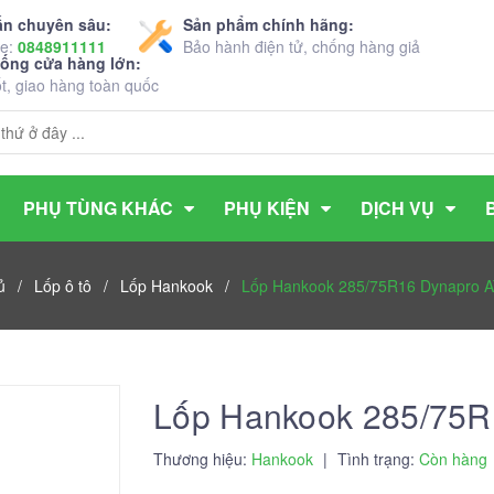
ấn chuyên sâu:
Sản phẩm chính hãng:
ne:
0848911111
Bảo hành điện tử, chống hàng giả
hống cửa hàng lớn:
ốt, giao hàng toàn quốc
PHỤ TÙNG KHÁC
PHỤ KIỆN
DỊCH VỤ
ủ
/
Lốp ô tô
/
Lốp Hankook
/
Lốp Hankook 285/75R16 Dynapro 
Lốp Hankook 285/75
Thương hiệu:
Hankook
|
Tình trạng:
Còn hàng