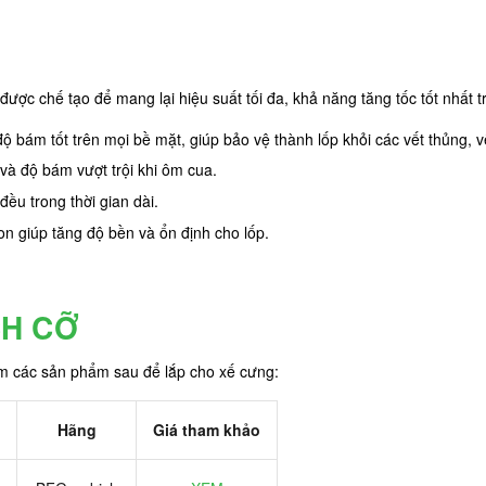
c chế tạo để mang lại hiệu suất tối đa, khả năng tăng tốc tốt nhất t
 bám tốt trên mọi bề mặt, giúp bảo vệ thành lốp khỏi các vết thủng, v
t và độ bám vượt trội khi ôm cua.
ều trong thời gian dài.
on giúp tăng độ bền và ổn định cho lốp.
CH CỠ
êm các sản phẩm sau để lắp cho xế cưng:
Hãng
Giá tham khảo