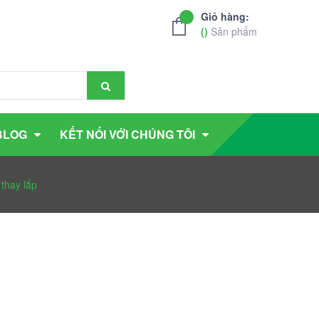
Giỏ hàng:
(
)
Sản phẩm
BLOG
KẾT NỐI VỚI CHÚNG TÔI
thay lắp