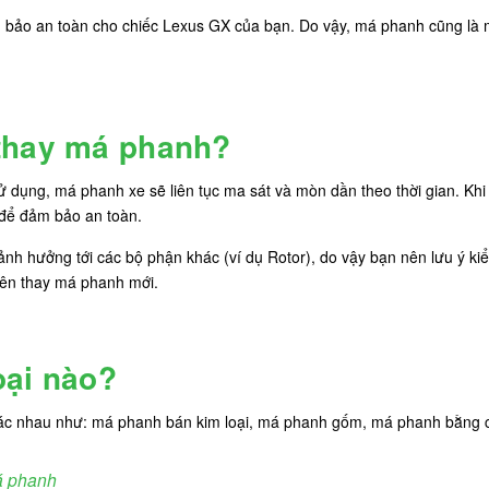
bảo an toàn cho chiếc Lexus GX của bạn. Do vậy, má phanh cũng là m
 thay má phanh?
 dụng, má phanh xe sẽ liên tục ma sát và mòn dần theo thời gian. Kh
 để đảm bảo an toàn.
nh hưởng tới các bộ phận khác (ví dụ Rotor), do vậy bạn nên lưu ý k
nên thay má phanh mới.
oại nào?
hác nhau như: má phanh bán kim loại, má phanh gốm, má phanh bằng cá
á phanh