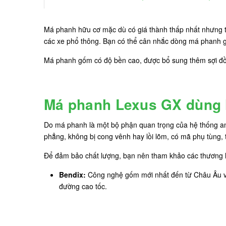
Má phanh hữu cơ mặc dù có giá thành thấp nhất nhưng tố
các xe phổ thông. Bạn có thể cân nhắc dòng má phanh 
Má phanh gốm có độ bền cao, được bổ sung thêm sợi đồn
Má phanh Lexus GX dùng 
Do má phanh là một bộ phận quan trọng của hệ thống an
phẳng, không bị cong vênh hay lồi lõm, có mã phụ tùng,
Để đảm bảo chất lượng, bạn nên tham khảo các thương hi
Bendix:
Công nghệ gốm mới nhất đến từ Châu Âu và M
đường cao tốc.