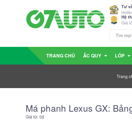
Tư v
Hotli
Hệ t
Giá t
TRANG CHỦ
ẮC QUY
LỐP
Trang c
Má phanh Lexus GX: Bảng 
Giá từ: 0₫