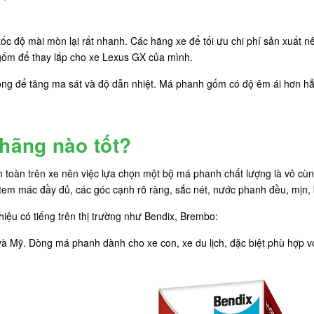
c độ mài mòn lại rất nhanh. Các hãng xe để tối ưu chi phí sản xuất n
gốm để thay lắp cho xe Lexus GX của mình.
g để tăng ma sát và độ dẫn nhiệt. Má phanh gốm có độ êm ái hơn hẳn
hãng nào tốt?
 toàn trên xe nên việc lựa chọn một bộ má phanh chất lượng là vô cù
 tem mác đầy đủ, các góc cạnh rõ ràng, sắc nét, nước phanh đều, mịn,
ệu có tiếng trên thị trường như Bendix, Brembo:
ỹ. Dòng má phanh dành cho xe con, xe du lịch, đặc biệt phù hợp với c