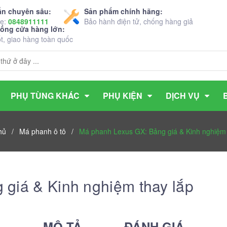
ấn chuyên sâu:
Sản phẩm chính hãng:
ne:
0848911111
Bảo hành điện tử, chống hàng giả
hống cửa hàng lớn:
ốt, giao hàng toàn quốc
PHỤ TÙNG KHÁC
PHỤ KIỆN
DỊCH VỤ
hủ
/
Má phanh ô tô
/
Má phanh Lexus GX: Bảng giá & Kinh nghiệm 
giá & Kinh nghiệm thay lắp
MÔ TẢ
ĐÁNH GIÁ