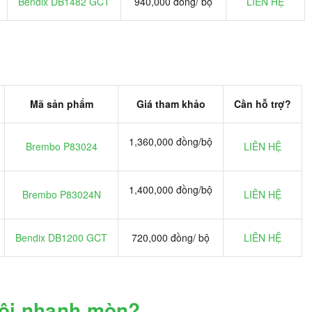
Bendix DB1482 GCT
940,000 đồng/ bộ
LIÊN HỆ
Mã sản phẩm
Giá tham khảo
Cần hỗ trợ?
1,360,000 đồng/bộ
Brembo P83024
LIÊN HỆ
1,400,000 đồng/bộ
Brembo P83024N
LIÊN HỆ
Bendix DB1200 GCT
720,000 đồng/ bộ
LIÊN HỆ
tôi nhanh mòn?