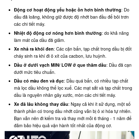
Động cơ hoạt động yếu hoặc ồn hơn bình thường
: Do
dầu đã loãng, không giữ được độ nhớt ban đầu để bôi trơn
các chi tiết máy.
Nhiệt độ động cơ nóng hơn bình thường
: do khả năng
làm mát của dầu đã giảm.
Xe nhả ra khói đen
: Các cặn bẩn, tạp chất trong dầu bị đốt
cháy sinh ra khí đi ô xít của cacbon, lưu huỳnh.
Dầu ở dưới vạch MIN/ LOW ở que thăm dầu
: Dầu đã cạn
dưới mức tiêu chuẩn.
Dầu có màu đen và đục
: Dầu quá bẩn, có nhiều tạp chất
mà lọc dầu không thể lọc xuể. Các mạt sắt và tạp chất trong
dầu là nguyên nhân gây xước, mòn các chi tiết máy.
Xe đã lâu không thay dầu
: Ngay cả khi ít sử dụng, một số
thành phần có trong dầu nhớt cũng vẫn bị ô xi hóa tự nhiên.
Bạn vẫn nên đi kiểm tra và thay mới mỗi 6 tháng - 1 năm để
đảm bảo hiệu quả vận hành tốt nhất của động cơ.