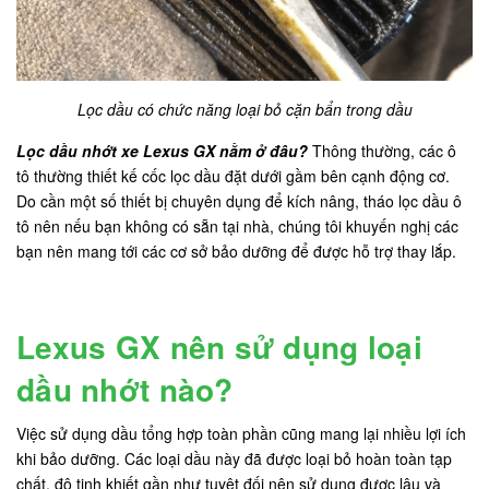
Lọc dầu có chức năng loại bỏ cặn bẩn trong dầu
Lọc dầu nhớt xe Lexus GX nằm ở đâu?
Thông thường, các ô
tô thường thiết kế cốc lọc dầu đặt dưới gầm bên cạnh động cơ.
Do cần một số thiết bị chuyên dụng để kích nâng, tháo lọc dầu ô
tô nên nếu bạn không có sẵn tại nhà, chúng tôi khuyến nghị các
bạn nên mang tới các cơ sở bảo dưỡng để được hỗ trợ thay lắp.
Lexus GX nên sử dụng loại
dầu nhớt nào?
Việc sử dụng dầu tổng hợp toàn phần cũng mang lại nhiều lợi ích
khi bảo dưỡng. Các loại dầu này đã được loại bỏ hoàn toàn tạp
chất, độ tinh khiết gần như tuyệt đối nên sử dụng được lâu và