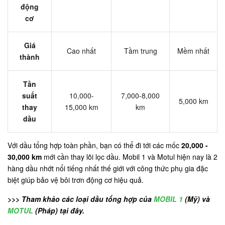
động
cơ
Giá
Cao nhất
Tầm trung
Mềm nhất
thành
Tần
suất
10,000-
7,000-8,000
5,000 km
thay
15,000 km
km
dầu
Với dầu tổng hợp toàn phần, bạn có thể đi tới các mốc
20,000 -
30,000 km
mới cần thay lõi lọc dầu. Mobil 1 và Motul hiện nay là 2
hàng dầu nhớt nổi tiếng nhất thế giới với công thức phụ gia đặc
biệt giúp bảo vệ bôi trơn động cơ hiệu quả.
>>> Tham khảo các loại dầu tổng hợp của
MOBIL 1
(Mỹ) và
MOTUL
(Pháp) tại đây.