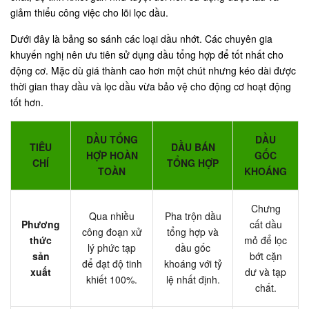
giảm thiểu công việc cho lõi lọc dầu.
Dưới đây là bảng so sánh các loại dầu nhớt. Các chuyên gia
khuyến nghị nên ưu tiên sử dụng dầu tổng hợp để tốt nhất cho
động cơ. Mặc dù giá thành cao hơn một chút nhưng kéo dài được
thời gian thay dầu và lọc dầu vừa bảo vệ cho động cơ hoạt động
tốt hơn.
DẦU TỔNG
DẦU
TIÊU
DẦU BÁN
HỢP HOÀN
GỐC
CHÍ
TỔNG HỢP
TOÀN
KHOÁNG
Chưng
Qua nhiều
Pha trộn dầu
Phương
cất dầu
công đoạn xử
tổng hợp và
thức
mỏ để lọc
lý phức tạp
dầu gốc
sản
bớt cặn
để đạt độ tinh
khoáng với tỷ
xuất
dư và tạp
khiết 100%.
lệ nhất định.
chất.