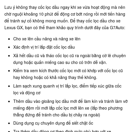
Lưu ý không thay cốc lọc dầu ngay khi xe vừa hoạt động mà nên
chờ nguội khoảng 10 phút để động cơ bớt nóng rồi mới tiến hàng
để tránh sự cố không mong muốn. Để thay cốc lọc dầu cho xe
Lexus GX, bạn có thể tham khảo quy trình dưới đây của G7Auto:
Cho xe lên cầu nâng và nâng xe lên
Xác định vị trí lắp đặt cốc lọc dầu
Xả hết dầu cũ và tháo cốc lọc cũ ra ngoài bằng cờ lê chuyên
dụng hoặc quấn miếng cao su cho có trớn dễ vặn.
Kiểm tra xem kích thước cốc lọc mới có khớp với cốc lọc cũ
hay không hoặc có khả năng thay thế không.
Làm sạch xung quanh vị trí lắp lọc, điểm tiếp xúc giữa cốc
lọc và động cơ
Thêm dầu vào gioăng lọc dầu mới để làm kín và tránh làm vỡ
miếng đệm rồi mới lắp cốc lọc mới lên xe (lắp theo phương
thẳng đứng để tránh cho dầu bị chảy ra ngoài)
Dùng dụng cụ chuyên dụng để siết chặt ốc
Tra thêm dầu động cơ theo định mức phù hợp với xe.