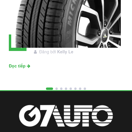
Đánh giá lốp Michelin Primacy SUV:
28
Đáng đầu tư không?
Tháng
Đăng bởi
Kelly Le
11
Đọc tiếp