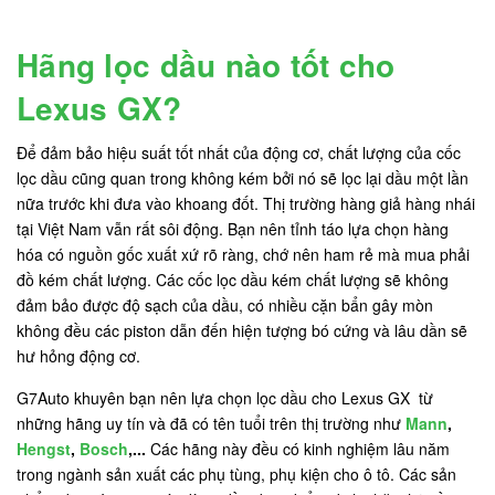
Hãng lọc dầu nào tốt cho
Lexus GX?
Để đảm bảo hiệu suất tốt nhất của động cơ, chất lượng của cốc
lọc dầu cũng quan trong không kém bởi nó sẽ lọc lại dầu một lần
nữa trước khi đưa vào khoang đốt. Thị trường hàng giả hàng nhái
tại Việt Nam vẫn rất sôi động. Bạn nên tỉnh táo lựa chọn hàng
hóa có nguồn gốc xuất xứ rõ ràng, chớ nên ham rẻ mà mua phải
đồ kém chất lượng. Các cốc lọc dầu kém chất lượng sẽ không
đảm bảo được độ sạch của dầu, có nhiều cặn bẩn gây mòn
không đều các piston dẫn đến hiện tượng bó cứng và lâu dần sẽ
hư hỏng động cơ.
G7Auto khuyên bạn nên lựa chọn lọc dầu cho Lexus GX từ
những hãng uy tín và đã có tên tuổi trên thị trường như
Mann
,
Hengst
,
Bosch
,...
Các hãng này đều có kinh nghiệm lâu năm
trong ngành sản xuất các phụ tùng, phụ kiện cho ô tô. Các sản