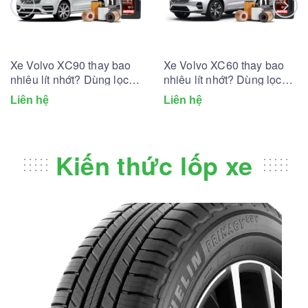
Xe Volvo XC90 thay bao
Xe Volvo XC60 thay bao
nhiêu lít nhớt? Dùng lọc
nhiêu lít nhớt? Dùng lọc
dầu nhớt nào?
dầu nhớt nào?
Liên hệ
Liên hệ
Kiến thức lốp xe