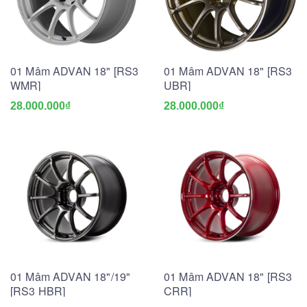
01 Mâm ADVAN 18" [RS3
01 Mâm ADVAN 18" [RS3
WMR]
UBR]
28.000.000₫
28.000.000₫
01 Mâm ADVAN 18"/19"
01 Mâm ADVAN 18" [RS3
[RS3 HBR]
CRR]