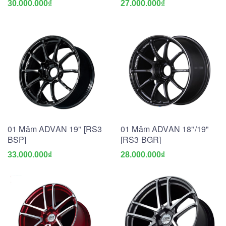
30.000.000₫
27.000.000₫
01 Mâm ADVAN 19" [RS3
01 Mâm ADVAN 18"/19"
BSP]
[RS3 BGR]
33.000.000₫
28.000.000₫