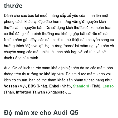
thước
Dành cho các bác tài muốn nâng cấp xế yêu của mình lên một
phong cách khác lạ, độc đáo hơn nhưng vẫn giữ nguyên kích
thước vành nguyên bản. Do sử dụng kích thước cũ, xe hoàn toàn
có thể đăng kiểm bình thường mà không gặp bất cứ rắc rối nào.
Nhiều năm gần đây, các dân chơi xe thứ thiệt dần chuyển sang xu
hướng thích "độc và lạ". Họ thường "pass" lại mâm nguyên bản và
chuyển sang các mẫu thiết kế khác phù hợp với cá tính và sở
thích riêng của mình.
Audi Q5 có kích thước mâm khá đặc biệt nên đa số các mâm phổ
thông trên thị trường sẽ khó lắp vừa. Để tim được mâm khớp với
kích cỡ chuẩn, bạn có thể tham khảo sản phẩm từ các hãng như
Vossen
(Mỹ)
, BBS
(Nhật)
, Enkei
(Nhật)
,
Stamford
(Thái)
,
Lenso
(Thái),
Inforged Taiwan
(Singapore), ...
Độ mâm xe cho Audi Q5