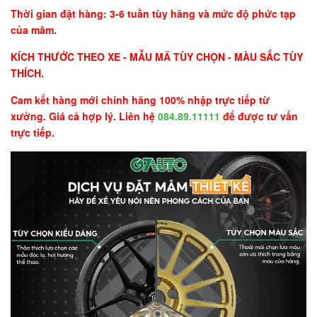
Thời gian đặt hàng: 3-6 tuần tùy hãng và mức độ phức tạp
của mâm.
KÍCH THƯỚC THEO XE - MẪU MÃ TÙY CHỌN - MÀU SẮC TÙY
THÍCH.
Cam kết hàng mới chính hãng 100% nhập trực tiếp từ
xưởng. Giá cả hợp lý. Liên hệ
084.89.11111
để được tư vấn
trực tiếp.