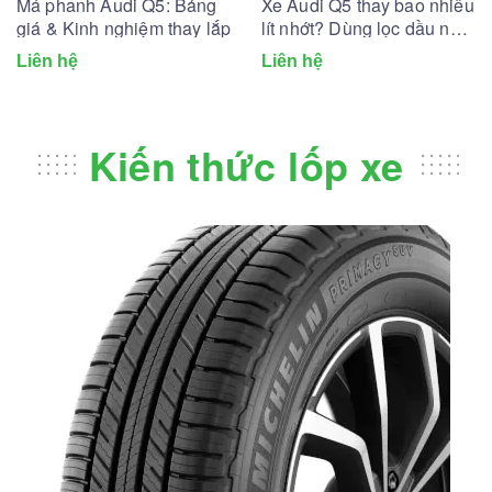
Má phanh Audi Q5: Bảng
Xe Audi Q5 thay bao nhiêu
giá & Kinh nghiệm thay lắp
lít nhớt? Dùng lọc dầu nhớt
nào?
Liên hệ
Liên hệ
Kiến thức lốp xe