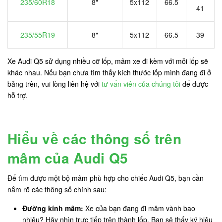
235/60R18
8"
5x112
66.5
41
235/55R19
8"
5x112
66.5
39
Xe Audi Q5 sử dụng nhiều cỡ lốp, mâm xe đi kèm với mỗi lốp sẽ
khác nhau. Nếu bạn chưa tìm thấy kích thước lốp mình đang đi ở
bảng trên, vui lòng liên hệ với
tư vấn viên của chúng tôi
để được
hỗ trợ.
Hiểu về các thông số trên
mâm của Audi Q5
Để tìm được một bộ mâm phù hợp cho chiếc Audi Q5, bạn cần
nắm rõ các thông số chính sau:
Đường kính mâm:
Xe của bạn đang đi mâm vành bao
nhiêu? Hãy nhìn trực tiếp trên thành lốp. Bạn sẽ thấy ký hiệu