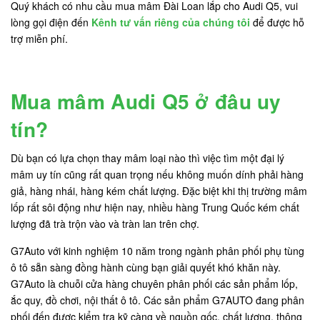
Quý khách có nhu cầu mua mâm Đài Loan lắp cho Audi Q5, vui
lòng gọi điện đến
Kênh tư vấn riêng của chúng tôi
để được hỗ
trợ miễn phí.
Mua mâm Audi Q5 ở đâu uy
tín?
Dù bạn có lựa chọn thay mâm loại nào thì việc tìm một đại lý
mâm uy tín cũng rất quan trọng nếu không muốn dính phải hàng
giả, hàng nhái, hàng kém chất lượng. Đặc biệt khi thị trường mâm
lốp rất sôi động như hiện nay, nhiều hàng Trung Quốc kém chất
lượng đã trà trộn vào và tràn lan trên chợ.
G7Auto với kinh nghiệm 10 năm trong ngành phân phối phụ tùng
ô tô sẵn sàng đồng hành cùng bạn giải quyết khó khăn này.
G7Auto là chuỗi cửa hàng chuyên phân phối các sản phẩm lốp,
ắc quy, đồ chơi, nội thất ô tô. Các sản phẩm G7AUTO đang phân
phối đến được kiểm tra kỹ càng về nguồn gốc, chất lượng, thông