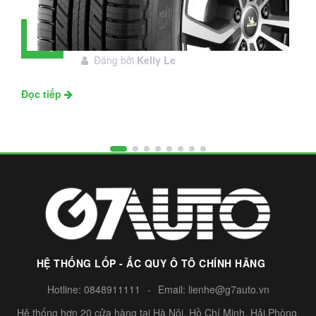
Đánh giá lốp Michelin Primacy SUV:
28
Đáng đầu tư không?
Tháng
Đăng bởi
Kelly Le
11
Đọc tiếp
HỆ THỐNG LỐP - ẮC QUY Ô TÔ CHÍNH HÃNG
Hotline:
0848911111
-
Email:
lienhe@g7auto.vn
Hệ thống hơn 20 cửa hàng tại Hà Nội, Hồ Chí Minh, Hải Phòng,