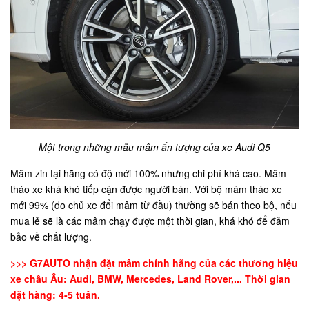
Một trong những mẫu mâm ấn tượng của xe Audi Q5
Mâm zin tại hãng có độ mới 100% nhưng chi phí khá cao. Mâm
tháo xe khá khó tiếp cận được người bán. Với bộ mâm tháo xe
mới 99% (do chủ xe đổi mâm từ đầu) thường sẽ bán theo bộ, nếu
mua lẻ sẽ là các mâm chạy được một thời gian, khá khó để đảm
bảo về chất lượng.
>>> G7AUTO nhận đặt mâm chính hãng của các thương hiệu
xe châu Âu: Audi, BMW, Mercedes, Land Rover,... Thời gian
đặt hàng: 4-5 tuần.