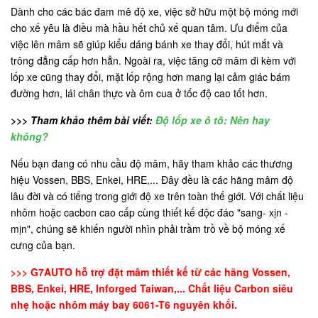
Dành cho các bác đam mê độ xe, việc sở hữu một bộ móng mới
cho xế yêu là điều mà hầu hết chủ xế quan tâm. Ưu điểm của
việc lên mâm sẽ giúp kiểu dáng bánh xe thay đổi, hút mắt và
trông đẳng cấp hơn hẳn. Ngoài ra, việc tăng cỡ mâm đi kèm với
lốp xe cũng thay đổi, mặt lốp rộng hơn mang lại cảm giác bám
đường hơn, lái chân thực và ôm cua ở tốc độ cao tốt hơn.
>>> Tham khảo thêm bài viết:
Độ lốp xe ô tô: Nên hay
không?
Nếu bạn đang có nhu cầu độ mâm, hãy tham khảo các thương
hiệu Vossen, BBS, Enkei, HRE,... Đây đều là các hãng mâm độ
lâu đời và có tiếng trong giới độ xe trên toàn thế giới. Với chất liệu
nhôm hoặc cacbon cao cấp cùng thiết kế độc đáo "sang- xịn -
mịn", chúng sẽ khiến người nhìn phải trầm trồ về bộ móng xế
cưng của bạn.
>>> G7AUTO hỗ trợ đặt mâm thiết kế từ các hãng Vossen,
BBS, Enkei, HRE, Inforged Taiwan,... Chất liệu Carbon siêu
nhẹ hoặc nhôm máy bay 6061-T6 nguyên khối.