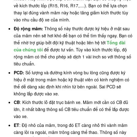
về kích thước lốp (R15, R16, R17,....). Bạn có thể lựa chọn
thay lại đúng vành mâm này hoặc tăng giảm kích thước tùy
vào nhu cầu độ xe của mình.
Độ rộng mâm:
Thông số này thước được ký hiệu ở mặt sau
của mâm nên sẽ hơi khó để bạn có thể tìm thấy ngay. Bạn có
thể nhờ trợ giúp bởi đội kỹ thuật hoặc liên hệ tới
Tổng đài
của chúng tôi
để được tư vấn. Tùy vào kích thước lốp, độ
rộng mâm có thể cho phép xê dịch 1 vài inch so với thông số
tiêu chuẩn.
PCD:
Số lượng và đường kính vòng bu lông cũng được ký
hiệu ở mặt trong mâm hoặc kỹ thuật viên có kinh nghiệm có
thể dễ dàng xác định khi nhìn từ bên ngoài. Sai PCD sẽ
không lắp được vào xe.
CB
: Kích thước lỗ đặt trục bánh xe. Mâm mới cần có CB đủ
lớn, ít nhất bằng thông số CB tiêu chuẩn để có thể lắp được
vào xe.
ET
: Độ nhô của mâm, trong đó ET càng nhỏ thì vành mâm
càng lồi ra ngoài, mâm trông càng thể thao. Thông số này