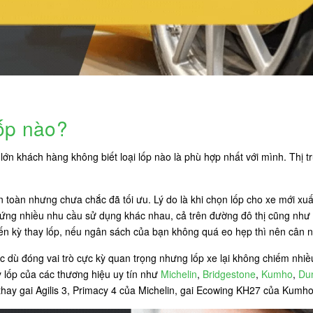
lốp nào?
ớn khách hàng không biết loại lốp nào là phù hợp nhất với mình. Thị tr
an toàn nhưng chưa chắc đã tối ưu. Lý do là khi chọn lốp cho xe mới xu
 ứng nhiều nhu cầu sử dụng khác nhau, cả trên đường đô thị cũng như 
đến kỳ thay lốp, nếu ngân sách của bạn không quá eo hẹp thì nên cân n
 dù đóng vai trò cực kỳ quan trọng nhưng lốp xe lại không chiếm nhiều 
y lốp của các thương hiệu uy tín như
Michelin
,
Bridgestone
,
Kumho
,
Du
 thay gai Agilis 3, Primacy 4 của Michelin, gai Ecowing KH27 của Kumh