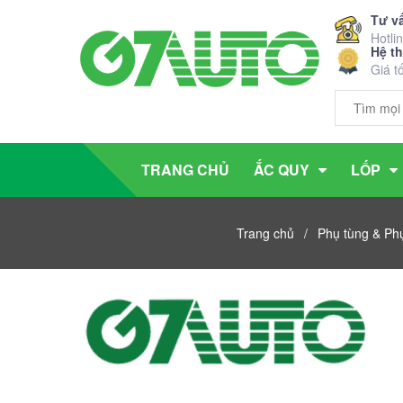
Tư v
Hotli
Hệ t
Giá t
TRANG CHỦ
ẮC QUY
LỐP
Trang chủ
/
Phụ tùng & Phụ