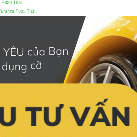
 R623 Thái
Turanza T005 Thái
.