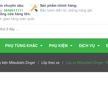
ấn chuyên sâu:
Sản phẩm chính hãng:
ne:
0848911111
Bảo hành điện tử, chống hàng giả
hống cửa hàng lớn:
ốt, giao hàng toàn quốc
PHỤ TÙNG KHÁC
PHỤ KIỆN
DỊCH VỤ
 kiện Mitsubishi Zinger
/
Lốp theo xe
/
Lốp xe Mitsubishi Zinger: 