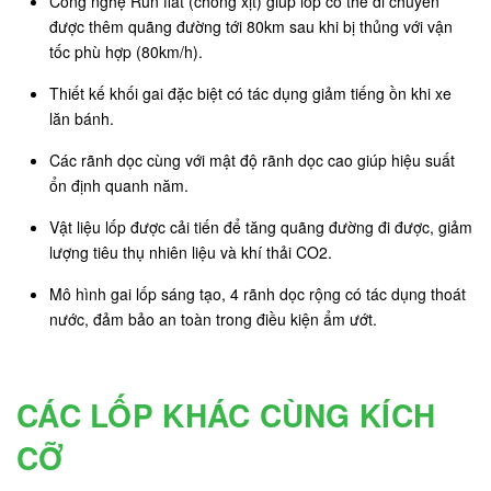
Công nghệ Run flat (chống xịt) giúp lốp có thể di chuyển
được thêm quãng đường tới 80km sau khi bị thủng với vận
tốc phù hợp (80km/h).
Thiết kế khối gai đặc biệt có tác dụng giảm tiếng ồn khi xe
lăn bánh.
Các rãnh dọc cùng với mật độ rãnh dọc cao giúp hiệu suất
ổn định quanh năm.
Vật liệu lốp được cải tiến để tăng quãng đường đi được, giảm
lượng tiêu thụ nhiên liệu và khí thải CO2.
Mô hình gai lốp sáng tạo, 4 rãnh dọc rộng có tác dụng thoát
nước, đảm bảo an toàn trong điều kiện ẩm ướt.
CÁC LỐP KHÁC CÙNG KÍCH
CỠ