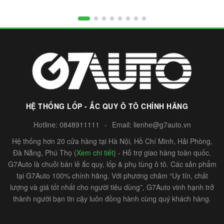
HỆ THỐNG LỐP - ẮC QUY Ô TÔ CHÍNH HÃNG
Hotline:
0848911111
-
Email:
lienhe@g7auto.vn
Hệ thống hơn 20 cửa hàng tại Hà Nội, Hồ Chí Minh, Hải Phòng,
Đà Nẵng, Phú Thọ (
Xem chi tiết
) - Hỗ trợ giao hàng toàn quốc.
G7Auto là chuỗi bán lẻ ắc quy, lốp & phụ tùng ô tô. Các sản phẩm
tại G7Auto 100% chính hãng. Với phương châm “Uy tín, chất
lượng và giá tốt nhất cho người tiêu dùng”, G7Auto vinh hạnh trở
thành người bạn tin cậy luôn đồng hành cùng quý khách hàng.