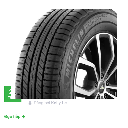
Đánh giá lốp Michelin Primacy SUV: Đáng
28
đầu tư không?
Tháng
Đăng bởi
Kelly Le
11
Đọc tiếp