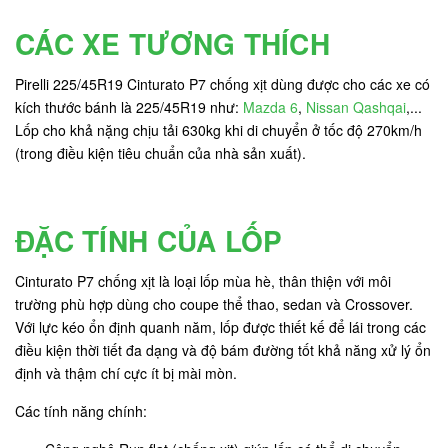
CÁC XE TƯƠNG THÍCH
Pirelli 225/45R19 Cinturato P7 chống xịt dùng được cho các xe có
kích thước bánh là 225/45R19 như:
Mazda 6
,
Nissan Qashqai
,...
Lốp cho khả nặng chịu tải 630kg khi di chuyển ở tốc độ 270km/h
(trong điều kiện tiêu chuẩn của nhà sản xuất).
ĐẶC TÍNH CỦA LỐP
Cinturato P7 chống xịt là loại lốp mùa hè, thân thiện với môi
trường phù hợp dùng cho coupe thể thao, sedan và Crossover.
Với lực kéo ổn định quanh năm, lốp được thiết kế để lái trong các
điều kiện thời tiết đa dạng và độ bám đường tốt khả năng xử lý ổn
định và thậm chí cực ít bị mài mòn.
Các tính năng chính: