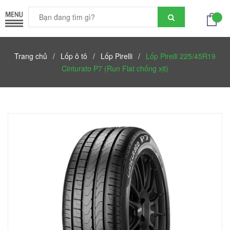
Trang chủ
/
Lốp ô tô
/
Lốp Pirelli
/
Lốp Pirelli 225/45R19
Cinturato P7 (Run Flat chống xịt)