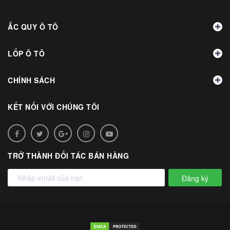
ẮC QUY Ô TÔ
LỐP Ô TÔ
CHÍNH SÁCH
KẾT NỐI VỚI CHÚNG TÔI
TRỞ THÀNH ĐỐI TÁC BÁN HÀNG
Đăng ký