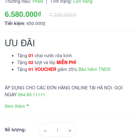
Thương hiệu:
Pirelli
|
Tình trạng:
Còn hàng
6.580.000₫
7.230.000₫
Tiết kiệm
: 650.000₫
ƯU ĐÃI
Tặng
01
chai nước rửa kính
Tặng
02
lượt vá lốp
MIỄN PHÍ
Tặng
01 VOUCHER
giảm 25%
Bảo hiểm TNDS
ÁP DỤNG CHO CÁC ĐƠN HÀNG ONLINE TẠI HÀ NỘI. GỌI
NGAY
084.89.11111
Xem thêm
-
+
Số lượng: