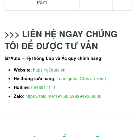
PS71
>>> LIÊN HỆ NGAY CHÚNG
TÔI ĐỂ ĐƯỢC TƯ VẤN
G7Auto – Hệ thống Lốp và Ắc quy chính hãng
Website
:
https://g7auto.vn
Hệ thống cửa hàng
:
Toàn quốc (Click để xem)
Hotline
:
0848911111
Zalo
:
https://zalo.me/1915835962949258808