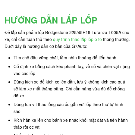
HƯỚNG DẪN LẮP LỐP
Để lắp sản phẩm lốp Bridgestone 225/45R19 Turanza T005A cho
xe, chỉ cần tuân thủ theo
quy trình tháo lắp lốp ô tô
thông thường.
Dưới đây là hướng dẫn cơ bản của G7Auto:
Tìm chỗ đậu vững chãi, tầm nhìn thoáng để tiến hành.
Cố định xe bằng cách kéo phanh tay, về số và chèn vật nặng
vào các lốp
Dùng kích xe để kích xe lên dần, lưu ý không kích cao quá
sẽ làm xe mất thăng bằng. Chỉ cần nâng vừa đủ để chống
đỡ xe
Dùng tua vít tháo lỏng các ốc gắn với lốp theo thứ tự hình
sao
Kích hẳn xe lên cho bánh xe nhấc khỏi mặt đất và tiến hành
tháo rời ốc vít