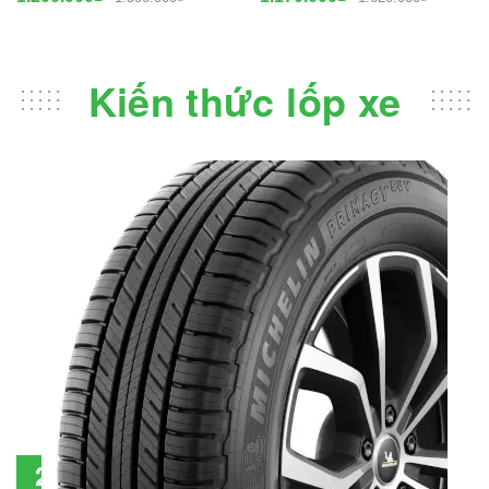
Kiến thức lốp xe
Đánh giá lốp Michelin Primacy SUV: Đáng
28