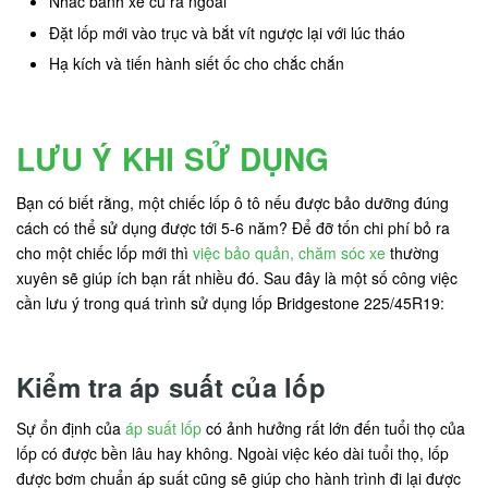
Nhấc bánh xe cũ ra ngoài
Đặt lốp mới vào trục và bắt vít ngược lại với lúc tháo
Hạ kích và tiến hành siết ốc cho chắc chắn
LƯU Ý KHI SỬ DỤNG
Bạn có biết rằng, một chiếc lốp ô tô nếu được bảo dưỡng đúng
cách có thể sử dụng được tới 5-6 năm? Để đỡ tốn chi phí bỏ ra
cho một chiếc lốp mới thì
việc bảo quản, chăm sóc xe
thường
xuyên sẽ giúp ích bạn rất nhiều đó. Sau đây là một số công việc
cần lưu ý trong quá trình sử dụng lốp Bridgestone 225/45R19:
Kiểm tra áp suất của lốp
Sự ổn định của
áp suất lốp
có ảnh hưởng rất lớn đến tuổi thọ của
lốp có được bền lâu hay không. Ngoài việc kéo dài tuổi thọ, lốp
được bơm chuẩn áp suất cũng sẽ giúp cho hành trình đi lại được