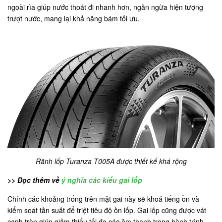
ngoài rìa giúp nước thoát đi nhanh hơn, ngăn ngừa hiện tượng
trượt nước, mang lại khả năng bám tối ưu.
Rãnh lốp Turanza T005A được thiết kế khá rộng
>> Đọc thêm về
ý nghĩa các kiểu gai lốp
Chính các khoảng trống trên mặt gai này sẽ khoá tiếng ồn và
kiểm soát tần suất để triệt tiêu độ ồn lốp. Gai lốp cũng được vát
cạnh tròn giúp giảm thiểu tối đa các âm thanh trong hành trình.