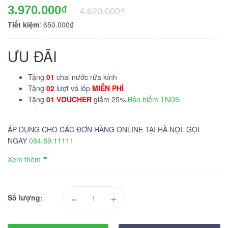
3.970.000₫
4.620.000₫
Tiết kiệm
: 650.000₫
ƯU ĐÃI
Tặng
01
chai nước rửa kính
Tặng
02
lượt vá lốp
MIỄN PHÍ
Tặng
01 VOUCHER
giảm 25%
Bảo hiểm TNDS
ÁP DỤNG CHO CÁC ĐƠN HÀNG ONLINE TẠI HÀ NỘI. GỌI
NGAY
084.89.11111
Xem thêm
-
+
Số lượng: