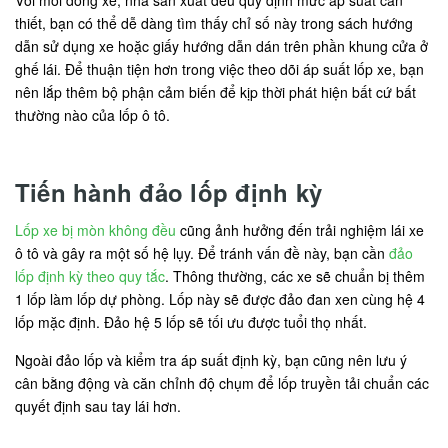
Với mỗi dòng xe, nhà sản xuất đều quy định mức áp suất cần
thiết, bạn có thể dễ dàng tìm thấy chỉ số này trong sách hướng
dẫn sử dụng xe hoặc giấy hướng dẫn dán trên phần khung cửa ở
ghế lái. Để thuận tiện hơn trong việc theo dõi áp suất lốp xe, bạn
nên lắp thêm bộ phận cảm biến để kịp thời phát hiện bất cứ bất
thường nào của lốp ô tô.
Tiến hành đảo lốp định kỳ
Lốp xe bị mòn không đều
cũng ảnh hưởng đến trải nghiệm lái xe
ô tô và gây ra một số hệ lụy. Để tránh vấn đề này, bạn cần
đảo
lốp định kỳ theo quy tắc
. Thông thường, các xe sẽ chuẩn bị thêm
1 lốp làm lốp dự phòng. Lốp này sẽ được đảo đan xen cùng hệ 4
lốp mặc định. Đảo hệ 5 lốp sẽ tối ưu được tuổi thọ nhất.
Ngoài đảo lốp và kiểm tra áp suất định kỳ, bạn cũng nên lưu ý
cân bằng động và căn chỉnh độ chụm để lốp truyền tải chuẩn các
quyết định sau tay lái hơn.