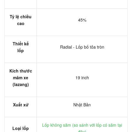
Tỷ lệ chiều
45%
cao
Thiết kế
Radial - Lốp bố tỏa tròn
lốp
Kích thước
mâm xe
19 inch
(lazang)
Xuất xứ
Nhật Bản
Lốp không săm (
so sánh với lốp có săm tại
Loại lốp
đây
)