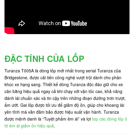
ĐẶC TÍNH CỦA LỐP
Turanza T005A là dòng lốp mới nhất trong serial Turanza của
Bridgestone, được cải tiến công nghệ vượt trội dành cho phân
khúc xe hạng sang. Thiết kế dòng Turanza độc đáo giữ cho xe
cân bằng hiệu quả ngay cả khi chạy với vận tốc cao, khả năng
đánh lái chuẩn xác và tin cậy trên những đoạn đường trơn trượt,
ẩm ướt. Gai lốp được tối ưu để giảm độ ồn, giúp cho khoang lái
yên tĩnh mà vẫn đảm bảo được hiệu suất vận hành. Turanza
được mệnh danh là “Tuyệt phẩm êm ái” và lọt
top các dòng lốp ô
tô êm ái giảm ồn hiệu quả
.