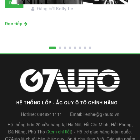
đầu tư không?
Tháng
Đăng bởi
Kelly Le
11
Đọc tiếp
HỆ THỐNG LỐP - ẮC QUY Ô TÔ CHÍNH HÃNG
Hotline:
0848911111
-
Email:
lienhe@g7auto.vn
Hệ thống hơn 20 cửa hàng tại Hà Nội, Hồ Chí Minh, Hải Phòng,
Đà Nẵng, Phú Thọ (
Xem chi tiết
) - Hỗ trợ giao hàng toàn quốc.
G7Auto là chuỗi bán lẻ ắc quy, lốp & phụ tùng ô tô. Các sản phẩm