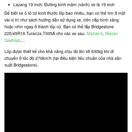
Lazang 19 inch: Đường kính mâm (vành) xe là 19 inch
Để biết xe ô tô có kích thước lốp bao nhiêu, bạn có thể tìm ở một
vài vị trí như sách hướng dẫn sử dụng xe, trên nắp bình xăng
hoặc nhìn ngay ở thành lốp cũ. Bạn có thể lắp Bridgestone
225/45R19 Turanza T005A cho các xe sau:
Mazda 6
,
Nissan
Qashqai
,...
Lốp được thiết kế cho khả năng chịu tải lên tới 630kg khi di
chuyển ở tốc độ 270km/h (tại điều kiện tiêu chuẩn của nhà sản
xuất Bridgestone).