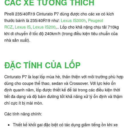
CÁC XE TƯƠNG THÍCH
Pirelli 235/40R19 Cinturato P7 dùng được cho các xe có kích
thước bánh là 235/40R19 như:
Lexus IS300h
,
Peugeot
RCZ
,
Lexus IS
,
Lexus IS200
,.. Lốp cho khả nặng chịu tải 710kg
khi di chuyển ở tốc độ 240km/h (trong điều kiện tiêu chuẩn của
nhà sản xuất).
ĐẶC TÍNH CỦA LỐP
Cinturato P7 là loại lốp mùa hè, thân thiện với môi trường phù hợp
dùng cho coupe thể thao, sedan và Crossover. Với lực kéo ổn
định quanh năm, lốp được thiết kế để lái trong các điều kiện thời
tiết đa dạng và độ bám đường tốt khả năng xử lý ổn định và thậm
chí cực ít bị mài mòn.
Các tính năng chính:
Thiết kế khối gai đặc biệt có tác dụng giảm tiếng ồn khi xe