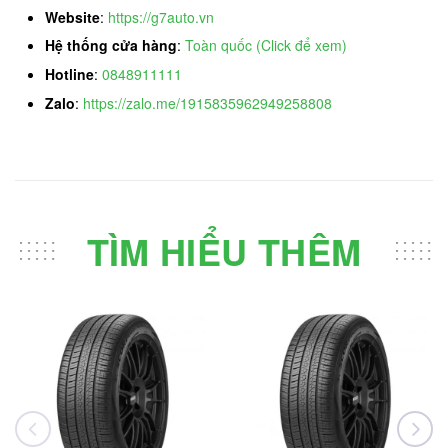
Website
:
https://g7auto.vn
Hệ thống cửa hàng
:
Toàn quốc (Click để xem)
Hotline
:
0848911111
Zalo
:
https://zalo.me/1915835962949258808
TÌM HIỂU THÊM