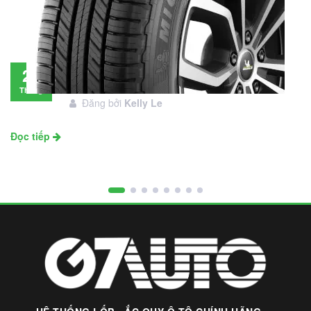
Đánh giá lốp Michelin Primacy SUV: Đáng
28
đầu tư không?
Tháng
Đăng bởi
Kelly Le
11
Đọc tiếp