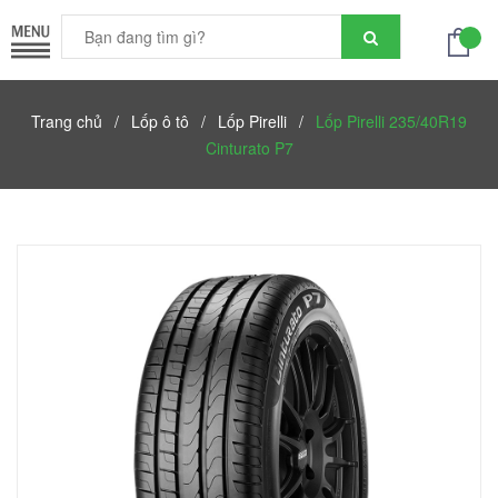
Trang chủ
/
Lốp ô tô
/
Lốp Pirelli
/
Lốp Pirelli 235/40R19
Cinturato P7