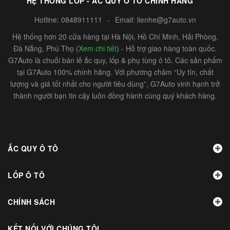
HỆ THỐNG LỐP - ẮC QUY Ô TÔ CHÍNH HÃNG
Hotline:
0848911111
-
Email:
lienhe@g7auto.vn
Hệ thống hơn 20 cửa hàng tại Hà Nội, Hồ Chí Minh, Hải Phòng,
Đà Nẵng, Phú Thọ (
Xem chi tiết
) - Hỗ trợ giao hàng toàn quốc.
G7Auto là chuỗi bán lẻ ắc quy, lốp & phụ tùng ô tô. Các sản phẩm
tại G7Auto 100% chính hãng. Với phương châm “Uy tín, chất
lượng và giá tốt nhất cho người tiêu dùng”, G7Auto vinh hạnh trở
thành người bạn tin cậy luôn đồng hành cùng quý khách hàng.
ẮC QUY Ô TÔ
LỐP Ô TÔ
CHÍNH SÁCH
KẾT NỐI VỚI CHÚNG TÔI