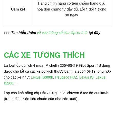
Hàng chính hãng có tem chống hàng giả,
Cam kết
hóa đơn chứng từ đầy đủ. Lỗi 1 đổi 1 trong
30 ngày
>>> Tìm hiểu thêm
về các thông số của lốp xe ô tô
tại đây
CÁC XE TƯƠNG THÍCH
Là loại lốp du lịch 4 mùa, Michelin 235/40R19 Pilot Sport 4S dùng
được cho tất cả các xe có kích thước bánh là 235/40R19, phù hợp
cho các xe như:
Lexus IS300h
,
Peugeot RCZ
,
Lexus IS
,
Lexus
IS200
,...
Lốp cho khả nặng chịu tải 710kg khi di chuyển ở tốc độ 300km/h
(trong điều kiện tiêu chuẩn của nhà sản xuất).