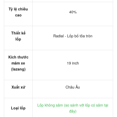
Tỷ lệ chiều
40%
cao
Thiết kế
Radial - Lốp bố tỏa tròn
lốp
Kích thước
mâm xe
19 inch
(lazang)
Xuất xứ
Châu Âu
Lốp không săm (
so sánh với lốp có săm tại
Loại lốp
đây
)