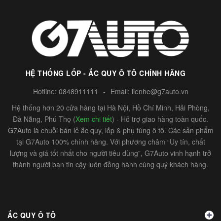
HỆ THỐNG LỐP - ẮC QUY Ô TÔ CHÍNH HÃNG
Hotline:
0848911111
-
Email:
lienhe@g7auto.vn
Hệ thống hơn 20 cửa hàng tại Hà Nội, Hồ Chí Minh, Hải Phòng,
Đà Nẵng, Phú Thọ (
Xem chi tiết
) - Hỗ trợ giao hàng toàn quốc.
G7Auto là chuỗi bán lẻ ắc quy, lốp & phụ tùng ô tô. Các sản phẩm
tại G7Auto 100% chính hãng. Với phương châm “Uy tín, chất
lượng và giá tốt nhất cho người tiêu dùng”, G7Auto vinh hạnh trở
thành người bạn tin cậy luôn đồng hành cùng quý khách hàng.
ẮC QUY Ô TÔ