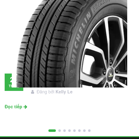
Đánh giá lốp Michelin Primacy SUV: Đáng
28
đầu tư không?
Tháng
Đăng bởi
Kelly Le
11
Đọc tiếp