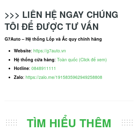
>>> LIÊN HỆ NGAY CHÚNG
TÔI ĐỂ ĐƯỢC TƯ VẤN
G7Auto – Hệ thống Lốp và Ắc quy chính hãng
Website
:
https://g7auto.vn
Hệ thống cửa hàng
:
Toàn quốc (Click để xem)
Hotline
:
0848911111
Zalo
:
https://zalo.me/1915835962949258808
TÌM HIỂU THÊM