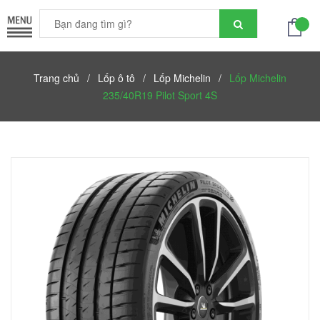
Trang chủ
/
Lốp ô tô
/
Lốp Michelin
/
Lốp Michelin
235/40R19 Pilot Sport 4S