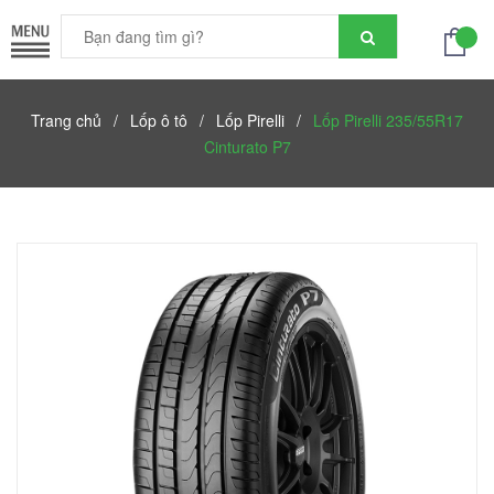
Trang chủ
/
Lốp ô tô
/
Lốp Pirelli
/
Lốp Pirelli 235/55R17
Cinturato P7