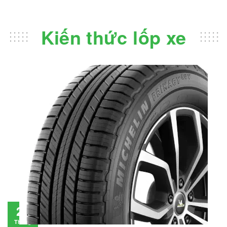
Kiến thức lốp xe
Đánh giá lốp Michelin Primacy SUV: Đáng
28
đầu tư không?
Tháng