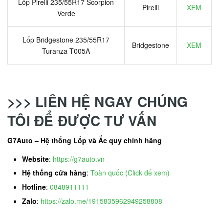
Lốp Pirelli 235/55R17 Scorpion
Pirelli
XEM
Verde
Lốp Bridgestone 235/55R17
Bridgestone
XEM
Turanza T005A
>>> LIÊN HỆ NGAY CHÚNG
TÔI ĐỂ ĐƯỢC TƯ VẤN
G7Auto – Hệ thống Lốp và Ắc quy chính hãng
Website
:
https://g7auto.vn
Hệ thống cửa hàng
:
Toàn quốc (Click để xem)
Hotline
:
0848911111
Zalo
:
https://zalo.me/1915835962949258808