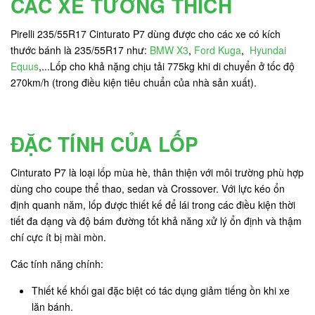
CÁC XE TƯƠNG THÍCH
Pirelli 235/55R17 Cinturato P7 dùng được cho các xe có kích
thước bánh là 235/55R17 như:
BMW X3
,
Ford Kuga
,
Hyundai
Equus
,...Lốp cho khả nặng chịu tải 775kg khi di chuyển ở tốc độ
270km/h (trong điều kiện tiêu chuẩn của nhà sản xuất).
ĐẶC TÍNH CỦA LỐP
Cinturato P7 là loại lốp mùa hè, thân thiện với môi trường phù hợp
dùng cho coupe thể thao, sedan và Crossover. Với lực kéo ổn
định quanh năm, lốp được thiết kế để lái trong các điều kiện thời
tiết đa dạng và độ bám đường tốt khả năng xử lý ổn định và thậm
chí cực ít bị mài mòn.
Các tính năng chính:
Thiết kế khối gai đặc biệt có tác dụng giảm tiếng ồn khi xe
lăn bánh.