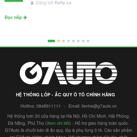
Đăng bởi
Kelly Le
11
Đọc tiếp
HỆ THỐNG LỐP - ẮC QUY Ô TÔ CHÍNH HÃNG
Hotline:
0848911111
-
Email:
lienhe@g7auto.vn
Hệ thống hơn 20 cửa hàng tại Hà Nội, Hồ Chí Minh, Hải Phòng,
Đà Nẵng, Phú Thọ (
Xem chi tiết
) - Hỗ trợ giao hàng toàn quốc.
G7Auto là chuỗi bán lẻ ắc quy, lốp & phụ tùng ô tô. Các sản phẩm