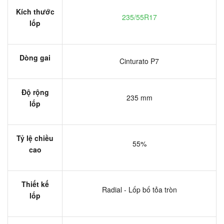
Kích thước
235/55R17
lốp
Dòng gai
Cinturato P7
Độ rộng
235 mm
lốp
Tỷ lệ chiều
55%
cao
Thiết kế
Radial - Lốp bố tỏa tròn
lốp