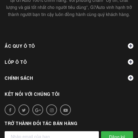
tại G7Auto 100% chính hãng. Với phương châm “Uy tín, chất
lượng và giá tốt nhất cho người tiêu dùng”, G7Auto vinh hạnh trở
thành người bạn tin cậy luôn đồng hành cùng quý khách hàng.
ẮC QUY Ô TÔ
LỐP Ô TÔ
CHÍNH SÁCH
KẾT NỐI VỚI CHÚNG TÔI
TRỞ THÀNH ĐỐI TÁC BÁN HÀNG
Đăng ký