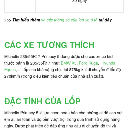
30 ngày
>>> Tìm hiểu thêm
về các thông số của lốp xe ô tô
tại đây
CÁC XE TƯƠNG THÍCH
Michelin 235/55R17 Primacy 5 dùng được cho các xe có kích
thước bánh là 235/55R17 như:
BMW X3
,
Ford Kuga
,
Hyundai
Equus
,... Lốp cho khả nặng chịu tải 875kg khi di chuyển ở tốc độ
270km/h (trong điều kiện tiêu chuẩn của nhà sản xuất).
ĐẶC TÍNH CỦA LỐP
Michelin Primacy 5 là lựa chọn hoàn hảo cho những ai đề cao sự
êm ái, an toàn và độ bền vượt trội trong quá trình sử dụng hàng
ngày. Được phát triển để đáp ứng nhu cầu di chuyển đô thị và