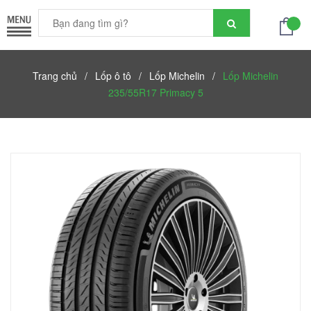
Trang chủ
/
Lốp ô tô
/
Lốp Michelin
/
Lốp Michelin
235/55R17 Primacy 5