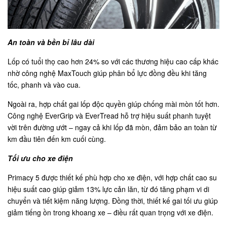
An toàn và bền bỉ lâu dài
Lốp có tuổi thọ cao hơn 24% so với các thương hiệu cao cấp khác
nhờ công nghệ MaxTouch giúp phân bổ lực đồng đều khi tăng
tốc, phanh và vào cua.
Ngoài ra, hợp chất gai lốp độc quyền giúp chống mài mòn tốt hơn.
Công nghệ EverGrip và EverTread hỗ trợ hiệu suất phanh tuyệt
vời trên đường ướt – ngay cả khi lốp đã mòn, đảm bảo an toàn từ
km đầu tiên đến km cuối cùng.
Tối ưu cho xe điện
Primacy 5 được thiết kế phù hợp cho xe điện, với hợp chất cao su
hiệu suất cao giúp giảm 13% lực cản lăn, từ đó tăng phạm vi di
chuyển và tiết kiệm năng lượng. Đồng thời, thiết kế gai tối ưu giúp
giảm tiếng ồn trong khoang xe – điều rất quan trọng với xe điện.