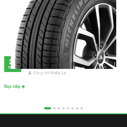
Đánh giá lốp Michelin Primacy SUV: Đáng
28
đầu tư không?
Tháng
Đăng bởi
Kelly Le
11
Đọc tiếp