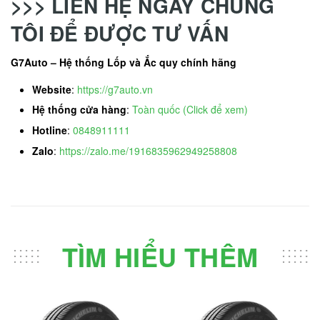
>>> LIÊN HỆ NGAY CHÚNG
TÔI ĐỂ ĐƯỢC TƯ VẤN
G7Auto – Hệ thống Lốp và Ắc quy chính hãng
Website
:
https://g7auto.vn
Hệ thống cửa hàng
:
Toàn quốc (Click để xem)
Hotline
:
0848911111
Zalo
:
https://zalo.me/1916835962949258808
TÌM HIỂU THÊM