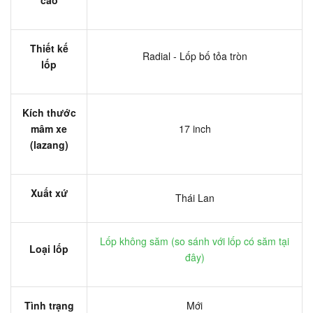
Thiết kế
Radial - Lốp bố tỏa tròn
lốp
Kích thước
mâm xe
17 inch
(lazang)
Xuất xứ
Thái Lan
Lốp không săm (
so sánh với lốp có săm tại
Loại lốp
đây
)
Tình trạng
Mới