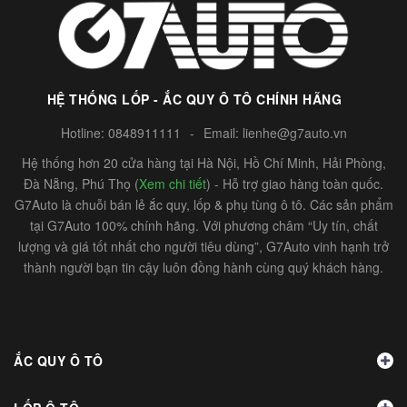
HỆ THỐNG LỐP - ẮC QUY Ô TÔ CHÍNH HÃNG
Hotline:
0848911111
-
Email:
lienhe@g7auto.vn
Hệ thống hơn 20 cửa hàng tại Hà Nội, Hồ Chí Minh, Hải Phòng,
Đà Nẵng, Phú Thọ (
Xem chi tiết
) - Hỗ trợ giao hàng toàn quốc.
G7Auto là chuỗi bán lẻ ắc quy, lốp & phụ tùng ô tô. Các sản phẩm
tại G7Auto 100% chính hãng. Với phương châm “Uy tín, chất
lượng và giá tốt nhất cho người tiêu dùng”, G7Auto vinh hạnh trở
thành người bạn tin cậy luôn đồng hành cùng quý khách hàng.
ẮC QUY Ô TÔ