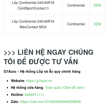
Lốp Continental 245/45R18
Continental
XEM
ContiSportContact 3
Lốp Continental 245/45R18
Continental
XEM
MaxContact MC6
>>> LIÊN HỆ NGAY CHÚNG
TÔI ĐỂ ĐƯỢC TƯ VẤN
G7Auto – Hệ thống Lốp và Ắc quy chính hãng
Website
:
https://g7auto.vn
Hệ thống cửa hàng
:
Toàn quốc (Click để xem)
Hotline
:
0848911111
Zalo
:
https://zalo.me/1915835962949258808