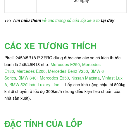
30 ngày
>>> Tìm hiểu thêm
về các thông số của lốp xe ô tô
tại đây
CÁC XE TƯƠNG THÍCH
Pirelli 245/45R18 P ZERO dùng được cho các xe có kích thước
bánh là 245/45R18 như:
Mercedes E250
,
Mercedes
E180
,
Mercedes E200
,
Mercedes-Benz V250
,
BMW 6-
Series
,
BMW 640i
,
Mercedes E350
,
Nissan Maxima
,
Vinfast Lux
A
,
BMW 520i bản Luxury Line
,... Lốp cho khả nặng chịu tải 800kg
khi di chuyển ở tốc độ 300km/h (trong điều kiện tiêu chuẩn của
nhà sản xuất).
ĐẶC TÍNH CỦA LỐP