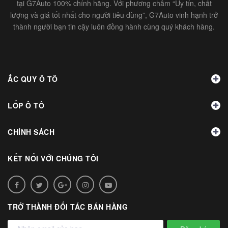
tại G7Auto 100% chính hãng. Với phương châm “Uy tín, chất
lượng và giá tốt nhất cho người tiêu dùng”, G7Auto vinh hạnh trở
thành người bạn tin cậy luôn đồng hành cùng quý khách hàng.
ẮC QUY Ô TÔ
LỐP Ô TÔ
CHÍNH SÁCH
KẾT NỐI VỚI CHÚNG TÔI
TRỞ THÀNH ĐỐI TÁC BÁN HÀNG