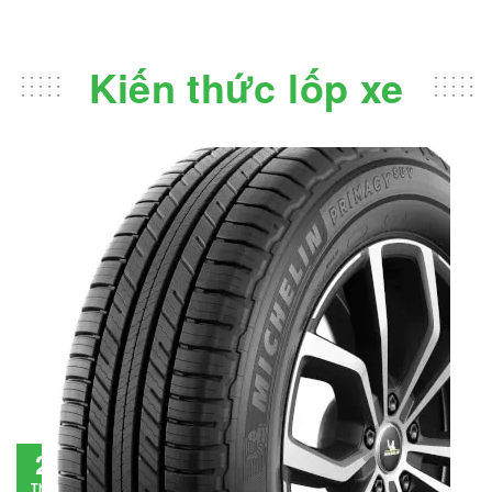
Kiến thức lốp xe
Đánh giá lốp Michelin Primacy SUV: Đáng
28
đầu tư không?
Tháng