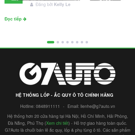
Đăng bởi
Kelly Le
11
Đọc tiếp
HỆ THỐNG LỐP - ẮC QUY Ô TÔ CHÍNH HÃNG
Hotline:
0848911111
-
Email:
lienhe@g7auto.vn
Hệ thống hơn 20 cửa hàng tại Hà Nội, Hồ Chí Minh, Hải Phòng,
Đà Nẵng, Phú Thọ (
Xem chi tiết
) - Hỗ trợ giao hàng toàn quốc.
G7Auto là chuỗi bán lẻ ắc quy, lốp & phụ tùng ô tô. Các sản phẩm