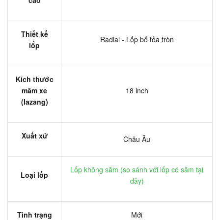
Thiết kế
Radial - Lốp bố tỏa tròn
lốp
Kích thước
mâm xe
18 inch
(lazang)
Xuất xứ
Châu Âu
Lốp không săm (
so sánh với lốp có săm tại
Loại lốp
đây
)
Tình trạng
Mới