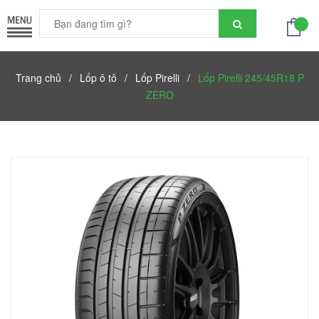
Trang chủ
/
Lốp ô tô
/
Lốp Pirelli
/
Lốp Pirelli 245/45R18 P
ZERO