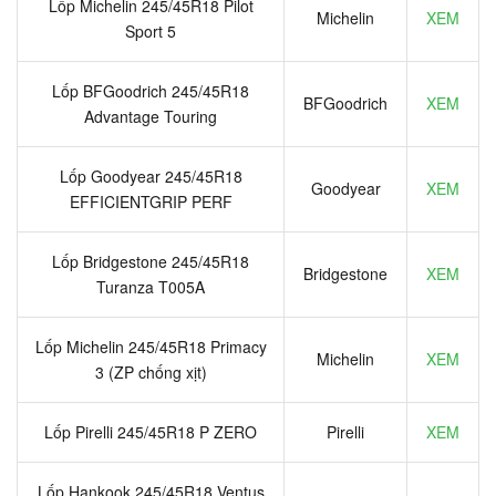
Lốp Michelin 245/45R18 Pilot
Michelin
XEM
Sport 5
Lốp BFGoodrich 245/45R18
BFGoodrich
XEM
Advantage Touring
Lốp Goodyear 245/45R18
Goodyear
XEM
EFFICIENTGRIP PERF
Lốp Bridgestone 245/45R18
Bridgestone
XEM
Turanza T005A
Lốp Michelin 245/45R18 Primacy
Michelin
XEM
3 (ZP chống xịt)
Lốp Pirelli 245/45R18 P ZERO
Pirelli
XEM
Lốp Hankook 245/45R18 Ventus