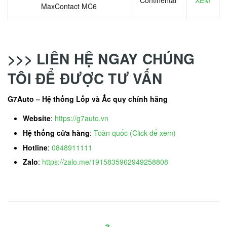
Continental
XEM
MaxContact MC6
>>> LIÊN HỆ NGAY CHÚNG
TÔI ĐỂ ĐƯỢC TƯ VẤN
G7Auto – Hệ thống Lốp và Ắc quy chính hãng
Website
:
https://g7auto.vn
Hệ thống cửa hàng
:
Toàn quốc (Click để xem)
Hotline
:
0848911111
Zalo
:
https://zalo.me/1915835962949258808