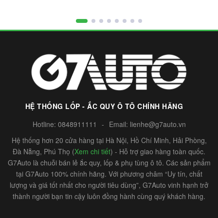
HỆ THỐNG LỐP - ẮC QUY Ô TÔ CHÍNH HÃNG
Hotline:
0848911111
-
Email:
lienhe@g7auto.vn
Hệ thống hơn 20 cửa hàng tại Hà Nội, Hồ Chí Minh, Hải Phòng,
Đà Nẵng, Phú Thọ (
Xem chi tiết
) - Hỗ trợ giao hàng toàn quốc.
G7Auto là chuỗi bán lẻ ắc quy, lốp & phụ tùng ô tô. Các sản phẩm
tại G7Auto 100% chính hãng. Với phương châm “Uy tín, chất
lượng và giá tốt nhất cho người tiêu dùng”, G7Auto vinh hạnh trở
thành người bạn tin cậy luôn đồng hành cùng quý khách hàng.