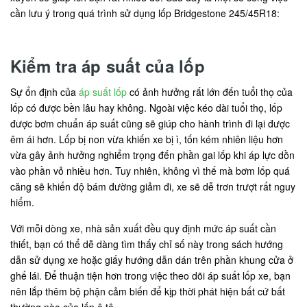
cần lưu ý trong quá trình sử dụng lốp Bridgestone 245/45R18:
Kiểm tra áp suất của lốp
Sự ổn định của
áp suất lốp
có ảnh hưởng rất lớn đến tuổi thọ của
lốp có được bền lâu hay không. Ngoài việc kéo dài tuổi thọ, lốp
được bơm chuẩn áp suất cũng sẽ giúp cho hành trình đi lại được
êm ái hơn. Lốp bị non vừa khiến xe bị ì, tốn kém nhiên liệu hơn
vừa gây ảnh hưởng nghiểm trọng đến phần gai lốp khi áp lực dồn
vào phần vỏ nhiều hơn. Tuy nhiên, không vì thế mà bơm lốp quá
căng sẽ khiến độ bám đường giảm đi, xe sẽ dễ trơn trượt rất nguy
hiểm.
Với mỗi dòng xe, nhà sản xuất đều quy định mức áp suất cần
thiết, bạn có thể dễ dàng tìm thấy chỉ số này trong sách hướng
dẫn sử dụng xe hoặc giấy hướng dẫn dán trên phần khung cửa ở
ghế lái. Để thuận tiện hơn trong việc theo dõi áp suất lốp xe, bạn
nên lắp thêm bộ phận cảm biến để kịp thời phát hiện bất cứ bất