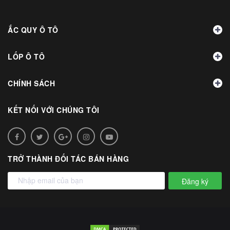
ẮC QUY Ô TÔ
LỐP Ô TÔ
CHÍNH SÁCH
KẾT NỐI VỚI CHÚNG TÔI
TRỞ THÀNH ĐỐI TÁC BÁN HÀNG
Đăng ký