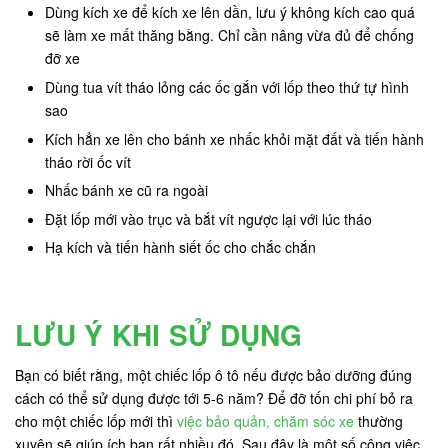
Dùng kích xe để kích xe lên dần, lưu ý không kích cao quá
sẽ làm xe mất thăng bằng. Chỉ cần nâng vừa đủ để chống
đỡ xe
Dùng tua vít tháo lỏng các ốc gắn với lốp theo thứ tự hình
sao
Kích hẳn xe lên cho bánh xe nhấc khỏi mặt đất và tiến hành
tháo rời ốc vít
Nhấc bánh xe cũ ra ngoài
Đặt lốp mới vào trục và bắt vít ngược lại với lúc tháo
Hạ kích và tiến hành siết ốc cho chắc chắn
LƯU Ý KHI SỬ DỤNG
Bạn có biết rằng, một chiếc lốp ô tô nếu được bảo dưỡng đúng
cách có thể sử dụng được tới 5-6 năm? Để đỡ tốn chi phí bỏ ra
cho một chiếc lốp mới thì
việc bảo quản, chăm sóc xe
thường
xuyên sẽ giúp ích bạn rất nhiều đó. Sau đây là một số công việc