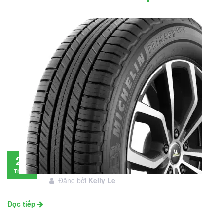
Đánh giá lốp Michelin Primacy SUV: Đáng
28
đầu tư không?
Tháng
Đăng bởi
Kelly Le
11
Đọc tiếp