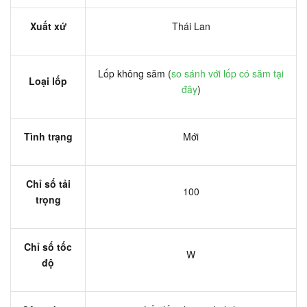
Xuất xứ
Thái Lan
Lốp không săm (
so sánh với lốp có săm tại
Loại lốp
đây
)
Tình trạng
Mới
Chỉ số tải
100
trọng
Chỉ số tốc
W
độ