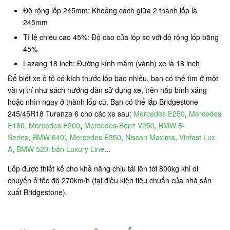
Độ rộng lốp 245mm: Khoảng cách giữa 2 thành lốp là
245mm
Tỉ lệ chiều cao 45%: Độ cao của lốp so với độ rộng lốp bằng
45%
Lazang 18 inch: Đường kính mâm (vành) xe là 18 inch
Để biết xe ô tô có kích thước lốp bao nhiêu, bạn có thể tìm ở một
vài vị trí như sách hướng dẫn sử dụng xe, trên nắp bình xăng
hoặc nhìn ngay ở thành lốp cũ. Bạn có thể lắp Bridgestone
245/45R18 Turanza 6 cho các xe sau:
Mercedes E250
,
Mercedes
E180
,
Mercedes E200
,
Mercedes-Benz V250
,
BMW 6-
Series
,
BMW 640i
,
Mercedes E350
,
Nissan Maxima
,
Vinfast Lux
A
,
BMW 520i bản Luxury Line
...
Lốp được thiết kế cho khả năng chịu tải lên tới 800kg khi di
chuyển ở tốc độ 270km/h (tại điều kiện tiêu chuẩn của nhà sản
xuất Bridgestone).