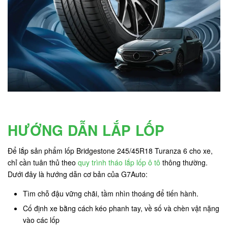
HƯỚNG DẪN LẮP LỐP
Để lắp sản phẩm lốp Bridgestone 245/45R18 Turanza 6 cho xe,
chỉ cần tuân thủ theo
quy trình tháo lắp lốp ô tô
thông thường.
Dưới đây là hướng dẫn cơ bản của G7Auto:
Tìm chỗ đậu vững chãi, tầm nhìn thoáng để tiến hành.
Cố định xe bằng cách kéo phanh tay, về số và chèn vật nặng
vào các lốp