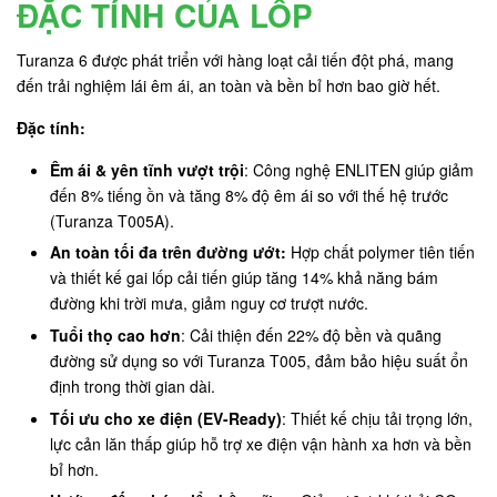
ĐẶC TÍNH CỦA LỐP
Turanza 6 được phát triển với hàng loạt cải tiến đột phá, mang
đến trải nghiệm lái êm ái, an toàn và bền bỉ hơn bao giờ hết.
Đặc tính:
Êm ái & yên tĩnh vượt trội
: Công nghệ ENLITEN giúp giảm
đến 8% tiếng ồn và tăng 8% độ êm ái so với thế hệ trước
(Turanza T005A).
An toàn tối đa trên đường ướt:
Hợp chất polymer tiên tiến
và thiết kế gai lốp cải tiến giúp tăng 14% khả năng bám
đường khi trời mưa, giảm nguy cơ trượt nước.
Tuổi thọ cao hơn
: Cải thiện đến 22% độ bền và quãng
đường sử dụng so với Turanza T005, đảm bảo hiệu suất ổn
định trong thời gian dài.
Tối ưu cho xe điện (EV-Ready)
: Thiết kế chịu tải trọng lớn,
lực cản lăn thấp giúp hỗ trợ xe điện vận hành xa hơn và bền
bỉ hơn.