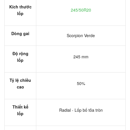
Kích thước
245/50R20
lốp
Dòng gai
Scorpion Verde
Độ rộng
245 mm
lốp
Tỷ lệ chiều
50%
cao
Thiết kế
Radial - Lốp bố tỏa tròn
lốp