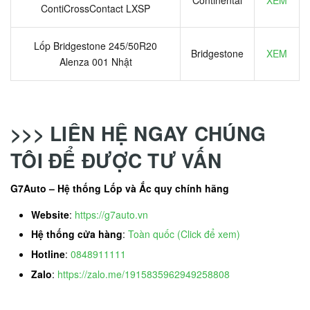
ContiCrossContact LXSP
Lốp Bridgestone 245/50R20
Bridgestone
XEM
Alenza 001 Nhật
>>> LIÊN HỆ NGAY CHÚNG
TÔI ĐỂ ĐƯỢC TƯ VẤN
G7Auto – Hệ thống Lốp và Ắc quy chính hãng
Website
:
https://g7auto.vn
Hệ thống cửa hàng
:
Toàn quốc (Click để xem)
Hotline
:
0848911111
Zalo
:
https://zalo.me/1915835962949258808