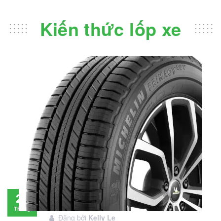
Kiến thức lốp xe
Đánh giá lốp Michelin Primacy SUV: Đáng
28
đầu tư không?
Tháng
Đăng bởi
Kelly Le
11