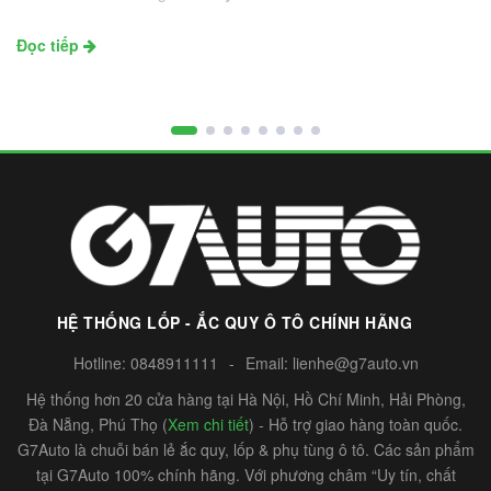
Đọc tiếp
HỆ THỐNG LỐP - ẮC QUY Ô TÔ CHÍNH HÃNG
Hotline:
0848911111
-
Email:
lienhe@g7auto.vn
Hệ thống hơn 20 cửa hàng tại Hà Nội, Hồ Chí Minh, Hải Phòng,
Đà Nẵng, Phú Thọ (
Xem chi tiết
) - Hỗ trợ giao hàng toàn quốc.
G7Auto là chuỗi bán lẻ ắc quy, lốp & phụ tùng ô tô. Các sản phẩm
tại G7Auto 100% chính hãng. Với phương châm “Uy tín, chất