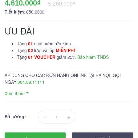
4.610.000₫
5.260.000₫
Tiết kiệm
: 650.000₫
ƯU ĐÃI
Tặng
01
chai nước rửa kính
Tặng
02
lượt vá lốp
MIỄN PHÍ
Tặng
01 VOUCHER
giảm 25%
Bảo hiểm TNDS
ÁP DỤNG CHO CÁC ĐƠN HÀNG ONLINE TẠI HÀ NỘI. GỌI
NGAY
084.89.11111
Xem thêm
-
+
Số lượng: