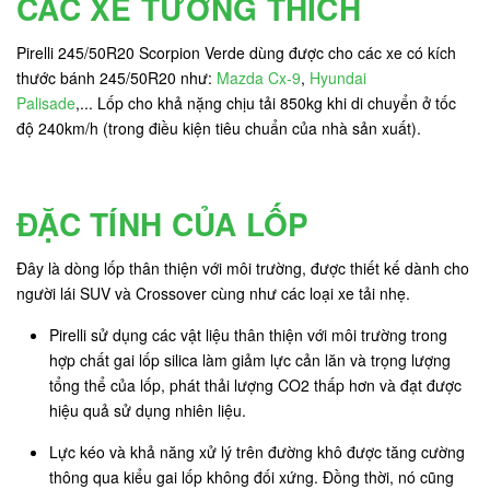
CÁC XE TƯƠNG THÍCH
Pirelli 245/50R20 Scorpion Verde dùng được cho các xe có kích
thước bánh 245/50R20 như:
Mazda Cx-9
,
Hyundai
Palisade
,... Lốp cho khả nặng chịu tải 850kg khi di chuyển ở tốc
độ 240km/h (trong điều kiện tiêu chuẩn của nhà sản xuất).
ĐẶC TÍNH CỦA LỐP
Đây là dòng lốp thân thiện với môi trường, được thiết kế dành cho
người lái SUV và Crossover cùng như các loại xe tải nhẹ.
Pirelli sử dụng các vật liệu thân thiện với môi trường trong
hợp chất gai lốp silica làm giảm lực cản lăn và trọng lượng
tổng thể của lốp, phát thải lượng CO2 thấp hơn và đạt được
hiệu quả sử dụng nhiên liệu.
Lực kéo và khả năng xử lý trên đường khô được tăng cường
thông qua kiểu gai lốp không đối xứng. Đồng thời, nó cũng