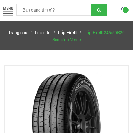
Trang chủ
/
Lốp ô tô
/
Lốp Pirelli
/
Lốp Pirelli 245/50R20
Scorpion Verde