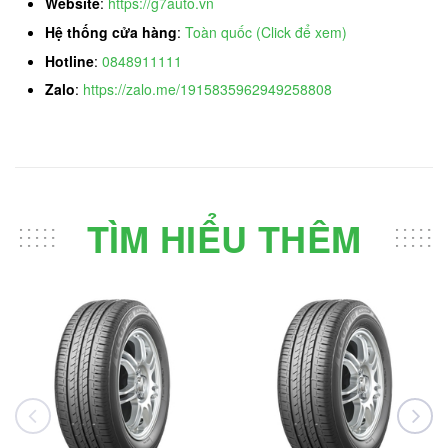
Website
:
https://g7auto.vn
Hệ thống cửa hàng
:
Toàn quốc (Click để xem)
Hotline
:
0848911111
Zalo
:
https://zalo.me/1915835962949258808
TÌM HIỂU THÊM