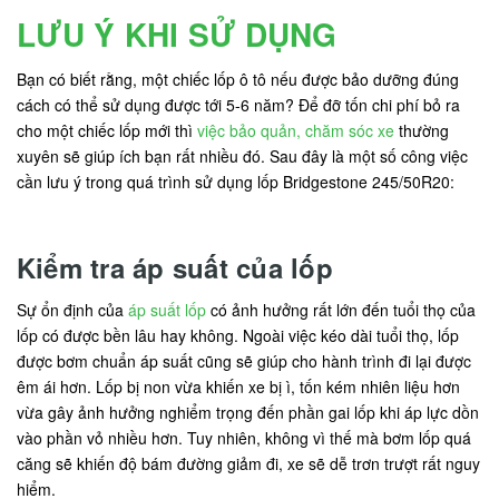
LƯU Ý KHI SỬ DỤNG
Bạn có biết rằng, một chiếc lốp ô tô nếu được bảo dưỡng đúng
cách có thể sử dụng được tới 5-6 năm? Để đỡ tốn chi phí bỏ ra
cho một chiếc lốp mới thì
việc bảo quản, chăm sóc xe
thường
xuyên sẽ giúp ích bạn rất nhiều đó. Sau đây là một số công việc
cần lưu ý trong quá trình sử dụng lốp Bridgestone 245/50R20:
Kiểm tra áp suất của lốp
Sự ổn định của
áp suất lốp
có ảnh hưởng rất lớn đến tuổi thọ của
lốp có được bền lâu hay không. Ngoài việc kéo dài tuổi thọ, lốp
được bơm chuẩn áp suất cũng sẽ giúp cho hành trình đi lại được
êm ái hơn. Lốp bị non vừa khiến xe bị ì, tốn kém nhiên liệu hơn
vừa gây ảnh hưởng nghiểm trọng đến phần gai lốp khi áp lực dồn
vào phần vỏ nhiều hơn. Tuy nhiên, không vì thế mà bơm lốp quá
căng sẽ khiến độ bám đường giảm đi, xe sẽ dễ trơn trượt rất nguy
hiểm.