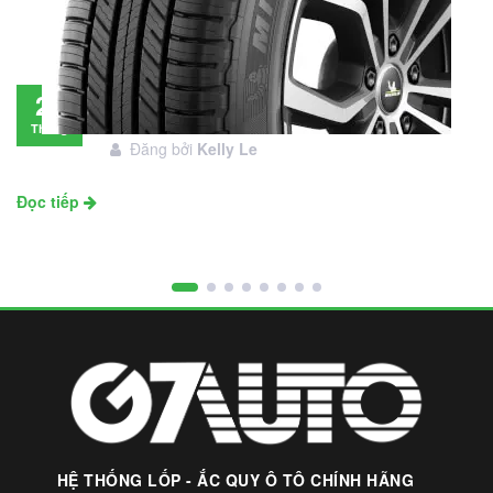
Đánh giá lốp Michelin Primacy SUV: Đáng
28
đầu tư không?
Tháng
Đăng bởi
Kelly Le
11
Đọc tiếp
HỆ THỐNG LỐP - ẮC QUY Ô TÔ CHÍNH HÃNG