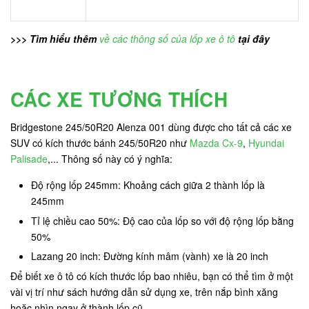
>>> Tìm hiểu thêm
về các thông số của lốp xe ô tô
tại đây
CÁC XE TƯƠNG THÍCH
Bridgestone 245/50R20 Alenza 001 dùng được cho tất cả các xe
SUV có kích thước bánh 245/50R20 như
Mazda Cx-9
,
Hyundai
Palisade
,... Thông số này có ý nghĩa:
Độ rộng lốp 245mm: Khoảng cách giữa 2 thành lốp là
245mm
Tỉ lệ chiều cao 50%: Độ cao của lốp so với độ rộng lốp bằng
50%
Lazang 20 inch: Đường kính mâm (vành) xe là 20 inch
Để biết xe ô tô có kích thước lốp bao nhiêu, bạn có thể tìm ở một
vài vị trí như sách hướng dẫn sử dụng xe, trên nắp bình xăng
hoặc nhìn ngay ở thành lốp cũ.