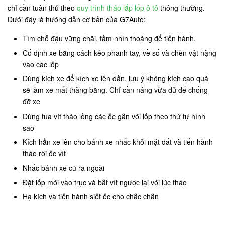
chỉ cần tuân thủ theo
quy trình tháo lắp lốp ô tô
thông thường.
Dưới đây là hướng dẫn cơ bản của G7Auto:
Tìm chỗ đậu vững chãi, tầm nhìn thoáng để tiến hành.
Cố định xe bằng cách kéo phanh tay, về số và chèn vật nặng
vào các lốp
Dùng kích xe để kích xe lên dần, lưu ý không kích cao quá
sẽ làm xe mất thăng bằng. Chỉ cần nâng vừa đủ để chống
đỡ xe
Dùng tua vít tháo lỏng các ốc gắn với lốp theo thứ tự hình
sao
Kích hẳn xe lên cho bánh xe nhấc khỏi mặt đất và tiến hành
tháo rời ốc vít
Nhấc bánh xe cũ ra ngoài
Đặt lốp mới vào trục và bắt vít ngược lại với lúc tháo
Hạ kích và tiến hành siết ốc cho chắc chắn