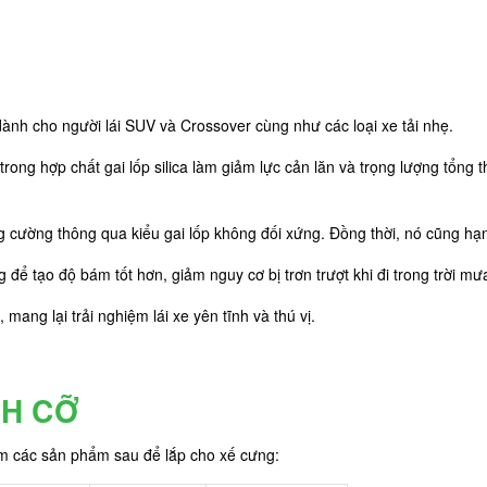
 dành cho người lái SUV và Crossover cùng như các loại xe tải nhẹ.
g trong hợp chất gai lốp silica làm giảm lực cản lăn và trọng lượng tổn
g cường thông qua kiểu gai lốp không đối xứng. Đồng thời, nó cũng hạ
để tạo độ bám tốt hơn, giảm nguy cơ bị trơn trượt khi đi trong trời mư
mang lại trải nghiệm lái xe yên tĩnh và thú vị.
CH CỠ
êm các sản phẩm sau để lắp cho xế cưng: