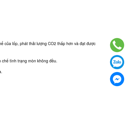
g thể của lốp, phát thải lượng CO2 thấp hơn và đạt được
n chế tình trạng mòn không đều.
a.