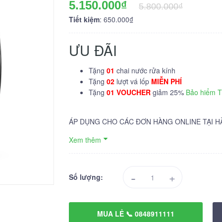
5.150.000₫
5.800.000₫
Tiết kiệm
: 650.000₫
ƯU ĐÃI
Tặng
01
chai nước rửa kính
Tặng
02
lượt vá lốp
MIỄN PHÍ
Tặng
01 VOUCHER
giảm 25%
Bảo hiểm 
ÁP DỤNG CHO CÁC ĐƠN HÀNG ONLINE TẠI H
Xem thêm
-
+
Số lượng:
MUA LẺ 📞 0848911111