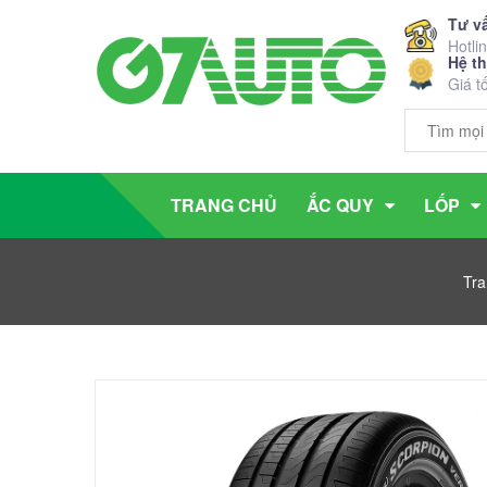
Tư v
Hotli
Hệ t
Giá t
TRANG CHỦ
ẮC QUY
LỐP
Tra