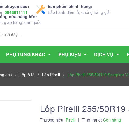
ấn chuyên sâu:
Sản phẩm chính hãng:
ne:
0848911111
Bảo hành điện tử, chống hàng giả
hống cửa hàng lớn:
ốt, giao hàng toàn quốc
PHỤ TÙNG KHÁC
PHỤ KIỆN
DỊCH VỤ
ng chủ
/
Lốp ô tô
/
Lốp Pirelli
/
Lốp Pirelli 255/50R19 Scorpion V
Lốp Pirelli 255/50R19
Thương hiệu:
Pirelli
|
Tình trạng:
Còn hàng