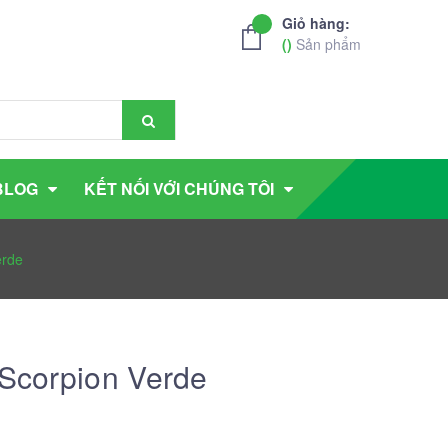
Giỏ hàng:
(
)
Sản phẩm
BLOG
KẾT NỐI VỚI CHÚNG TÔI
erde
 Scorpion Verde