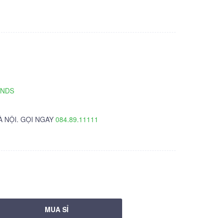
TNDS
À NỘI. GỌI NGAY
084.89.11111
MUA SỈ