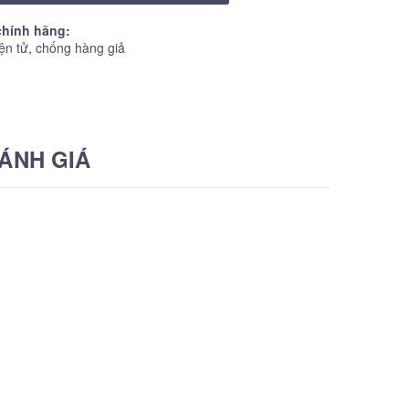
hính hãng:
ện tử, chống hàng giả
ÁNH GIÁ