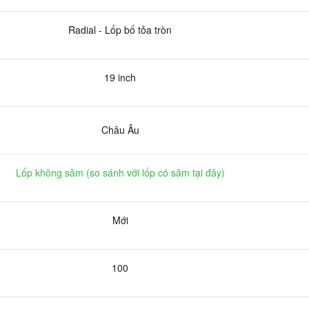
Radial - Lốp bố tỏa tròn
19 inch
Châu Âu
Lốp không săm (
so sánh với lốp có săm tại đây
)
Mới
100