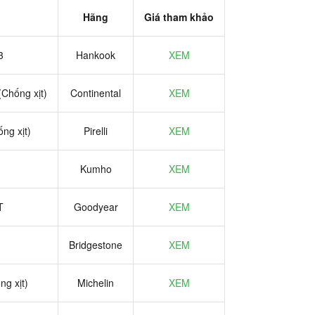
Hãng
Giá tham khảo
3
Hankook
XEM
Chống xịt)
Continental
XEM
ng xịt)
Pirelli
XEM
Kumho
XEM
T
Goodyear
XEM
Bridgestone
XEM
ng xịt)
Michelin
XEM